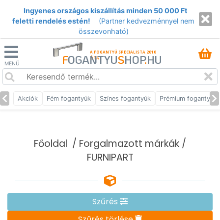
Ingyenes országos kiszállítás minden 50 000 Ft
feletti rendelés estén!
(Partner kedvezménnyel nem
összevonható)
A FOGANTYÚ SPECIALISTA 2010
F
OGANTYU
S
HOP
.
HU
ÓTA
MENÜ
Akciók
Fém fogantyúk
Színes fogantyúk
Prémium fogantyúk
Főoldal
/
Forgalmazott márkák
/
FURNIPART
Szűrés
Szűrés törlése