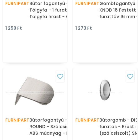
FURNIPART
Bútor fogantyú - CLASSIS
FURNIPART
Gombfogantyú -
Tölgyfa - 1 furatos -
KNOB 16 Festett -
Tölgyfa hrast - Gumi - Fa
furattáv 16 mm -
bútorfogantyú
fekete BlackL - 
1 259 Ft
1 273 Ft
fém ötvözet - Sz
gombfogantyú,
bútorgomb
FURNIPART
Bútorfogantyú - EDGE
FURNIPART
Bútorgomb - DISC
ROUND - Szálcsiszolt 66 -
furatos - Ezüst i
ABS műanyag - Egy
(szálcsiszolt) SNi
méretben gyártott fém
Zamak fém ötvöz