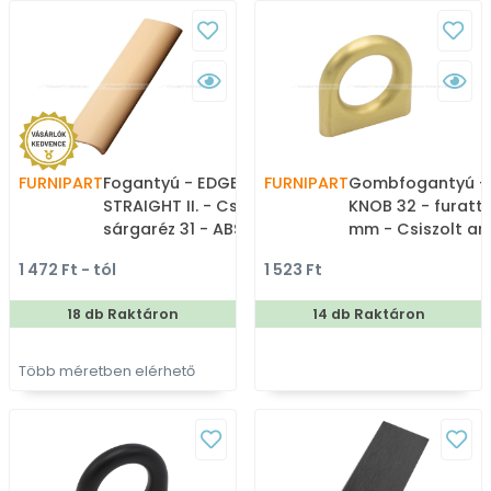
FURNIPART
Fogantyú - EDGE
FURNIPART
Gombfogantyú -
STRAIGHT II. - Csiszolt
KNOB 32 - furatt
sárgaréz 31 - ABS
mm - Csiszolt ar
műanyag - Bútorajtó
Zamak fém ötvöz
1 472 Ft - tól
1 523 Ft
élére ültethető színes
Színes fém
fém fogantyú
gombfogantyú,
18 db Raktáron
14 db Raktáron
bútorgomb
Több méretben elérhető