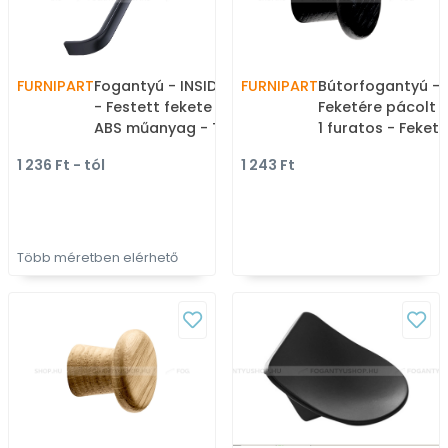
FURNIPART
Fogantyú - INSIDE Festett
FURNIPART
Bútorfogantyú - 
- Festett fekete BlackL -
Feketére pácolt k
ABS műanyag - Több
1 furatos - Feket
méretben gyártott
pácolt kőrisfa - Gumi -
1 236 Ft - tól
1 243 Ft
színes fém
Fa bútorfoganty
bútorfogantyú
Több méretben elérhető