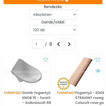
Rendezés:
Darab/oldal:
/ 8
FURNIPART
Gomb fogantyú - SLOPE
FURNIPART
Fogantyú - EDGE
KNOB 16 - furattáv 16 mm
STRAIGHT rosego
- Szálcsiszolt 66 - Zamak
Csiszolt rose gol