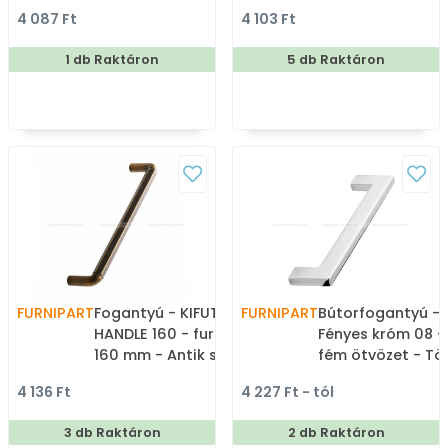
- Bútorajtó felületébe
Réz - Színes fém
4 087 Ft
4 103 Ft
marható, süllyeszthető
gombfogantyú,
fém fogantyú
bútorgomb
1 db Raktáron
5 db Raktáron
FURNIPART
Fogantyú - KIFUTO HEXA
FURNIPART
Bútorfogantyú - 
HANDLE 160 - furattáv
Fényes króm 08 
160 mm - Antik sárgaréz
fém ötvözet - Tö
39 - Zamak fém ötvözet
méretben gyárto
4 136 Ft
4 227 Ft - tól
- Klasszikus, vintage,
bútorfogantyú
antik fém bútorfogantyú
3 db Raktáron
2 db Raktáron