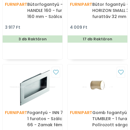
FURNIPART
Bútorfogantyú - TRANSIT
FURNIPART
Bútor fogantyú -
HANDLE 160 - furattáv
HORIZON SMALL 32 
160 mm - Szálcsiszolt 66
furattáv 32 mm -
- Zamak fém ötvözet -
Csiszolt sárgaréz
3 917 Ft
4 009 Ft
Egy méretben gyártott
Zamak fém ötvöz
fém bútorfogantyú
méretben gyárto
3 db Raktáron
17 db Raktáron
színes fém
bútorfogantyú
FURNIPART
Fogantyú - INN 70 X 120 -
FURNIPART
Gomb fogantyú 
1 furatos - Szálcsiszolt
TUMBLER - 1 furat
66 - Zamak fém ötvözet
Polírozott sárgar