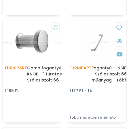
FURNIPART
Gomb fogantyú - GATE
FURNIPART
Fogantyú - INSID
KNOB - 1 furatos -
- Szálcsiszolt 66
Szálcsiszolt 66 - Zamak
műanyag - Több
fém ötvözet - Fém
méretben gyárto
1 165 Ft
1 177 Ft - tól
gombfogantyú,
bútorfogantyú
bútorgomb (szögletes,
kerek)
Több méretben elérhető