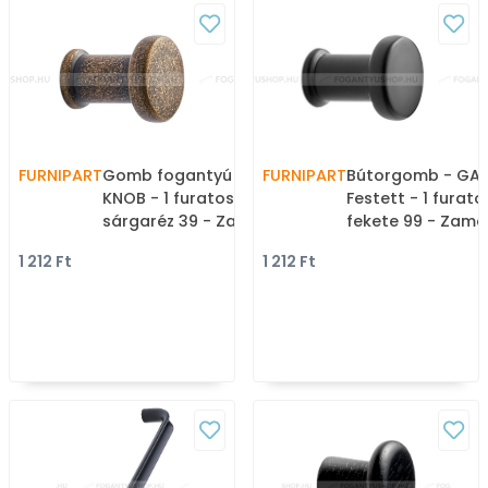
FURNIPART
Gomb fogantyú - GATE
FURNIPART
Bútorgomb - GA
KNOB - 1 furatos - Antik
Festett - 1 furat
sárgaréz 39 - Zamak fém
fekete 99 - Zama
ötvözet - Antikolt,
ötvözet - Színes
1 212 Ft
1 212 Ft
vintage fém
gombfogantyú,
gombfogantyú
bútorgomb
(szögletes, kerek)