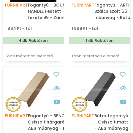
FURNIPART
Fogantyú - BOUNCE
FURNIPART
Fogantyú - ARTIS
HANDLE Festett - Matt
Szálcsiszolt 66 -
fekete 99 - Zamak fém
műanyag - Bútor
ötvözet - Egy méretben
élére ültethető f
1 864 Ft - tól
1 989 Ft - tól
gyártott színes fém
fogantyú
bútorfogantyú
4 db Raktáron
1 db Raktáron
Több méretben elérhető
Több méretben elérhető
FURNIPART
Fogantyú - BENCH II. -
FURNIPART
Bútor fogantyú 
Csiszolt sárgaréz 31 -
- Csiszolt matt f
ABS műanyag - Bútorajtó
- ABS műanyag -