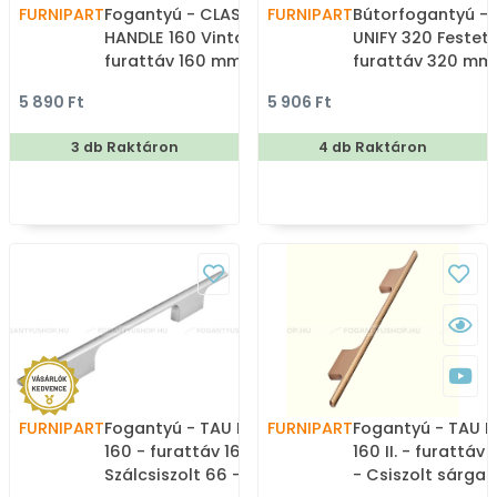
FURNIPART
Fogantyú - CLASSIC
FURNIPART
Bútorfogantyú - 
HANDLE 160 Vintage -
UNIFY 320 Festett
furattáv 160 mm - Antik
furattáv 320 mm
szürke 22 - Zamak fém
fekete 99 - Zama
5 890 Ft
5 906 Ft
ötvözet - Klasszikus,
ötvözet - Több 
vintage, antik fém
gyártott színes 
3 db Raktáron
4 db Raktáron
bútorfogantyú
bútorfogantyú
FURNIPART
Fogantyú - TAU HANDLE
FURNIPART
Fogantyú - TAU 
160 - furattáv 160 mm -
160 II. - furattáv
Szálcsiszolt 66 - ABS
- Csiszolt sárgaré