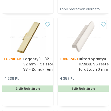
Több méretben elérhető
FURNIPART
Fogantyú - 32 - furattáv
FURNIPART
Bútorfogantyú - 
32 mm - Csiszolt arany
HANDLE 96 Festet
33 - Zamak fém ötvözet
furattáv 96 mm -
- Egy méretben gyártott
- Porcelán - Porc
4 238 Ft
4 357 Ft
színes fém
kombinált antiko
bútorfogantyú
bútorfogantyú
3 db Raktáron
1 db Raktáron