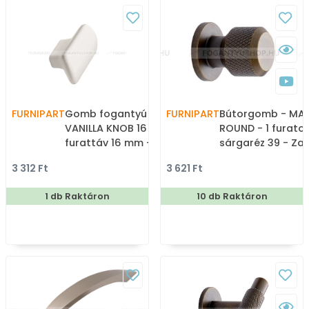
FURNIPART
Gomb fogantyú -
FURNIPART
Bútorgomb - MA
VANILLA KNOB 16 Festett -
ROUND - 1 furatos
furattáv 16 mm - Fehér 0
sárgaréz 39 - Z
- Porcelán - Porcelán,
ötvözet - Antikolt
3 312 Ft
3 621 Ft
porcelánnal kombinált
vintage fém
antikolt fém
gombfogantyú
1 db Raktáron
10 db Raktáron
gombfogantyú
(szögletes, kerek