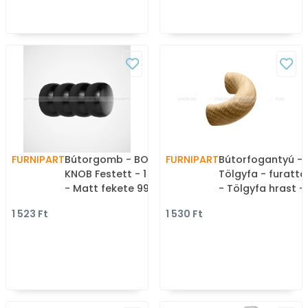
FURNIPART
Bútorgomb - BOUNCE
FURNIPART
Bútorfogantyú - 
KNOB Festett - 1 furatos
Tölgyfa - furatt
- Matt fekete 99 - Zamak
- Tölgyfa hrast -
fém ötvözet - Színes fém
Fa bútorfoganty
1 523 Ft
1 530 Ft
gombfogantyú,
bútorgomb