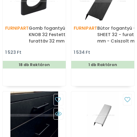
FURNIPART
Gomb fogantyú - LUCK
FURNIPART
Bútor fogantyú -
KNOB 32 Festett -
SHEET 32 - furatt
furattáv 32 mm - Fekete
mm - Csiszolt ma
9005 - Zamak fém
fekete 76 - ABS
1 523 Ft
1 534 Ft
ötvözet - Színes fém
- Bútorajtó élére
gombfogantyú,
ültethető színes
18 db Raktáron
1 db Raktáron
bútorgomb
fogantyú