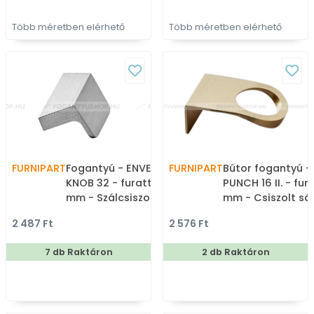
Több méretben elérhető
Több méretben elérhető
FURNIPART
Fogantyú - ENVELOPE
FURNIPART
Bútor fogantyú -
KNOB 32 - furattáv 32
PUNCH 16 II. - fur
mm - Szálcsiszolt 66 -
mm - Csiszolt sá
ABS műanyag - Egy
31 - ABS műanyag
2 487 Ft
2 576 Ft
méretben gyártott fém
Bútorajtó élére ü
bútorfogantyú
színes fém fogan
7 db Raktáron
2 db Raktáron