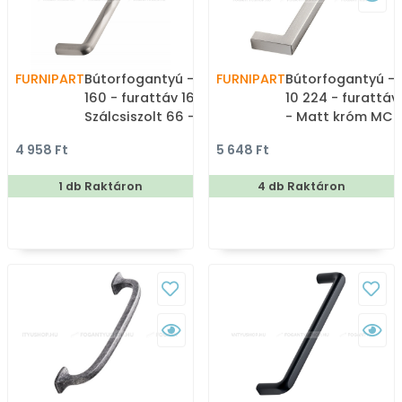
FURNIPART
Bútorfogantyú - SHUFFLE
FURNIPART
Bútorfogantyú -
160 - furattáv 160 mm -
10 224 - furattá
Szálcsiszolt 66 - Zamak
- Matt króm MCrL
fém ötvözet - Egy
Zamak fém ötvöz
4 958 Ft
5 648 Ft
méretben gyártott fém
Több méretben g
bútorfogantyú
fém bútorfogant
1 db Raktáron
4 db Raktáron