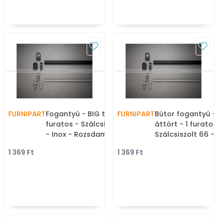
FURNIPART
Fogantyú - BIG talp - 1
FURNIPART
Bútor fogantyú - 
furatos - Szálcsiszolt 66
áttört - 1 furatos
- Inox - Rozsdamentes
Szálcsiszolt 66 - 
acél - inox fém
Rozsdamentes ac
1 369 Ft
1 369 Ft
bútorfogantyú
inox fém bútorfo