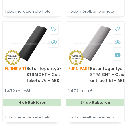
Több méretben elérhető
Több méretben elérhető
FURNIPART
Bútor fogantyú - EDGE
FURNIPART
Bútor fogantyú -
STRAIGHT - Csiszolt matt
STRAIGHT - Csisz
fekete 76 - ABS műanyag
antracit 91 - ABS
- Bútorajtó élére
műanyag - Bútor
1 472 Ft - tól
1 472 Ft - tól
ültethető színes fém
élére ültethető s
fogantyú
fém fogantyú
14 db Raktáron
24 db Raktáron
Több méretben elérhető
Több méretben elérhető