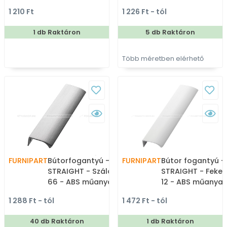
fém ötvözet - Fém
ABS műanyag - B
1 210 Ft
1 226 Ft - tól
gombfogantyú,
élére ültethető s
bútorgomb (szögletes,
fém fogantyú
1 db Raktáron
5 db Raktáron
kerek)
Több méretben elérhető
FURNIPART
Bútorfogantyú - EDGE
FURNIPART
Bútor fogantyú -
STRAIGHT - Szálcsiszolt
STRAIGHT - Fekete
66 - ABS műanyag -
12 - ABS műanyag
Bútorajtó élére ültethető
Bútorajtó élére ü
1 288 Ft - tól
1 472 Ft - tól
fém fogantyú
fém fogantyú
40 db Raktáron
1 db Raktáron