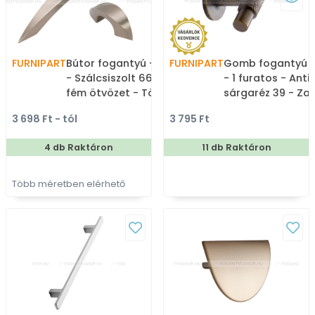
FURNIPART
Bútor fogantyú - MELON
FURNIPART
Gomb fogantyú 
- Szálcsiszolt 66 - Zamak
- 1 furatos - Anti
fém ötvözet - Több
sárgaréz 39 - Z
méretben gyártott fém
ötvözet - Antikolt
3 698 Ft - tól
3 795 Ft
bútorfogantyú
vintage fém
gombfogantyú
4 db Raktáron
11 db Raktáron
(szögletes, kerek
Több méretben elérhető