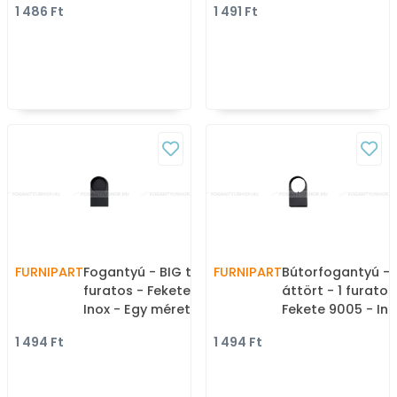
1 486 Ft
1 491 Ft
Gumi - Fa bútorfogantyú
051 - Fa - Fa
bútorfogantyú
FURNIPART
Fogantyú - BIG talp - 1
FURNIPART
Bútorfogantyú - 
furatos - Fekete 9005 -
áttört - 1 furatos
Inox - Egy méretben
Fekete 9005 - Ino
gyártott színes fém
méretben gyárto
1 494 Ft
1 494 Ft
bútorfogantyú
színes fém
bútorfogantyú