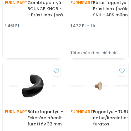
FURNIPART
Gombfogantyú -
FURNIPART
Bútor fogantyú -
BOUNCE KNOB - 1 furatos
Ezüst inox (szálcs
- Ezüst inox (szálcsiszolt)
SNiL - ABS műany
SNiL - Zamak fém
Bútorajtó élére ü
1 461 Ft
1 472 Ft - tól
ötvözet - Fém
fém fogantyú
gombfogantyú,
bútorgomb (szögletes,
kerek)
Több méretben elérhető
FURNIPART
Bútorfogantyú - BULLA 32
FURNIPART
Fogantyú - TUBA
Feketére pácolt kőrisfa -
natur/kezeletlen -
furattáv 32 mm -
furatos -
Feketére pácolt kőrisfa -
Natúr/kezeletlen 