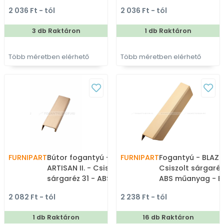
élére ültethető színes
Bútorajtó élére ü
2 036 Ft - tól
2 036 Ft - tól
fém fogantyú
színes fém fogan
3 db Raktáron
1 db Raktáron
Több méretben elérhető
Több méretben elérhető
FURNIPART
Bútor fogantyú -
FURNIPART
Fogantyú - BLAZE 2
ARTISAN II. - Csiszolt
Csiszolt sárgaréz
sárgaréz 31 - ABS
ABS műanyag - B
műanyag - Bútorajtó
élére ültethető s
2 082 Ft - tól
2 238 Ft - tól
élére ültethető színes
fém fogantyú
fém fogantyú
1 db Raktáron
16 db Raktáron