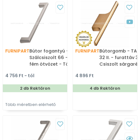
FURNIPART
Bútor fogantyú - DINER -
FURNIPART
Bútorgomb - TA
Szálcsiszolt 66 - Zamak
32 II. - furattáv 
fém ötvözet - Több
Csiszolt sárgaréz
méretben gyártott fém
ABS műanyag - S
4 756 Ft - tól
4 896 Ft
bútorfogantyú
fém gombfogant
bútorgomb
2 db Raktáron
4 db Raktáron
Több méretben elérhető