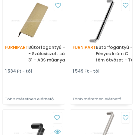
FURNIPART
Bútorfogantyú - SHEET II.
FURNIPART
Bútorfogantyú - 
- Szálcsiszolt sárgaréz II.
Fényes króm Cr 
31 - ABS műanyag -
fém ötvözet - Tö
Bútorajtó élére ültethető
méretben gyárto
1 534 Ft - tól
1 549 Ft - tól
színes fém fogantyú
bútorfogantyú
Több méretben elérhető
Több méretben elérhető