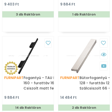
műanyag - Egy méretben
ABS műanyag - E
9 403 Ft
9 884 Ft
gyártott fém
méretben gyárto
bútorfogantyú
színes fém
3 db Raktáron
1 db Raktáron
bútorfogantyú
FURNIPART
Fogantyú - TAU HANDLE
FURNIPART
Bútorfogantyú -
160 - furattáv 160 mm -
128 - furattáv 12
Csiszolt matt fekete 76 -
Szálcsiszolt 66 -
ABS műanyag - Egy
műanyag - Egy m
9 884 Ft
14 484 Ft
méretben gyártott
gyártott fém
színes fém
bútorfogantyú
14 db Raktáron
2 db Raktáron
bútorfogantyú