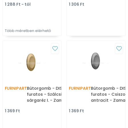
1 288 Ft - tól
1 306 Ft
bútorfogantyú
Fém gombfogant
bútorgomb (szög
kerek)
Több méretben elérhető
FURNIPART
Bútorgomb - DISC I. - 1
FURNIPART
Bútorgomb - DISC
furatos - Szálcsiszolt
furatos - Csiszol
sárgaréz I. - Zamak fém
antracit - Zamak fém
ötvözet - Színes fém
ötvözet - Színes
1 369 Ft
1 369 Ft
gombfogantyú,
gombfogantyú,
bútorgomb
bútorgomb