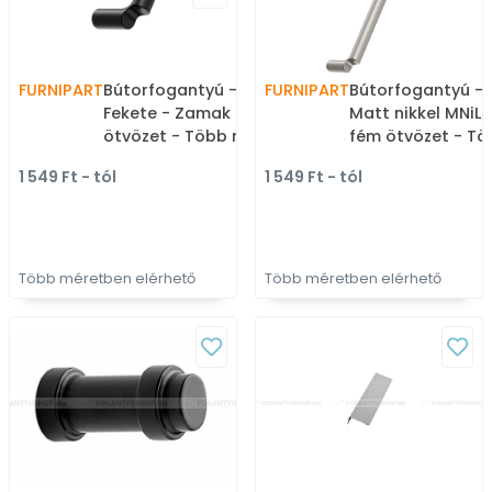
FURNIPART
Bútorfogantyú - BREAK -
FURNIPART
Bútorfogantyú - 
Fekete - Zamak fém
Matt nikkel MNiL
ötvözet - Több méretben
fém ötvözet - Tö
gyártott színes fém
méretben gyárto
1 549 Ft - tól
1 549 Ft - tól
bútorfogantyú
bútorfogantyú
Több méretben elérhető
Több méretben elérhető