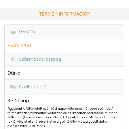
TERMÉK INFORMÁCIÓK
Gyártó
FURNIPART
Származási ország
Dánia
Szállítási idő
3 - 21 nap
Figyelem! A feltüntetett szállítási napok általános irányadó számok. A
termékkészlet folyamatos változása és az importok beérkezése miatt ez
változhat (kevesebb és több is lehet). A pontosabb szállítási dátumot a
raktárkészlet ellenőrzése, illetve a gyártó által visszaigazolt dátum
alapján küldjük ki Önnek.