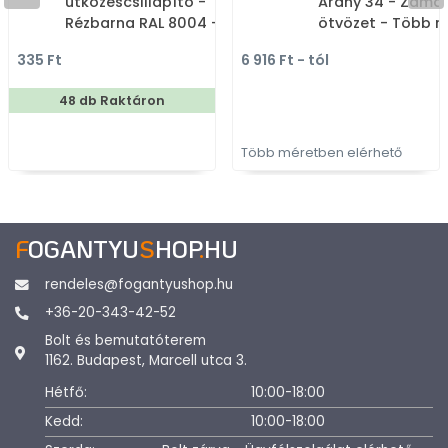
ütközéscsillapító -
Arany 34 - Zama
Rézbarna RAL 8004 -
ötvözet - Több 
Műanyag - Bútorajtó
gyártott színes 
335 Ft
6 916 Ft - tól
fékező, ütközéscsillapító
bútorfogantyú
48 db Raktáron
Több méretben elérhető
F
OGANTYU
S
HOP
.
HU
rendeles@fogantyushop.hu
+36-20-343-42-52
Bolt és bemutatóterem
1162. Budapest, Marcell utca 3.
Hétfő:
10:00-18:00
Kedd:
10:00-18:00