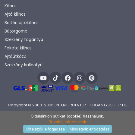
Kilincs
Ajtó kilincs
Beltéri ajtókilincs
Bútorgomb
Szekrény fogantyú
Fekete kilincs
Ajtóütköző
Szekrény kallantyú
Copyright © 2003-2026 ENTERIORCENTER - FOGANTYUSHOP.HU
Fejlesztette:
KHAM IT
Oldalainkon sütiket (cookie) használunk.
További információk
Kosárba rakom
Kötelezők elfogadása
Mindegyik elfogadása