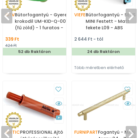
GTV
Bútorfogantyú - Gyerek
VIEFE
Bútorfogantyú - SENSE
krokodil UM-KID-Q-001
MINI Festett - Matt
(fű zöld) - 1 furatos -
fekete L09 - ABS
Színes - Gumi -
műanyag - Több
339 Ft
2 644 Ft - tól
Mesefigurás, állatos
méretben gyártott
424 Ft
gyerekbútor fogantyú
színes fém
52 db Raktáron
24 db Raktáron
bútorfogantyú
Több méretben elérhető
AIRTIC
PROFESSIONAL Ajtó
FURNIPART
Fogantyú - MANO