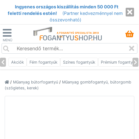
Ingyenes országos kiszállítás minden 50 000 Ft
feletti rendelés estén!
(Partner kedvezménnyel nem
összevonható)
A FOGANTYÚ SPECIALISTA 2010
F
OGANTYU
S
HOP
.
HU
ÓTA
MENÜ
Akciók
Fém fogantyúk
Színes fogantyúk
Prémium fogantyúk
/
Műanyag bútorfogantyú
/
Műanyag gombfogantyú, bútorgomb
(szögletes, kerek)