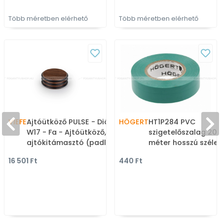
Több méretben elérhető
Több méretben elérhető
VIEFE
Ajtóütköző PULSE - Dió
HÖGERT
HT1P284 PVC
W17 - Fa - Ajtóütköző,
szigetelőszalag 20
ajtókitámasztó (padlóra
méter hosszú széles
tehető, padlóra, falra,
Rögzítéstechnika:
16 501 Ft
440 Ft
ajtóra szerelhető)
szigetelőszalagok,
tűzőgép kapcsok,
ragasztó patronok