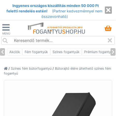
Ingyenes országos kiszállítás minden 50 000 Ft
feletti rendelés estén!
(Partner kedvezménnyel nem
összevonható)
A FOGANTYÚ SPECIALISTA 2010
F
OGANTYU
S
HOP
.
HU
ÓTA
MENÜ
Akciók
Fém fogantyúk
Színes fogantyúk
Prémium fogantyúk
/
Színes fém bútorfogantyú
/
Bútorajtó élére ültethető színes fém
fogantyú