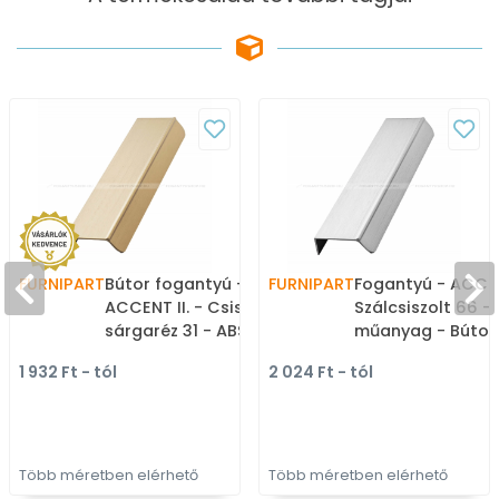
FURNIPART
Bútor fogantyú -
FURNIPART
Fogantyú - ACCE
ACCENT II. - Csiszolt
Szálcsiszolt 66 -
sárgaréz 31 - ABS
műanyag - Bútor
műanyag - Bútorajtó
élére ültethető f
1 932 Ft - tól
2 024 Ft - tól
élére ültethető színes
fogantyú
fém fogantyú
Több méretben elérhető
Több méretben elérhető