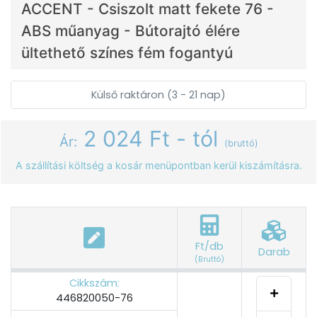
ACCENT - Csiszolt matt fekete 76 -
ABS műanyag - Bútorajtó élére
ültethető színes fém fogantyú
Külső raktáron (3 - 21 nap)
2 024 Ft - tól
Ár:
(bruttó)
A szállítási költség a kosár menüpontban kerül kiszámításra.
Ft/db
Darab
(Bruttó)
Cikkszám:
446820050-76