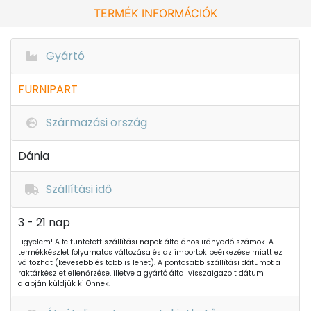
TERMÉK INFORMÁCIÓK
Gyártó
FURNIPART
Származási ország
Dánia
Szállítási idő
3 - 21 nap
Figyelem! A feltüntetett szállítási napok általános irányadó számok. A
termékkészlet folyamatos változása és az importok beérkezése miatt ez
változhat (kevesebb és több is lehet). A pontosabb szállítási dátumot a
raktárkészlet ellenőrzése, illetve a gyártó által visszaigazolt dátum
alapján küldjük ki Önnek.