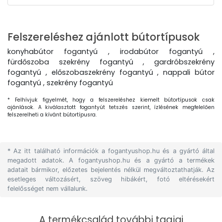
Felszereléshez ajánlott bútortípusok
konyhabútor fogantyú , irodabútor fogantyú ,
fürdőszoba szekrény fogantyú , gardróbszekrény
fogantyú , előszobaszekrény fogantyú , nappali bútor
fogantyú , szekrény fogantyú
* Felhívjuk figyelmét, hogy a felszereléshez kiemelt bútortípusok csak
ajánlások. A kiválasztott fogantyút tetszés szerint, ízlésének megfelelően
felszerelheti a kívánt bútortípusra.
* Az itt található információk a fogantyushop.hu és a gyártó által
megadott adatok. A fogantyushop.hu és a gyártó a termékek
adatait bármikor, előzetes bejelentés nélkül megváltoztathatják. Az
esetleges változásért, szöveg hibákért, fotó eltérésekért
felelősséget nem vállalunk.
A termékcsalád további tagjai