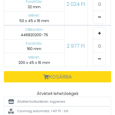
Furattáv:
2 024 Ft
32 mm
Méret:
50 x 45 x 16 mm
Cikkszám:
446820200-76
Furattáv:
2 977 Ft
160 mm
Méret:
200 x 45 x 16 mm
KOSÁRBA
Átvételi lehetőségek
Átvétel boltunkban: ingyenes
Csomag automata: 1 417 Ft - tól