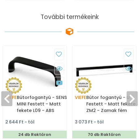
További termékeink
VIEFE
Bútorfogantyú - SENSE
VIEFE
Bútor fogantyú - U
MINI Festett - Matt
Festett - Matt fekete
fekete L09 - ABS
ZM2 - Zamak fém
műanyag - Több
ötvözet - Több méret
2 644 Ft - tól
3 073 Ft - tól
méretben gyártott
gyártott színes fém
színes fém
bútorfogantyú
24 db Raktáron
70 db Raktáron
bútorfogantyú