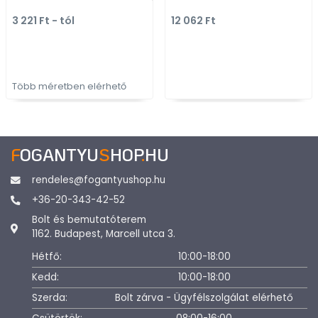
Bútorajtó élére ültethető
fém ötvözet - Egy
3 221 Ft - tól
12 062 Ft
fém fogantyú
akasztós fogas
Több méretben elérhető
F
OGANTYU
S
HOP
.
HU
rendeles@fogantyushop.hu
+36-20-343-42-52
Bolt és bemutatóterem
1162. Budapest, Marcell utca 3.
Hétfő:
10:00-18:00
Kedd:
10:00-18:00
Szerda:
Bolt zárva - Ügyfélszolgálat elérhető