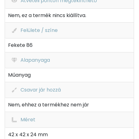
Átvételi ponton megtekinthető
Nem, ez a termék nincs kiállítva.
Felülete / színe
Fekete 86
Alapanyaga
Műanyag
Csavar jár hozzá
Nem, ehhez a termékhez nem jár
Méret
42 x 42 x 24 mm