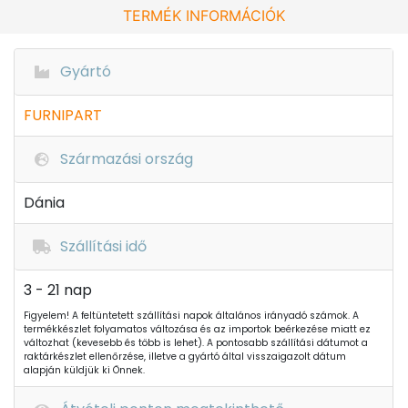
TERMÉK INFORMÁCIÓK
Gyártó
FURNIPART
Származási ország
Dánia
Szállítási idő
3 - 21 nap
Figyelem! A feltüntetett szállítási napok általános irányadó számok. A
termékkészlet folyamatos változása és az importok beérkezése miatt ez
változhat (kevesebb és több is lehet). A pontosabb szállítási dátumot a
raktárkészlet ellenőrzése, illetve a gyártó által visszaigazolt dátum
alapján küldjük ki Önnek.