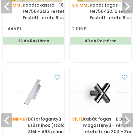
GRIMME
Kabátakasztó - 16
GRIMME
Kabát fogas - 16
FG756431.16 Festett -
FG756432.16 Festett
Festett fekete BlackL -
Festett fekete Black
Zamak fém ötvözet - Egy
Zamak fém ötvözet
1 445 Ft
2 019 Ft
akasztós fogas
Dupla akasztós fog
22 db Raktáron
49 db Raktáron
FURNIPART
Bútorfogantyú - CODA -
VIEFE
Kabát fogas - EQUIS
Ezüst inox (szálcsiszolt)
magasfényű - Fényes
SNiL - ABS műanyag -
fekete titán Z03 - Za