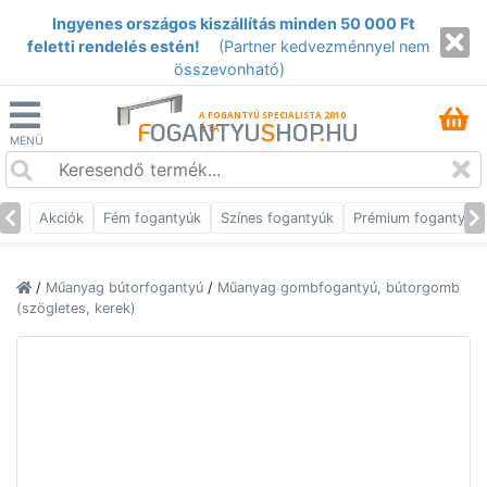
Ingyenes országos kiszállítás minden 50 000 Ft
feletti rendelés estén!
(Partner kedvezménnyel nem
összevonható)
A FOGANTYÚ SPECIALISTA 2010
F
OGANTYU
S
HOP
.
HU
ÓTA
MENÜ
Akciók
Fém fogantyúk
Színes fogantyúk
Prémium fogantyúk
/
Műanyag bútorfogantyú
/
Műanyag gombfogantyú, bútorgomb
(szögletes, kerek)