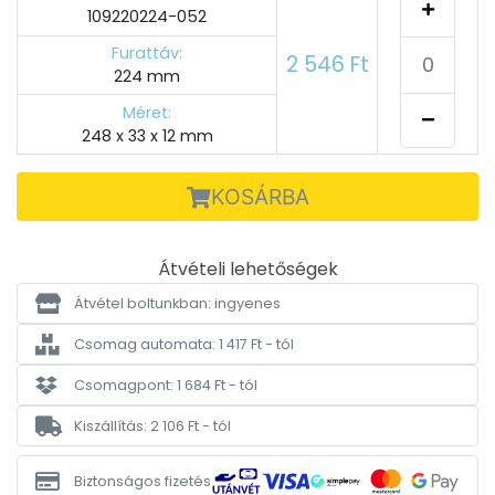
109220224-052
Furattáv:
2 546 Ft
224 mm
Méret:
248 x 33 x 12 mm
KOSÁRBA
Átvételi lehetőségek
Átvétel boltunkban: ingyenes
Csomag automata: 1 417 Ft - tól
Csomagpont: 1 684 Ft - tól
Kiszállítás: 2 106 Ft - tól
Biztonságos fizetés