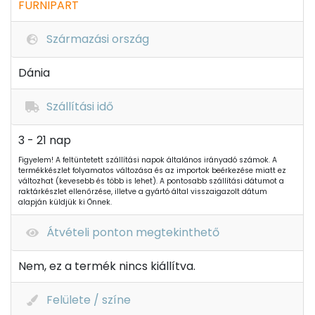
FURNIPART
Származási ország
Dánia
Szállítási idő
3 - 21 nap
Figyelem! A feltüntetett szállítási napok általános irányadó számok. A
termékkészlet folyamatos változása és az importok beérkezése miatt ez
változhat (kevesebb és több is lehet). A pontosabb szállítási dátumot a
raktárkészlet ellenőrzése, illetve a gyártó által visszaigazolt dátum
alapján küldjük ki Önnek.
Átvételi ponton megtekinthető
Nem, ez a termék nincs kiállítva.
Felülete / színe