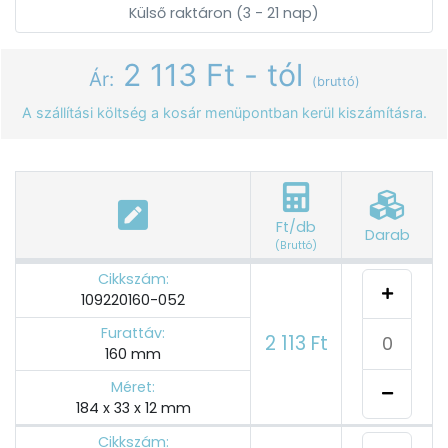
Külső raktáron (3 - 21 nap)
2 113 Ft - tól
Ár:
(bruttó)
A szállítási költség a kosár menüpontban kerül kiszámításra.
Ft/db
Darab
(Bruttó)
Cikkszám:
109220160-052
Furattáv:
2 113 Ft
160 mm
Méret:
184 x 33 x 12 mm
Cikkszám: