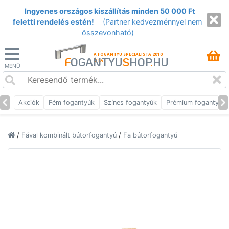
Ingyenes országos kiszállítás minden 50 000 Ft
feletti rendelés estén!
(Partner kedvezménnyel nem
összevonható)
A FOGANTYÚ SPECIALISTA 2010
F
OGANTYU
S
HOP
.
HU
ÓTA
MENÜ
Akciók
Fém fogantyúk
Színes fogantyúk
Prémium fogantyúk
/
Fával kombinált bútorfogantyú
/
Fa bútorfogantyú