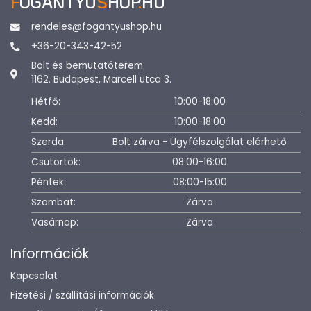
F
OGANTYU
S
HOP
.
HU
rendeles@fogantyushop.hu
+36-20-343-42-52
Bolt és bemutatóterem
1162. Budapest, Marcell utca 3.
Hétfő:
10:00-18:00
Kedd:
10:00-18:00
Szerda:
Bolt zárva - Ügyfélszolgálat elérhető
Csütörtök:
08:00-16:00
Péntek:
08:00-15:00
Szombat:
Zárva
Vasárnap:
Zárva
Információk
Kapcsolat
Fizetési / szállítási információk