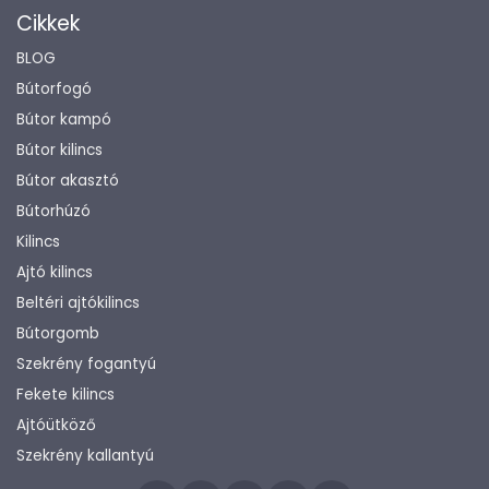
Cikkek
BLOG
Bútorfogó
Bútor kampó
Bútor kilincs
Bútor akasztó
Bútorhúzó
Kilincs
Ajtó kilincs
Beltéri ajtókilincs
Bútorgomb
Szekrény fogantyú
Fekete kilincs
Ajtóütköző
Szekrény kallantyú