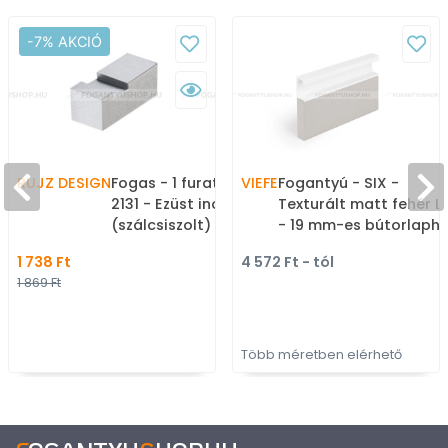
-7% AKCIÓ
RUJZ DESIGN
Fogas - 1 furatos - ON
VIEFE
Fogantyú - SIX -
2131 - Ezüst inox
Texturált matt fehér L
(szálcsiszolt) - Zamak
- 19 mm-es bútorlaph
fém ötvözet - Egy
- Alumínium - Bútoraj
1 738 Ft
4 572 Ft - tól
akasztós fogas
élébe marható,
1 869 Ft
süllyeszthető színes f
fogantyú
Több méretben elérhető