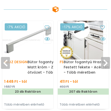
-7% AKCIÓ
-17% AKCIÓ
RUJZ DESIGN
Bútor fogantyú - 529.27 -
FS
Bútor fogantyú Hrazda -
Matt króm - Zamak fém
Festett fekete - Acél fém
ötvözet - Több méretben
- Több méretben
gyártott fém
gyártott színes fém
1 448 Ft - tól
411 Ft - tól
bútorfogantyú
bútorfogantyú
1 557 Ft
493 Ft
23 db Raktáron
207 db Raktáron
Több méretben elérhető
Több méretben elérhető