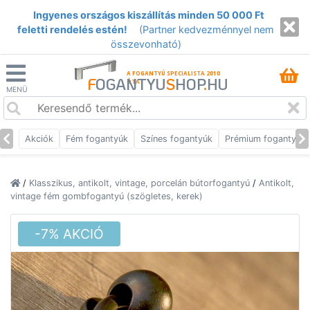
Ingyenes országos kiszállítás minden 50 000 Ft
feletti rendelés estén!
(Partner kedvezménnyel nem
összevonható)
A FOGANTYÚ SPECIALISTA 2010
F
OGANTYU
S
HOP
.
HU
ÓTA
MENÜ
Akciók
Fém fogantyúk
Színes fogantyúk
Prémium fogantyúk
/
Klasszikus, antikolt, vintage, porcelán bútorfogantyú
/
Antikolt,
vintage fém gombfogantyú (szögletes, kerek)
-7% AKCIÓ