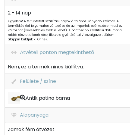
2 - 14 nap
Figyelem! A feltüntetett szállítási napok általános irányadó számok. A
termékkészlet folyamatos változása és az importok beérkezése miatt ez
változhat (kevesebb és több is lehet). A pontosabb szállítási dátumot a
raktárkészlet ellenőrzése, illetve a gyártó által visszaigazolt dátum
alapján küldjük ki Önnek.
Átvételi ponton megtekinthető
Nem, ez a termék nincs kiállítva.
Felülete / színe
Antik patina barna
Alapanyaga
Zamak fém ötvözet