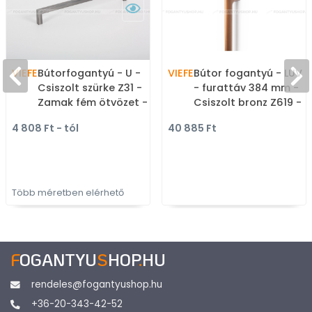
VIEFE
Bútorfogantyú - U -
VIEFE
Bútor fogantyú - LUV B
Csiszolt szürke Z31 -
- furattáv 384 mm -
Zamak fém ötvözet -
Csiszolt bronz Z619 -
Több méretben gyártott
Zamak fém ötvözet - 
4 808 Ft - tól
40 885 Ft
színes fém
méretben gyártott
bútorfogantyú
színes fém
bútorfogantyú
Több méretben elérhető
F
OGANTYU
S
HOP
.
HU
rendeles@fogantyushop.hu
+36-20-343-42-52