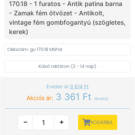
170.18 - 1 furatos - Antik patina barna
- Zamak fém ötvözet - Antikolt,
vintage fém gombfogantyú (szögletes,
kerek)
Cikkszám: gu 170.18 MSPat
Külső raktáron (2 - 14 nap)
Eredeti ár:
3 614 Ft
3 361 Ft
Akciós ár:
(bruttó)
KOSÁRBA