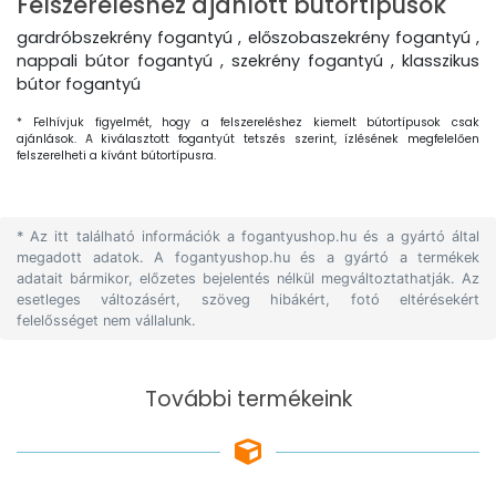
Felszereléshez ajánlott bútortípusok
gardróbszekrény fogantyú , előszobaszekrény fogantyú ,
nappali bútor fogantyú , szekrény fogantyú , klasszikus
bútor fogantyú
* Felhívjuk figyelmét, hogy a felszereléshez kiemelt bútortípusok csak
ajánlások. A kiválasztott fogantyút tetszés szerint, ízlésének megfelelően
felszerelheti a kívánt bútortípusra.
* Az itt található információk a fogantyushop.hu és a gyártó által
megadott adatok. A fogantyushop.hu és a gyártó a termékek
adatait bármikor, előzetes bejelentés nélkül megváltoztathatják. Az
esetleges változásért, szöveg hibákért, fotó eltérésekért
felelősséget nem vállalunk.
További termékeink