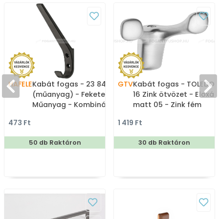
HAFELE
Kabát fogas - 23 843.17
GTV
Kabát fogas - TOLEDO 
(műanyag) - Fekete -
16 Zink ötvözet - Eloxál
Műanyag - Kombinált,
matt 05 - Zink fém
kalaptartós fogas
ötvözet - Dupla akaszt
473 Ft
1 419 Ft
fogas
50 db Raktáron
30 db Raktáron