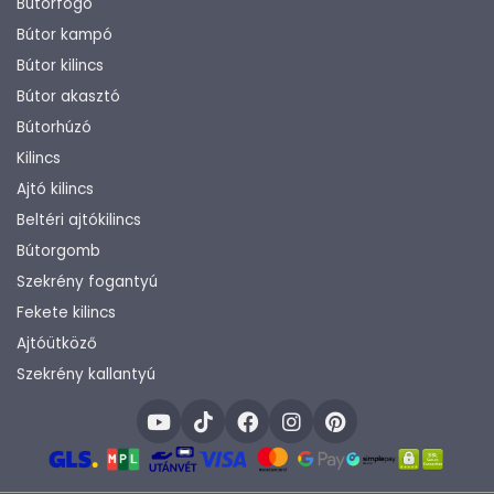
Bútorfogó
Bútor kampó
Bútor kilincs
Bútor akasztó
Bútorhúzó
Kilincs
Ajtó kilincs
Beltéri ajtókilincs
Bútorgomb
Szekrény fogantyú
Fekete kilincs
Ajtóütköző
Szekrény kallantyú