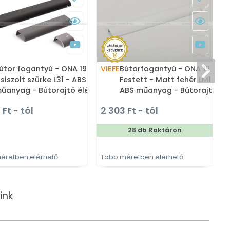
útor fogantyú - ONA 19 7 -
VIEFE
Bútorfogantyú - ONA 19 7
V
siszolt szürke L31 - ABS
Festett - Matt fehér LM1 -
űanyag - Bútorajtó élére
ABS műanyag - Bútorajtó
ltethető színes fém
élére ültethető színes fém
 Ft - tól
2 303 Ft - tól
2
ogantyú
fogantyú
28 db Raktáron
éretben elérhető
Több méretben elérhető
T
ink