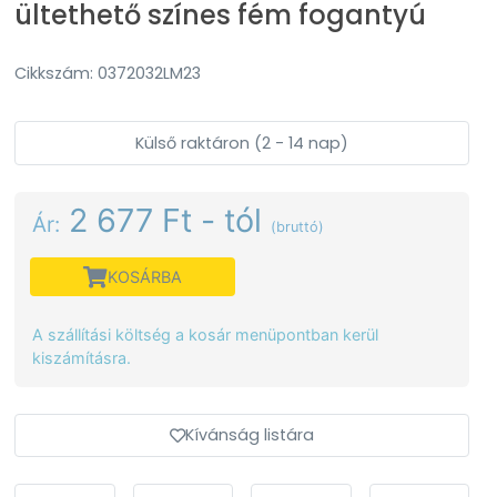
ültethető színes fém fogantyú
Cikkszám: 0372032LM23
Külső raktáron (2 - 14 nap)
2 677 Ft - tól
Ár:
(bruttó)
KOSÁRBA
A szállítási költség a kosár menüpontban kerül
kiszámításra.
Kívánság listára