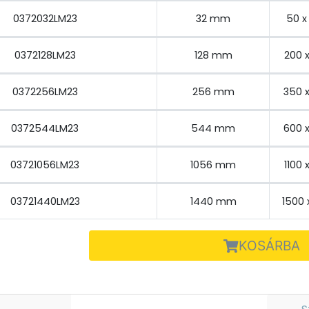
0372032LM23
32 mm
50 x
0372128LM23
128 mm
200 
0372256LM23
256 mm
350 
0372544LM23
544 mm
600 
03721056LM23
1056 mm
1100 
03721440LM23
1440 mm
1500 
KOSÁRBA