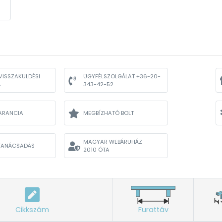
VISSZAKÜLDÉSI
ÜGYFÉLSZOLGÁLAT +36-20-
A
343-42-52
ARANCIA
MEGBÍZHATÓ BOLT
MAGYAR WEBÁRUHÁZ
TANÁCSADÁS
2010 ÓTA
Cikkszám
Furattáv