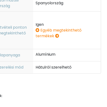
zármazási
Spanyolország
rszág
Igen
tvételi ponton
Egyéb megtekinthető
egtekinthető
termékek
Alumínium
lapanyaga
zerelési mód
Hátulról szerelhető
k: