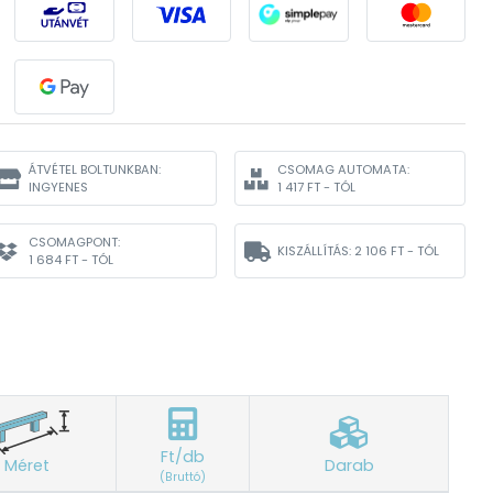
ÁTVÉTEL BOLTUNKBAN:
CSOMAG AUTOMATA:
INGYENES
1 417 FT - TÓL
CSOMAGPONT:
KISZÁLLÍTÁS:
2 106 FT - TÓL
1 684 FT - TÓL
Ft/db
Méret
Darab
(Bruttó)