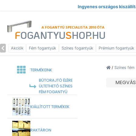
Ingyenes országos kiszállít
A FOGANTYÚ SPECIALISTA 2010 ÓTA
F
OGANTYU
S
HOP
.
HU
Akciók
Fém fogantyúk
Színes fogantyúk
Prémium fogantyúk
/
Színes fém
TERMÉKEINK
BÚTORAJTÓ ÉLÉRE
MEGVÁS
ÜLTETHETŐ SZÍNES
FÉM FOGANTYÚ
KIÁLLÍTOTT TERMÉKEK
RAKTÁRON