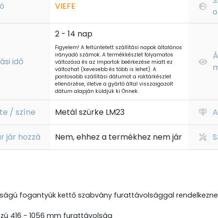
S
ó
VIEFE
o
2 - 14 nap
Figyelem! A feltüntetett szállítási napok általános
Á
irányadó számok. A termékkészlet folyamatos
tási idő
változása és az importok beérkezése miatt ez
m
változhat (kevesebb és több is lehet). A
pontosabb szállítási dátumot a raktárkészlet
ellenőrzése, illetve a gyártó által visszaigazolt
dátum alapján küldjük ki Önnek.
te / színe
Metál szürke LM23
A
r jár hozzá
Nem, ehhez a termékhez nem jár
S
ságú fogantyúk kettő szabvány furattávolsággal rendelkezne
zú 416 - 1056 mm furattávolság