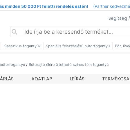
ás minden 50 000 Ft feletti rendelés estén!
(Partner kedvezm
Segítség 
Klasszikus fogantyúk
Speciális felszerelésű bútorfogantyú
Bőr, üve
 bútorfogantyú
/
Bútorajtó élére ültethető színes fém fogantyú
ÁRLÁS
ADATLAP
LEÍRÁS
TERMÉKCSA