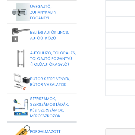
ÜVEGAJTÓ,
ZUHANYKABIN
FOGANTYÚ
BELTÉRI AJTÓKILINCS,
AJTÓÜTKÖZŐ
AJTÓHÚZÓ, TOLÓPAJZS,
TOLÓAJTÓ FOGANTYÚ
(TOLÓAJTÓKAGYLÓ)
BÚTOR SZERELVÉNYEK,
BÚTOR VASALATOK
SZERSZÁMOK,
SZERSZÁMOS LÁDÁK,
KÉZI SZERSZÁMOK,
MÉRŐESZKÖZÖK
FORGALMAZOTT