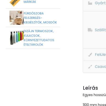
MÁRKÁK
Gyárt
FÜRDŐSZOBA
FELSZERELÉS-
KIEGÉSZÍTŐK, MOSDÓK
Szállí
DIZÁJN TERMOSZOK,
KULACSOK,
KÖRNYEZETTUDATOS
ÉTELTÁROLÓK
Felüle
Csava
Leírás
Egyes hosszú
1100 mm hoss