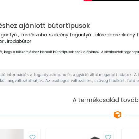
éshez ajánlott bútortípusok
ogantyú , fürdőszoba szekrény fogantyú , előszobaszekrény f
r , irodabútor
ét, hogy a felszereléshez kiemelt bútortípusok csak ajánlások. A kiválasztott fogantyút
lható információk a fogantyushop.hu és a gyártó által megadott adatok. A
lkül megváltoztathatják. Az esetleges változásért, szöveg hibákért, fotó e
A termékcsalád tovább