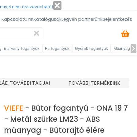
énnyel nem összevonható)
/ Kapcsolat
GYIK
Katalógusok
Legyen partnerünk
Bejelentkezés
g, márvány fogantyúk
Fa fogantyúk
Gyerek fogantyúk
Műanyag fog
LÁD TOVÁBBI TAGJAI
TOVÁBBI TERMÉKEINK
VIEFE
-
Bútor fogantyú - ONA 19 7
- Metál szürke LM23 - ABS
műanyag - Bútorajtó élére