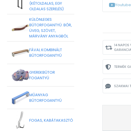
(KÉTOLDALAS, EGY
Youtube
OLDALAS SZERELÉS)
KÜLÖNLEGES
BÚTORFOGANTYÚ: BŐR,
ÜVEG, SZÖVET,
MÁRVÁNY ANYAGBÓL
14 NAPOS 
FÁVAL KOMBINÁLT
GARANCI
BÚTORFOGANTYÚ
TERMÉK G
GYEREKBÚTOR
FOGANTYÚ
SZAKMAI 
MŰANYAG
BÚTORFOGANTYÚ
FOGAS, KABÁTAKASZTÓ