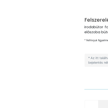
Felszerel
irodabútor f
előszoba búto
* Felhívjuk figyelm
* Az itt talá
bejelentés né