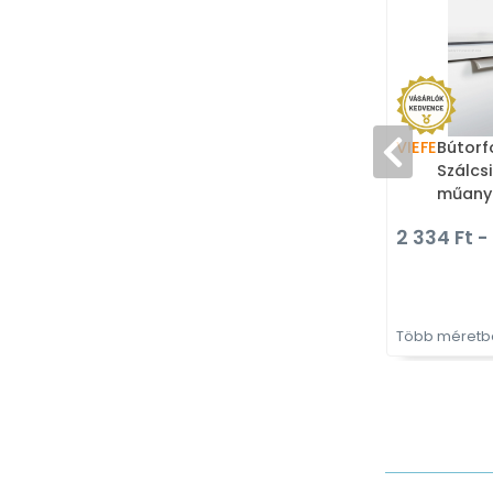
VIEFE
Bútorf
Szálcsi
műanya
ülteth
2 334 Ft -
Több méretbe