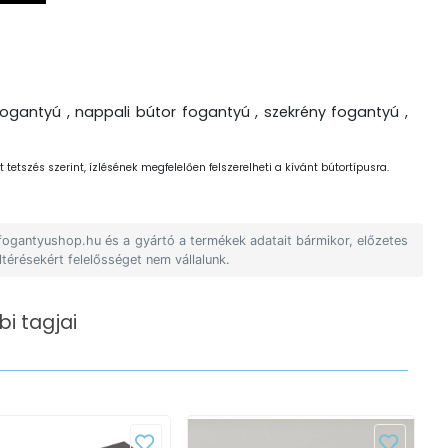
ogantyú , nappali bútor fogantyú , szekrény fogantyú ,
 tetszés szerint, ízlésének megfelelően felszerelheti a kívánt bútortípusra.
 fogantyushop.hu és a gyártó a termékek adatait bármikor, előzetes
ltérésekért felelősséget nem vállalunk.
i tagjai