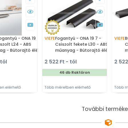
ogantyú - ONA 19 7 -
VIEFE
Fogantyú - ONA 19 7 -
VIEFE
B
szolt L24 - ABS
Csiszolt fekete L30 - ABS
C
g - Bútorajtó élére
műanyag - Bútorajtó élére
m
ető fém fogantyú
ültethető színes fém
ü
 tól
2 522 Ft - tól
2 522
fogantyú
f
46 db Raktáron
n elérhető
Több méretben elérhető
Több m
További terméke