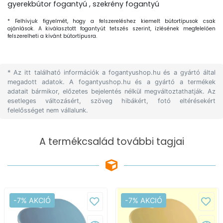
gyerekbútor fogantyú , szekrény fogantyú
* Felhívjuk figyelmét, hogy a felszereléshez kiemelt bútortípusok csak
ajánlások. A kiválasztott fogantyút tetszés szerint, ízlésének megfelelően
felszerelheti a kívánt bútortípusra.
* Az itt található információk a fogantyushop.hu és a gyártó által
megadott adatok. A fogantyushop.hu és a gyártó a termékek
adatait bármikor, előzetes bejelentés nélkül megváltoztathatják. Az
esetleges változásért, szöveg hibákért, fotó eltérésekért
felelősséget nem vállalunk.
A termékcsalád további tagjai
-7% AKCIÓ
-7% AKCIÓ