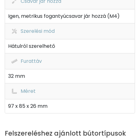
Csavar jár hozzá
Igen, metrikus fogantyúcsavar jár hozzá (M4)
Szerelési mód
Hátulról szerelhető
Furattáv
32 mm
Méret
97 x 85 x 26 mm
Felszereléshez ajánlott bútortípusok