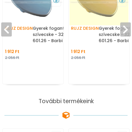
RUJZ DESIGN
Gyerek fogantyú szív,
RUJZ DESIGN
Gyerek foganty
szívecske - 32 mm -
szívecske - 32
601.26 - Barbi kék -
601.26 - Barbi 
Műanyag - Színes
Műanyag - Szí
1 912 Ft
1 912 Ft
gyerekbútor fogantyú
gyerekbútor f
2 056 Ft
2 056 Ft
További termékeink