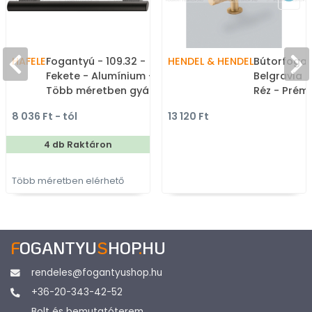
HAFELE
Fogantyú - 109.32 -
HENDEL & HENDEL
Bútorfogan
Fekete - Alumínium -
Belgravia -
Több méretben gyártott
Réz - Prém
színes fém
fogantyúk,
8 036 Ft - tól
13 120 Ft
bútorfogantyú
gombfogan
4 db Raktáron
Több méretben elérhető
F
OGANTYU
S
HOP
.
HU
rendeles@fogantyushop.hu
+36-20-343-42-52
Bolt és bemutatóterem