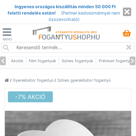
Ingyenes országos kiszállítás minden 50 000 Ft
feletti rendelés estén!
(Partner kedvezménnyel nem
összevonható)
A FOGANTYÚ SPECIALISTA 2010
F
OGANTYU
S
HOP
.
HU
ÓTA
MENÜ
Akciók
Fém fogantyúk
Színes fogantyúk
Prémium fogantyúk
/
Gyerekbútor fogantyú
/
Színes gyerekbútor fogantyú
-7% AKCIÓ