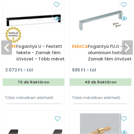
VIEFE
Fogantyú U - Festett
EMUCA
Fogantyú FUJI - Fest
fekete - Zamak fém
aluminium hatás -
ötvözet - Több méretben
Zamak fém ötvözet 
gyártott színes fém
Több méretben gyár
3 073 Ft - tól
695 Ft - tól
bútorfogantyú
fém bútorfogantyú
70 db Raktáron
49 db Raktáron
Több méretben elérhető
Több méretben elérhető