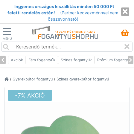
Ingyenes országos kiszállítás minden 50 000 Ft
feletti rendelés estén!
(Partner kedvezménnyel nem
összevonható)
A FOGANTYÚ SPECIALISTA 2010
F
OGANTYU
S
HOP
.
HU
ÓTA
MENÜ
Akciók
Fém fogantyúk
Színes fogantyúk
Prémium fogantyúk
/
Gyerekbútor fogantyú
/
Színes gyerekbútor fogantyú
-7% AKCIÓ