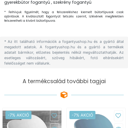
gyerekbútor fogantyú , szekrény fogantyú
* Felhívjuk figyelmét, hogy a felszereléshez kiemelt bútortípusok csak
ajánlások. A kiválasztott fogantyút tetszés szerint, ízlésének megfelelően
felszerelheti a kívánt bútortípusra.
* Az itt található információk a fogantyushop.hu és a gyártó által
megadott adatok. A fogantyushop.hu és a gyártó a termékek
adatait bármikor, előzetes bejelentés nélkül megváltoztathatják. Az
esetleges változásért, szöveg hibákért, fotó eltérésekért
felelősséget nem vállalunk.
A termékcsalád további tagjai
-7% AKCIÓ
-7% AKCIÓ