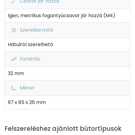
Csavar jár hozzá
Igen, metrikus fogantyúcsavar jár hozzá (M4)
Szerelési mód
Hátulról szerelhető
Furattáv
32 mm
Méret
97 x 85 x 26 mm
Felszereléshez ajánlott bútortípusok