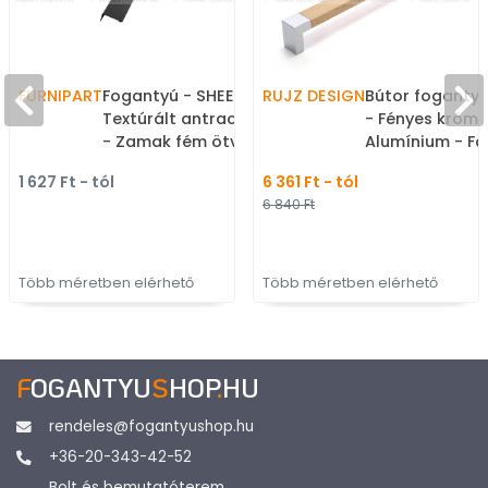
FURNIPART
Fogantyú - SHEET -
RUJZ DESIGN
Bútor fogantyú
Textúrált antracit S8000
- Fényes króm 
- Zamak fém ötvözet -
Alumínium - Fa
Több méretben gyártott
kombinált fém
1 627 Ft - tól
6 361 Ft - tól
színes fém
bútorfogantyú
6 840 Ft
bútorfogantyú
Több méretben elérhető
Több méretben elérhető
F
OGANTYU
S
HOP
.
HU
rendeles@fogantyushop.hu
+36-20-343-42-52
Bolt és bemutatóterem