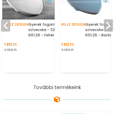
RUJZ DESIGN
Gyerek fogantyú szív,
RUJZ DESIGN
Gyerek foganty
szívecske - 32 mm -
szívecske - 32
601.26 - Fehér - Műanyag
601.26 - Barbi 
- Színes gyerekbútor
Műanyag - Szí
1 912 Ft
1 912 Ft
fogantyú
gyerekbútor f
2 056 Ft
2 056 Ft
További termékeink