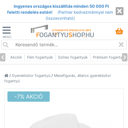
Ingyenes országos kiszállítás minden 50 000 Ft
feletti rendelés estén!
(Partner kedvezménnyel nem
összevonható)
A FOGANTYÚ SPECIALISTA 2010
F
OGANTYU
S
HOP
.
HU
ÓTA
MENÜ
Akciók
Fém fogantyúk
Színes fogantyúk
Prémium fogantyúk
/
Gyerekbútor fogantyú
/
Mesefigurás, állatos gyerekbútor
fogantyú
-7% AKCIÓ