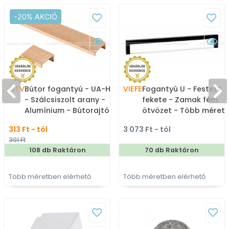
-20% AKCIÓ
GTV
Bútor fogantyú - UA-HEXI
VIEFE
Fogantyú U - Festett
- Szálcsiszolt arany -
fekete - Zamak fém
Alumínium - Bútorajtó
ötvözet - Több méret
élére ültethető színes
gyártott színes fém
313 Ft - tól
3 073 Ft - tól
fém fogantyú
bútorfogantyú
391 Ft
108 db Raktáron
70 db Raktáron
Több méretben elérhető
Több méretben elérhető