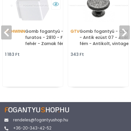
SCHWINN
Gomb fogantyú - 1
GTV
Gomb fogantyú - CEN
furatos - 2810 - Festett
- Antik ezüst 07 - Acél
fehér - Zamak fém
fém - Antikolt, vintage
ötvözet - Színes fém
fém gombfogantyú
1 183 Ft
343 Ft
gombfogantyú,
(szögletes, kerek)
bútorgomb
F
OGANTYU
S
HOP
.
HU
rendeles@fogantyushop.hu
+36-20-343-42-52