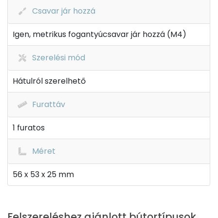
Csavar jár hozzá
Igen, metrikus fogantyúcsavar jár hozzá (M4)
Szerelési mód
Hátulról szerelhető
Furattáv
1 furatos
Méret
56 x 53 x 25 mm
Felszereléshez ajánlott bútortípusok