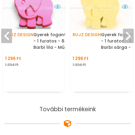
RUJZ DESIGN
Gyerek fogantyú elefánt
RUJZ DESIGN
Gyerek foganty
- 1 furatos - 846.25 -
- 1 furatos - 84
Barbi lila - Műanyag -
Barbi sárga - 
Mesefigurás, állatos
Mesefigurás, á
1 296 Ft
1 296 Ft
gyerekbútor fogantyú
gyerekbútor f
1 394 Ft
1 394 Ft
További termékeink