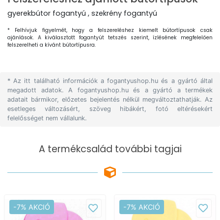
gyerekbútor fogantyú , szekrény fogantyú
* Felhívjuk figyelmét, hogy a felszereléshez kiemelt bútortípusok csak
ajánlások. A kiválasztott fogantyút tetszés szerint, ízlésének megfelelően
felszerelheti a kívánt bútortípusra.
* Az itt található információk a fogantyushop.hu és a gyártó által
megadott adatok. A fogantyushop.hu és a gyártó a termékek
adatait bármikor, előzetes bejelentés nélkül megváltoztathatják. Az
esetleges változásért, szöveg hibákért, fotó eltérésekért
felelősséget nem vállalunk.
A termékcsalád további tagjai
-7% AKCIÓ
-7% AKCIÓ