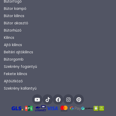
Bútorfogó
Bútor kampó
Bútor kilincs
Bútor akasztó
Bútorhúzó
Kilincs
Ajtó kilincs
Beltéri ajtókilincs
Bútorgomb
Szekrény fogantyú
Fekete kilincs
Ajtóütköző
Szekrény kallantyú