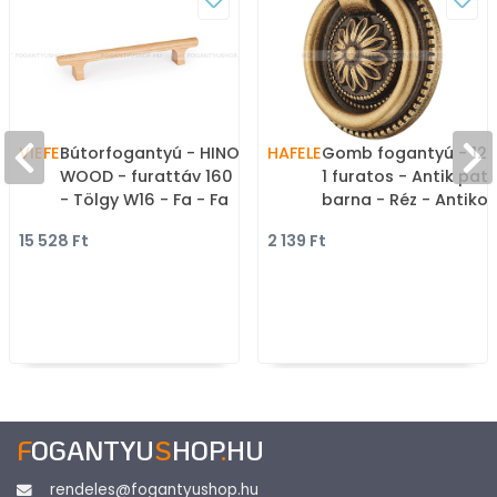
VIEFE
Bútorfogantyú - HINOKI
HAFELE
Gomb fogantyú - 125.
WOOD - furattáv 160 mm
1 furatos - Antik pat
- Tölgy W16 - Fa - Fa
barna - Réz - Antikolt,
bútorfogantyú
vintage fém
15 528 Ft
2 139 Ft
gombfogantyú
(szögletes, kerek)
F
OGANTYU
S
HOP
.
HU
rendeles@fogantyushop.hu