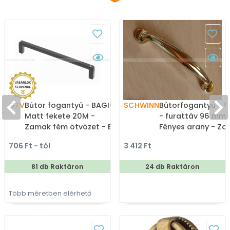
GTV
Bútor fogantyú - BAGIO -
SCHWINN
Bútorfogantyú - 9
Matt fekete 20M -
- furattáv 96 mm 
Zamak fém ötvözet - Egy
Fényes arany - Zamak
méretben gyártott
fém ötvözet - Egy
706 Ft - tól
3 412 Ft
színes fém
méretben gyártot
bútorfogantyú
színes fém
81 db Raktáron
24 db Raktáron
bútorfogantyú
Több méretben elérhető