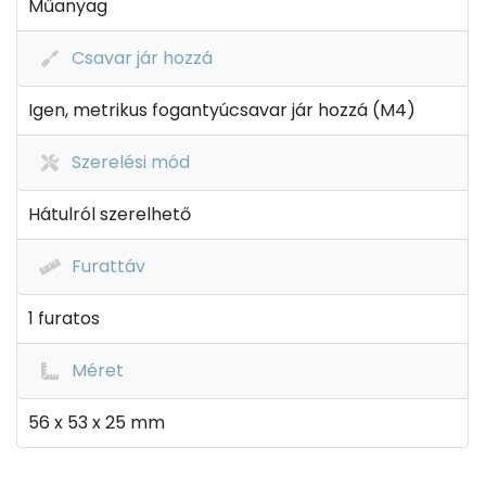
Műanyag
Csavar jár hozzá
Igen, metrikus fogantyúcsavar jár hozzá (M4)
Szerelési mód
Hátulról szerelhető
Furattáv
1 furatos
Méret
56 x 53 x 25 mm