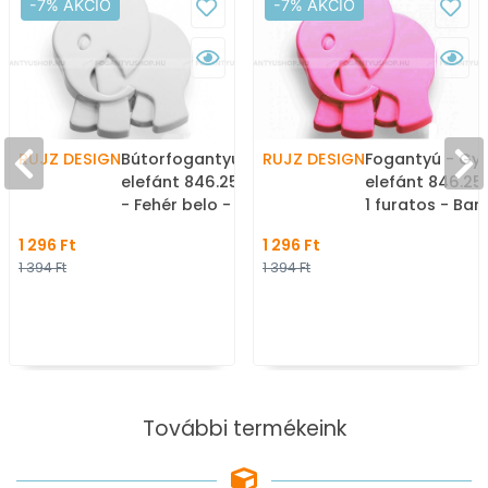
-7% AKCIÓ
-7% AKCIÓ
RUJZ DESIGN
Bútorfogantyú - Gyerek
RUJZ DESIGN
Fogantyú - Gy
elefánt 846.25 - 1 furatos
elefánt 846.25 B
- Fehér belo - Farmer
1 furatos - Barbi
szövet - Mesefigurás,
barby - Farmer
1 296 Ft
1 296 Ft
állatos gyerekbútor
Mesefigurás, á
1 394 Ft
1 394 Ft
fogantyú
gyerekbútor f
További termékeink