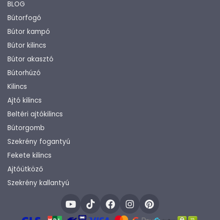
BLOG
Bútorfogó
Bútor kampó
Bútor kilincs
Bútor akasztó
Bútorhúzó
Kilincs
Ajtó kilincs
Beltéri ajtókilincs
Bútorgomb
Szekrény fogantyú
Fekete kilincs
Ajtóütköző
Szekrény kallantyú