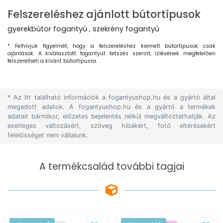
Felszereléshez ajánlott bútortípusok
gyerekbútor fogantyú , szekrény fogantyú
* Felhívjuk figyelmét, hogy a felszereléshez kiemelt bútortípusok csak
ajánlások. A kiválasztott fogantyút tetszés szerint, ízlésének megfelelően
felszerelheti a kívánt bútortípusra.
* Az itt található információk a fogantyushop.hu és a gyártó által
megadott adatok. A fogantyushop.hu és a gyártó a termékek
adatait bármikor, előzetes bejelentés nélkül megváltoztathatják. Az
esetleges változásért, szöveg hibákért, fotó eltérésekért
felelősséget nem vállalunk.
A termékcsalád további tagjai