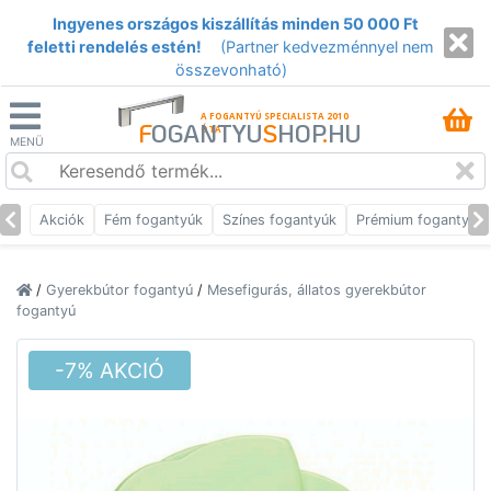
Ingyenes országos kiszállítás minden 50 000 Ft
feletti rendelés estén!
(Partner kedvezménnyel nem
összevonható)
A FOGANTYÚ SPECIALISTA 2010
F
OGANTYU
S
HOP
.
HU
ÓTA
MENÜ
Akciók
Fém fogantyúk
Színes fogantyúk
Prémium fogantyúk
/
Gyerekbútor fogantyú
/
Mesefigurás, állatos gyerekbútor
fogantyú
-7% AKCIÓ