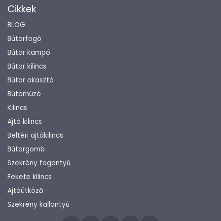
Cikkek
BLOG
Bútorfogó
Bútor kampó
Bútor kilincs
Bútor akasztó
Bútorhúzó
Kilincs
Ajtó kilincs
Beltéri ajtókilincs
Bútorgomb
Szekrény fogantyú
Fekete kilincs
Ajtóütköző
Szekrény kallantyú