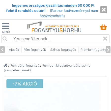
Ingyenes országos kiszállítás minden 50 000 Ft
feletti rendelés estén!
(Partner kedvezménnyel nem
összevonható)
A FOGANTYÚ SPECIALISTA 2010
F
OGANTYU
S
HOP
.
HU
ÓTA
MENÜ
Akciók
Fém fogantyúk
Színes fogantyúk
Prémium fogantyúk
/
Fém bútorfogantyú
/
Fém gombfogantyú, bútorgomb
(szögletes, kerek)
-7% AKCIÓ