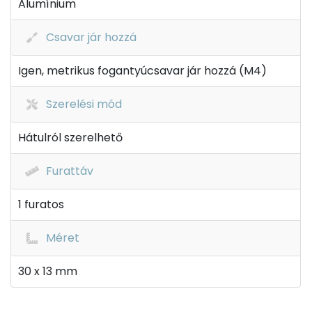
Alumínium
Csavar jár hozzá
Igen, metrikus fogantyúcsavar jár hozzá (M4)
Szerelési mód
Hátulról szerelhető
Furattáv
1 furatos
Méret
30 x 13 mm