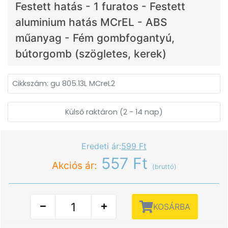
Festett hatás - 1 furatos - Festett
aluminium hatás MCrEL - ABS
műanyag - Fém gombfogantyú,
bútorgomb (szögletes, kerek)
Cikkszám: gu 805.13L MCreL2
Külső raktáron (2 - 14 nap)
Eredeti ár:
599 Ft
557 Ft
Akciós ár:
(bruttó)
KOSÁRBA