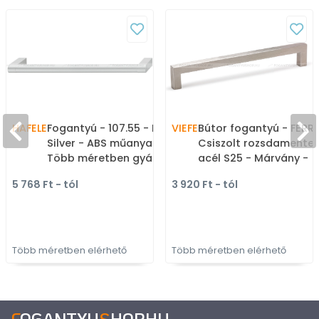
HAFELE
Fogantyú - 107.55 - Ezüst
VIEFE
Bútor fogantyú - FERRI
Silver - ABS műanyag -
Csiszolt rozsdamente
Több méretben gyártott
acél S25 - Márvány -
fém bútorfogantyú
Rozsdamentes acél -
5 768 Ft - tól
3 920 Ft - tól
inox fém bútorfoganty
Több méretben elérhető
Több méretben elérhető
F
OGANTYU
S
HOP
.
HU