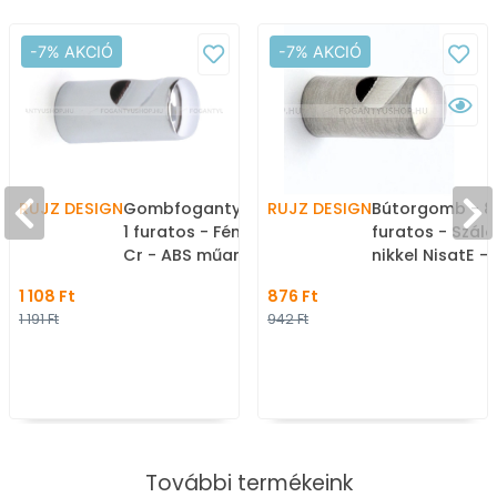
-7% AKCIÓ
-7% AKCIÓ
RUJZ DESIGN
Gombfogantyú - 805.13 -
RUJZ DESIGN
Bútorgomb - 805
1 furatos - Fényes króm
furatos - Szálc
Cr - ABS műanyag - Fém
nikkel NisatE -
gombfogantyú,
műanyag - Fé
1 108 Ft
876 Ft
bútorgomb (szögletes,
gombfogantyú
1 191 Ft
942 Ft
kerek)
bútorgomb (sz
kerek)
További termékeink