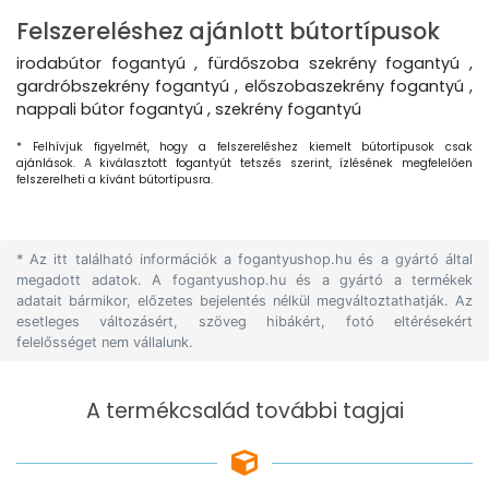
Felszereléshez ajánlott bútortípusok
irodabútor fogantyú , fürdőszoba szekrény fogantyú ,
gardróbszekrény fogantyú , előszobaszekrény fogantyú ,
nappali bútor fogantyú , szekrény fogantyú
* Felhívjuk figyelmét, hogy a felszereléshez kiemelt bútortípusok csak
ajánlások. A kiválasztott fogantyút tetszés szerint, ízlésének megfelelően
felszerelheti a kívánt bútortípusra.
* Az itt található információk a fogantyushop.hu és a gyártó által
megadott adatok. A fogantyushop.hu és a gyártó a termékek
adatait bármikor, előzetes bejelentés nélkül megváltoztathatják. Az
esetleges változásért, szöveg hibákért, fotó eltérésekért
felelősséget nem vállalunk.
A termékcsalád további tagjai