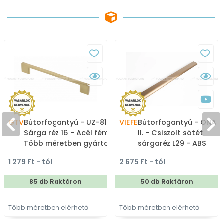
GTV
Bútorfogantyú - UZ-819 -
VIEFE
Bútorfogantyú - ONA 1
Sárga réz 16 - Acél fém -
II. - Csiszolt sötét
Több méretben gyártott
sárgaréz L29 - ABS
színes fém
műanyag - Bútorajtó
1 279 Ft - tól
2 675 Ft - tól
bútorfogantyú
élére ültethető színes
fém fogantyú
85 db Raktáron
50 db Raktáron
Több méretben elérhető
Több méretben elérhető