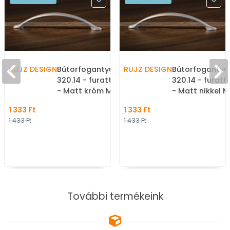
RUJZ DESIGN
Bútorfogantyú - 128
RUJZ DESIGN
Bútorfogantyú 
320.14 - furattáv 128 mm
320.14 - furat
- Matt króm MCrL -
- Matt nikkel M
Zamak fém ötvözet - Egy
Zamak fém ötv
1 333 Ft
1 333 Ft
méretben gyártott fém
méretben gyár
1 433 Ft
1 433 Ft
bútorfogantyú
bútorfogantyú
További termékeink