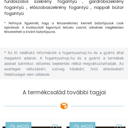
fürdőszoba szekrény fogantyú , gardróbszekrény
fogantyú , előszobaszekrény fogantyú , nappali bútor
fogantyú
* Felhívjuk figyelmét, hogy a felszereléshez kiemelt bútortípusok csak
ajánlások. A kiválasztott fogantyút tetszés szerint, ízlésének megfelelően
felszerelheti a kívánt bútortípusra.
* Az itt található információk a fogantyushop.hu és a gyártó által
megadott adatok. A fogantyushop.hu és a gyártó a termékek
adatait bármikor, előzetes bejelentés nélkül megváltoztathatják. Az
esetleges változásért, szöveg hibákért, fotó eltérésekért
felelősséget nem vállalunk.
A termékcsalád további tagjai
-7% AKCIÓ
-7% AKCIÓ