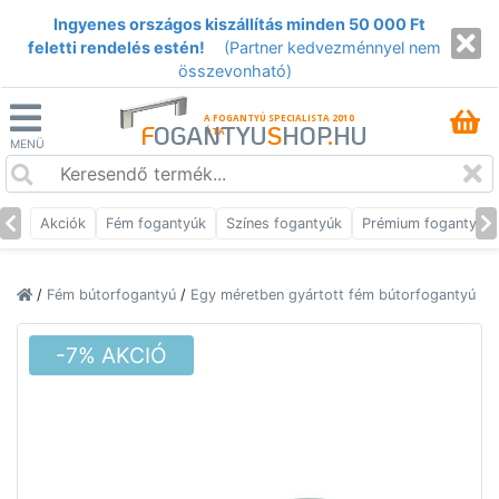
Ingyenes országos kiszállítás minden 50 000 Ft
feletti rendelés estén!
(Partner kedvezménnyel nem
összevonható)
A FOGANTYÚ SPECIALISTA 2010
F
OGANTYU
S
HOP
.
HU
ÓTA
MENÜ
Akciók
Fém fogantyúk
Színes fogantyúk
Prémium fogantyúk
/
Fém bútorfogantyú
/
Egy méretben gyártott fém bútorfogantyú
-7% AKCIÓ