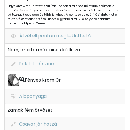
Figyelem! A feltüntetett szállítási napok általános irányadó számok. A
termékkészlet folyamatos változása és az importok beérkezése miatt ez
változhat (kevesebb és több is lehet). A pontosabb szállítási dátumot a
raktárkészlet ellenőrzése, illetve a gyártó által visszaigazolt dátum
alapján küldjük ki Önnek.
Átvételi ponton megtekinthető
Nem, ez a termék nincs kiállítva.
Felülete / színe
Fényes króm Cr
Alapanyaga
Zamak fém ötvözet
Csavar jár hozzá