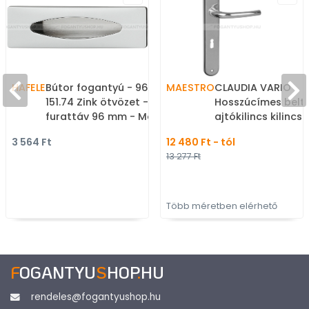
HAFELE
Bútor fogantyú - 96
MAESTRO
CLAUDIA VARIO
151.74 Zink ötvözet -
Hosszúcímes belté
furattáv 96 mm - Matt
ajtókilincs kilincs
króm MCrL - Zink fém
táv.: (Lővér zárhoz
3 564 Ft
12 480 Ft - tól
ötvözet - Bútorajtó
Krómozott - Zam
13 277 Ft
felületébe marható,
ötvözet - Modern
süllyeszthető fém
hosszúcímes kilin
fogantyú
Több méretben elérhető
F
OGANTYU
S
HOP
.
HU
rendeles@fogantyushop.hu