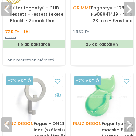
FS
Bútor fogantyú - CUB
GRIMME
Fogantyú - 128
Festett - Festett fekete
FG089414.19 - furat
BlackL - Zamak fém
128 mm - Ezüst inox
ötvözet - Több méretben
(szálcsiszolt) SNiL -
720 Ft - tól
1 352 Ft
gyártott színes fém
Márvány - Egy mér
864 Ft
bútorfogantyú
gyártott fém
115 db Raktáron
25 db Raktáron
bútorfogantyú
Több méretben elérhető
-7% AKCIÓ
-7% AKCIÓ
RUJZ DESIGN
Fogas - ON 2123 - Ezüst
RUJZ DESIGN
Fogantyú - Gye
inox (szálcsiszolt) SNiL -
macska 844.24 