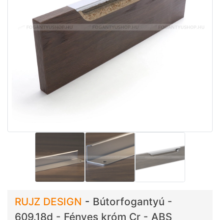
RUJZ DESIGN
-
Bútorfogantyú -
609.18d - Fényes króm Cr - ABS