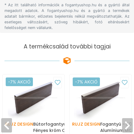
* Az itt található információk a fogantyushop.hu és a gyártó által
megadott adatok. A fogantyushop.hu és a gyártó a termékek
adatait bármikor, előzetes bejelentés nélkül megváltoztathatják. Az
esetleges változásért, szöveg hibákért, fotó eltérésekért
felelősséget nem vállalunk.
A termékcsalád további tagjai
-7% AKCIÓ
-7% AKCIÓ
RUJZ DESIGN
Bútorfogantyú - 609.18 -
RUJZ DESIGN
Fogantyú - 609
Fényes króm Cr - ABS
Alumínium MCr