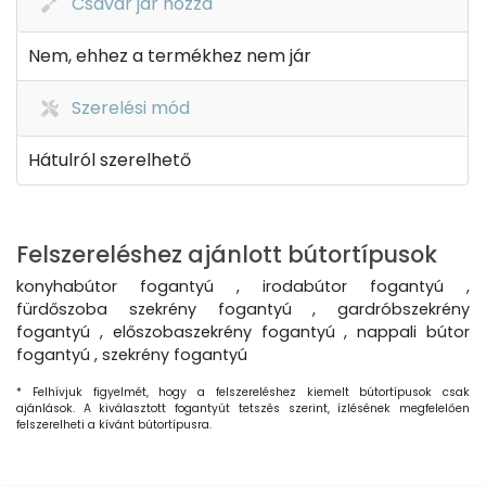
Csavar jár hozzá
Nem, ehhez a termékhez nem jár
Szerelési mód
Hátulról szerelhető
Felszereléshez ajánlott bútortípusok
konyhabútor fogantyú , irodabútor fogantyú ,
fürdőszoba szekrény fogantyú , gardróbszekrény
fogantyú , előszobaszekrény fogantyú , nappali bútor
fogantyú , szekrény fogantyú
* Felhívjuk figyelmét, hogy a felszereléshez kiemelt bútortípusok csak
ajánlások. A kiválasztott fogantyút tetszés szerint, ízlésének megfelelően
felszerelheti a kívánt bútortípusra.