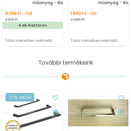
műanyag - Bútorajtó
műanyag - Bút
élére ültethető fém
élére ültethet
4 296 Ft - tól
1 942 Ft - tól
fogantyú
fogantyú
4 619 Ft
2 088 Ft
4 db Raktáron
Több méretben elérhető
Több méretben elérhető
További termékeink
-17% AKCIÓ