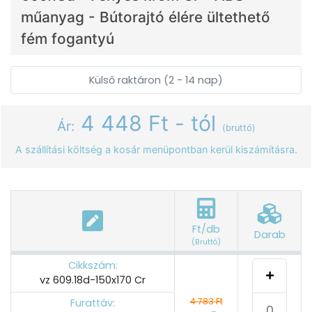
műanyag - Bútorajtó élére ültethető
fém fogantyú
Külső raktáron (2 - 14 nap)
4 448 Ft - tól
Ár:
(bruttó)
A szállítási költség a kosár menüpontban kerül kiszámításra.
Ft/db
Darab
(Bruttó)
Cikkszám:
vz 609.18d-150x170 Cr
4 783 Ft
Furattáv: