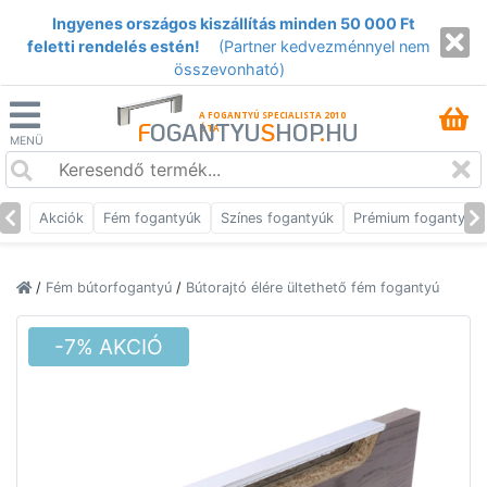
Ingyenes országos kiszállítás minden 50 000 Ft
feletti rendelés estén!
(Partner kedvezménnyel nem
összevonható)
A FOGANTYÚ SPECIALISTA 2010
F
OGANTYU
S
HOP
.
HU
ÓTA
MENÜ
Akciók
Fém fogantyúk
Színes fogantyúk
Prémium fogantyúk
/
Fém bútorfogantyú
/
Bútorajtó élére ültethető fém fogantyú
-7% AKCIÓ