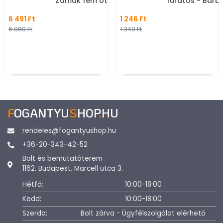
Zamak fém ötvözet -
furatos - Barbi
Kombinált, kalaptartós
zelena barby -
6 491 Ft
1 246 Ft
fogas
szövet - Mesef
6 980 Ft
1 340 Ft
állatos gyerek
fogantyú
F
OGANTYU
S
HOP
.
HU
rendeles@fogantyushop.hu
+36-20-343-42-52
Bolt és bemutatóterem
1162. Budapest, Marcell utca 3.
Hétfő:
10:00-18:00
Kedd:
10:00-18:00
Szerda:
Bolt zárva - Ügyfélszolgálat elérhető