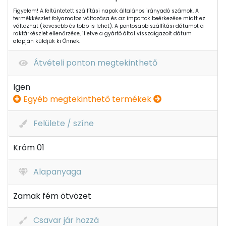
Figyelem! A feltüntetett szállítási napok általános irányadó számok. A
termékkészlet folyamatos változása és az importok beérkezése miatt ez
változhat (kevesebb és több is lehet). A pontosabb szállítási dátumot a
raktárkészlet ellenőrzése, illetve a gyártó által visszaigazolt dátum
alapján küldjük ki Önnek.
Átvételi ponton megtekinthető
Igen
Egyéb megtekinthető termékek
Felülete / színe
Króm 01
Alapanyaga
Zamak fém ötvözet
Csavar jár hozzá