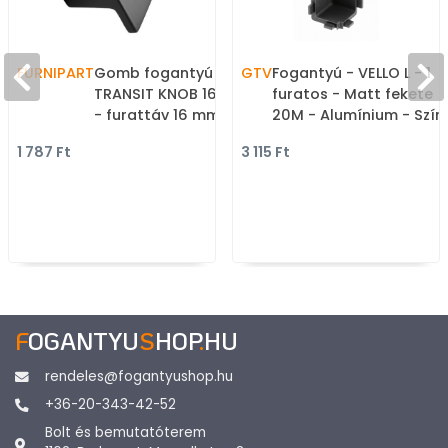
FURNIPART
Gomb fogantyú -
GTV
Fogantyú - VELLO L - 1
TRANSIT KNOB 16 Festett
furatos - Matt fekete
- furattáv 16 mm - Matt
20M - Alumínium - Szín
fekete 99 - Zamak fém
alumínium darabolhat
1 787 Ft
3 115 Ft
ötvözet - Színes fém
GOLA profil (arany,
gombfogantyú,
fekete, fehér)
bútorgomb
F
OGANTYU
S
HOP
.
HU
rendeles@fogantyushop.hu
+36-20-343-42-52
Bolt és bemutatóterem