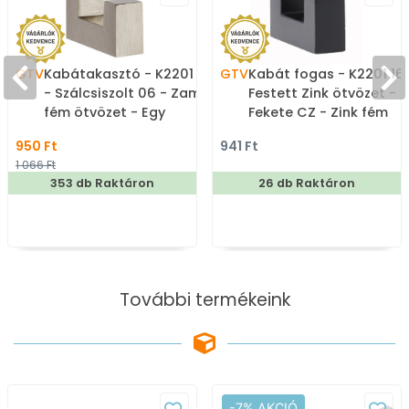
GTV
Kabátakasztó - K2201 16
GTV
Kabát fogas - K2201 16
- Szálcsiszolt 06 - Zamak
Festett Zink ötvözet -
fém ötvözet - Egy
Fekete CZ - Zink fém
akasztós fogas
ötvözet - Egy akasztós
950 Ft
941 Ft
fogas
1 066 Ft
353 db Raktáron
26 db Raktáron
További termékeink
-7% AKCIÓ