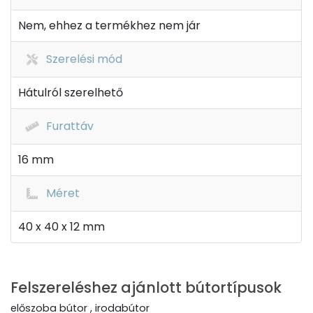
Nem, ehhez a termékhez nem jár
Szerelési mód
Hátulról szerelhető
Furattáv
16 mm
Méret
40 x 40 x 12 mm
Felszereléshez ajánlott bútortípusok
előszoba bútor , irodabútor