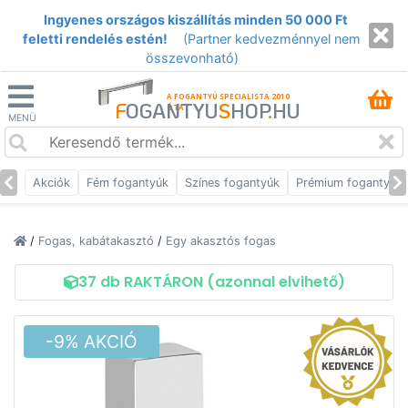
Ingyenes országos kiszállítás minden 50 000 Ft
feletti rendelés estén!
(Partner kedvezménnyel nem
összevonható)
A FOGANTYÚ SPECIALISTA 2010
F
OGANTYU
S
HOP
.
HU
ÓTA
MENÜ
Akciók
Fém fogantyúk
Színes fogantyúk
Prémium fogantyúk
/
Fogas, kabátakasztó
/
Egy akasztós fogas
37 db RAKTÁRON (azonnal elvihető)
-9% AKCIÓ