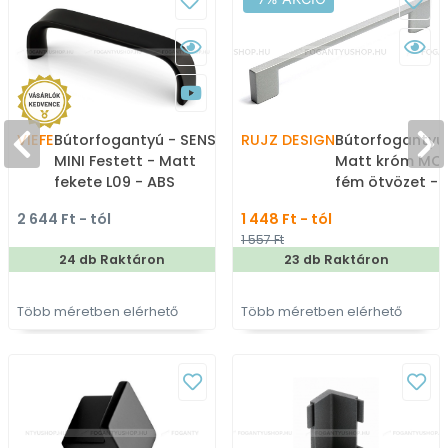
VIEFE
Bútorfogantyú - SENSE
RUJZ DESIGN
Bútorfogantyú 
MINI Festett - Matt
Matt króm MCr
fekete L09 - ABS
fém ötvözet -
műanyag - Több
méretben gyár
2 644 Ft - tól
1 448 Ft - tól
méretben gyártott
bútorfogantyú
1 557 Ft
színes fém
24 db Raktáron
23 db Raktáron
bútorfogantyú
Több méretben elérhető
Több méretben elérhető