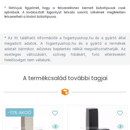
* Felhívjuk figyelmét, hogy a felszereléshez kiemelt bútortípusok csak
ajánlások. A kiválasztott fogantyút tetszés szerint, ízlésének megfelelően
felszerelheti a kívánt bútortípusra.
* Az itt található információk a fogantyushop.hu és a gyártó által
megadott adatok. A fogantyushop.hu és a gyártó a termékek
adatait bármikor, előzetes bejelentés nélkül megváltoztathatják. Az
esetleges változásért, szöveg hibákért, fotó eltérésekért
felelősséget nem vállalunk.
A termékcsalád további tagjai
-11% AKCIÓ