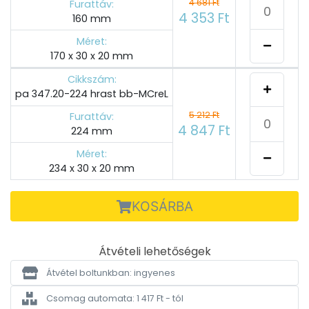
4 681 Ft
Furattáv:
4 353 Ft
160 mm
Méret:
170 x 30 x 20 mm
Cikkszám:
pa 347.20-224 hrast bb-MCreL
5 212 Ft
Furattáv:
4 847 Ft
224 mm
Méret:
234 x 30 x 20 mm
KOSÁRBA
Átvételi lehetőségek
Átvétel boltunkban: ingyenes
Csomag automata: 1 417 Ft - tól