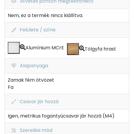
Átvételi ponton megtekinthető
Nem, ez a termék nincs kiállítva.
Felülete / színe
Alumínium MCrE
Tölgyfa hrast
Alapanyaga
Zamak fém ötvözet
Fa
Csavar jár hozzá
Igen, metrikus fogantyúcsavar jár hozzá (M4)
Szerelési mód