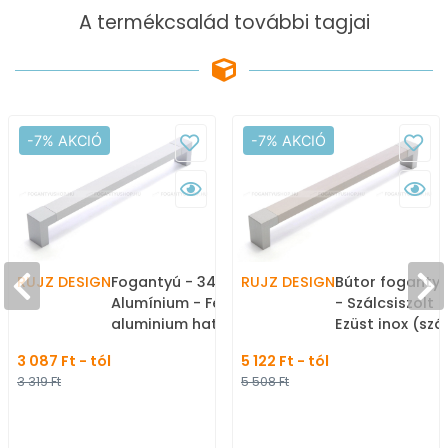
A termékcsalád további tagjai
-7% AKCIÓ
-7% AKCIÓ
RUJZ DESIGN
Fogantyú - 347.20 -
RUJZ DESIGN
Bútor fogantyú
Alumínium - Festett
- Szálcsiszolt n
aluminium hatás -
Ezüst inox (szál
Zamak fém ötvözet -
Zamak fém ötv
3 087 Ft - tól
5 122 Ft - tól
Több méretben gyártott
Alumínium - T
3 319 Ft
5 508 Ft
fém bútorfogantyú
méretben gyár
bútorfogantyú