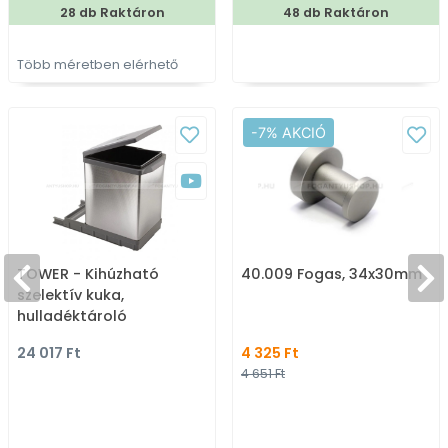
28 db Raktáron
48 db Raktáron
Több méretben elérhető
-7% AKCIÓ
TOWER - Kihúzható
40.009 Fogas, 34x30mm
szelektív kuka,
hulladéktároló
automata fedéllel 17L
24 017 Ft
4 325 Ft
4 651 Ft