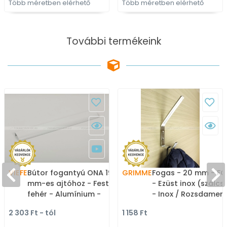
Több méretben elérhető
Több méretben elérhető
További termékeink
VIEFE
Bútor fogantyú ONA 19,7
GRIMME
Fogas - 20 mm - FG
mm-es ajtóhoz - Festett
- Ezüst inox (szálcsi
fehér - Alumínium -
- Inox / Rozsdamen
Bútorajtó élére ültethető
acél - Kombinált,
2 303 Ft - tól
1 158 Ft
színes fém fogantyú
kalaptartós fogas