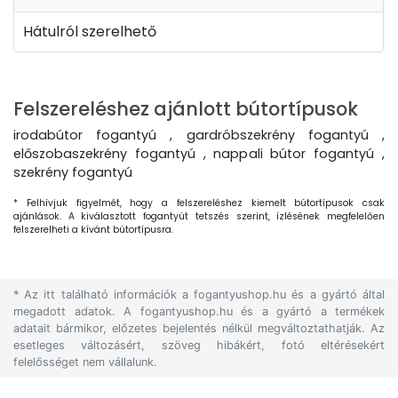
Hátulról szerelhető
Felszereléshez ajánlott bútortípusok
irodabútor fogantyú , gardróbszekrény fogantyú ,
előszobaszekrény fogantyú , nappali bútor fogantyú ,
szekrény fogantyú
* Felhívjuk figyelmét, hogy a felszereléshez kiemelt bútortípusok csak
ajánlások. A kiválasztott fogantyút tetszés szerint, ízlésének megfelelően
felszerelheti a kívánt bútortípusra.
* Az itt található információk a fogantyushop.hu és a gyártó által
megadott adatok. A fogantyushop.hu és a gyártó a termékek
adatait bármikor, előzetes bejelentés nélkül megváltoztathatják. Az
esetleges változásért, szöveg hibákért, fotó eltérésekért
felelősséget nem vállalunk.