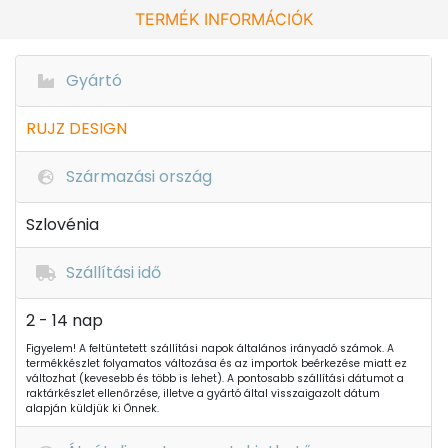
TERMÉK INFORMÁCIÓK
Gyártó
RUJZ DESIGN
Származási ország
Szlovénia
Szállítási idő
2 - 14 nap
Figyelem! A feltüntetett szállítási napok általános irányadó számok. A
termékkészlet folyamatos változása és az importok beérkezése miatt ez
változhat (kevesebb és több is lehet). A pontosabb szállítási dátumot a
raktárkészlet ellenőrzése, illetve a gyártó által visszaigazolt dátum
alapján küldjük ki Önnek.