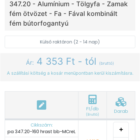
347.20 - Alumínium - Tölgyfa - Zamak
fém ötvözet - Fa - Fával kombinált
fém bútorfogantyú
Külső raktáron (2 - 14 nap)
4 353 Ft - tól
Ár:
(bruttó)
A szállítási költség a kosár menüpontban kerül kiszámításra.
Ft/db
Darab
(Bruttó)
Cikkszám:
pa 347.20-160 hrast bb-MCreL