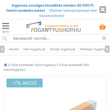
Ingyenes országos kiszállítás minden 50 000 Ft
feletti rendelés estén!
(Partner kedvezménnyel nem
összevonható)
A FOGANTYÚ SPECIALISTA 2010
F
OGANTYU
S
HOP
.
HU
ÓTA
MENÜ
Akciók
Fém fogantyúk
Színes fogantyúk
Prémium fogantyúk
/
Fával kombinált bútorfogantyú
/
Fával kombinált fém
bútorfogantyú
-7% AKCIÓ