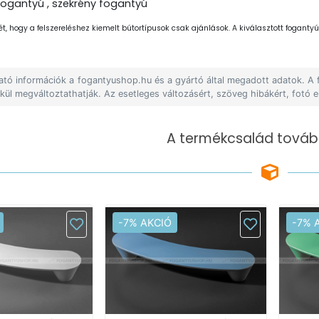
fogantyú , szekrény fogantyú
ét, hogy a felszereléshez kiemelt bútortípusok csak ajánlások. A kiválasztott fogantyút
lható információk a fogantyushop.hu és a gyártó által megadott adatok. A
lkül megváltoztathatják. Az esetleges változásért, szöveg hibákért, fotó e
A termékcsalád tovább
-7% AKCIÓ
-7% 