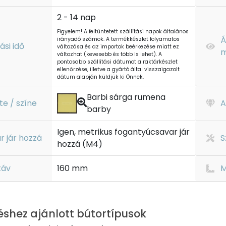
2 - 14 nap
Figyelem! A feltüntetett szállítási napok általános
Á
irányadó számok. A termékkészlet folyamatos
tási idő
változása és az importok beérkezése miatt ez
m
változhat (kevesebb és több is lehet). A
pontosabb szállítási dátumot a raktárkészlet
ellenőrzése, illetve a gyártó által visszaigazolt
dátum alapján küldjük ki Önnek.
Barbi sárga rumena
te / színe
A
barby
Igen, metrikus fogantyúcsavar jár
r jár hozzá
S
hozzá (M4)
táv
160 mm
M
éshez ajánlott bútortípusok