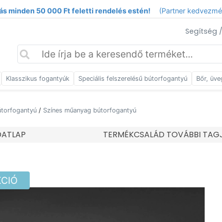
ás minden 50 000 Ft feletti rendelés estén!
(Partner kedvezm
Segítség 
Klasszikus fogantyúk
Speciális felszerelésű bútorfogantyú
Bőr, üve
torfogantyú
/
Színes műanyag bútorfogantyú
DATLAP
TERMÉKCSALÁD TOVÁBBI TAG
KCIÓ