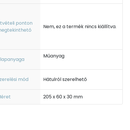
tvételi ponton
Nem, ez a termék nincs kiállítva.
egtekinthető
Műanyag
lapanyaga
zerelési mód
Hátulról szerelhető
éret
205 x 60 x 30 mm