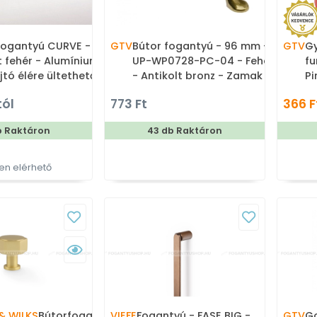
fogantyú CURVE -
GTV
Bútor fogantyú - 96 mm -
GTV
Gy
t fehér - Alumínium -
UP-WP0728-PC-04 - Fehér
fu
jtó élére ültethető
- Antikolt bronz - Zamak
Pi
 fém fogantyú
fém ötvözet - Porcelán -
gy
tól
773 Ft
366 F
Porcelánnal kombinált
antikolt fém bútorfogantyú
b Raktáron
43 db Raktáron
n elérhető
& WILKS
Bútorfogantyú - Vesper Hex
VIEFE
Fogantyú - FASE BIG -
GTV
G