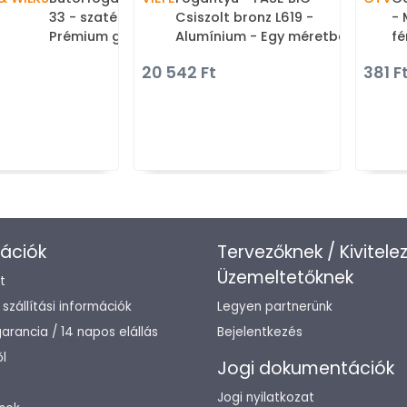
33 - szatén réz - Réz -
Csiszolt bronz L619 -
- 
Prémium gombfogantyú,
Alumínium - Egy méretben
fé
bútorgomb
gyártott színes fém
g
20 542 Ft
381 F
bútorfogantyú
ációk
Tervezőknek / Kivitele
Üzemeltetőknek
t
/ szállítási információk
Legyen partnerünk
arancia / 14 napos elállás
Bejelentkezés
l
Jogi dokumentációk
Jogi nyilatkozat