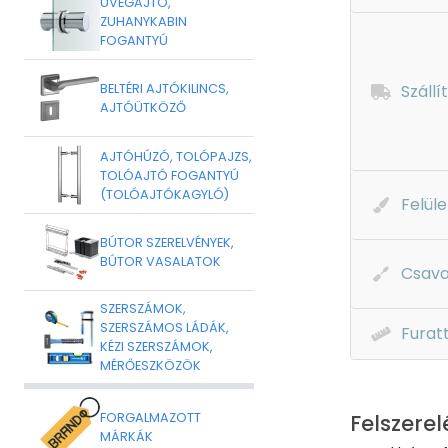
ÜVEGAJTÓ,
ZUHANYKABIN
FOGANTYÚ
Szállí
BELTÉRI AJTÓKILINCS,
AJTÓÜTKÖZŐ
AJTÓHÚZÓ, TOLÓPAJZS,
TOLÓAJTÓ FOGANTYÚ
(TOLÓAJTÓKAGYLÓ)
Felüle
BÚTOR SZERELVÉNYEK,
BÚTOR VASALATOK
Csava
SZERSZÁMOK,
SZERSZÁMOS LÁDÁK,
Furat
KÉZI SZERSZÁMOK,
MÉRŐESZKÖZÖK
FORGALMAZOTT
Felszerel
MÁRKÁK