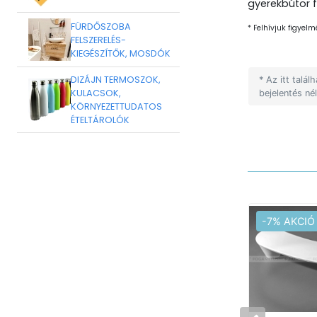
gyerekbútor 
FÜRDŐSZOBA
* Felhívjuk figyelm
FELSZERELÉS-
KIEGÉSZÍTŐK, MOSDÓK
DIZÁJN TERMOSZOK,
* Az itt talá
KULACSOK,
bejelentés né
KÖRNYEZETTUDATOS
ÉTELTÁROLÓK
-7% AKCIÓ