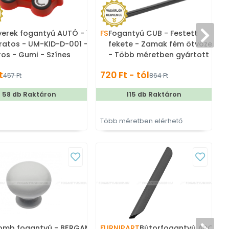
erek fogantyú AUTÓ - 1
FS
Fogantyú CUB - Festett
ratos - UM-KID-D-001 -
fekete - Zamak fém ötvözet
ros - Gumi - Színes
- Több méretben gyártott
erekbútor fogantyú
színes fém bútorfogantyú
t
720 Ft - tól
1
457 Ft
864 Ft
58 db Raktáron
115 db Raktáron
Több méretben elérhető
T
omb fogantyú - BERGAMO
FURNIPART
Bútorfogantyú ARCHIVE