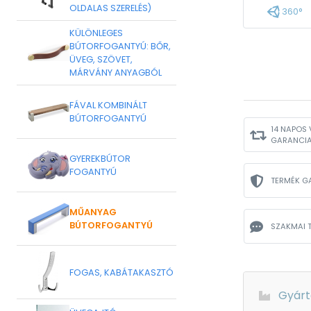
OLDALAS SZERELÉS)
360°
KÜLÖNLEGES
BÚTORFOGANTYÚ: BŐR,
ÜVEG, SZÖVET,
MÁRVÁNY ANYAGBÓL
FÁVAL KOMBINÁLT
BÚTORFOGANTYÚ
14 NAPOS 
GARANCI
GYEREKBÚTOR
FOGANTYÚ
TERMÉK G
MŰANYAG
BÚTORFOGANTYÚ
SZAKMAI 
FOGAS, KABÁTAKASZTÓ
Gyárt