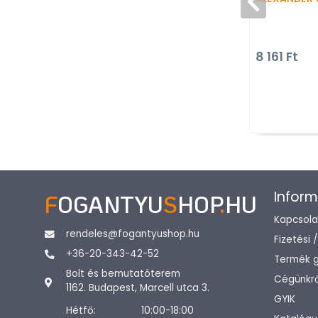
8 161 Ft
Inform
F
OGANTYU
S
HOP
.
HU
Kapcsola
rendeles@fogantyushop.hu
Fizetési 
+36-20-343-42-52
Termék g
Bolt és bemutatóterem
Cégünkrő
1162. Budapest, Marcell utca 3.
GYIK
Hétfő:
10:00-18:00