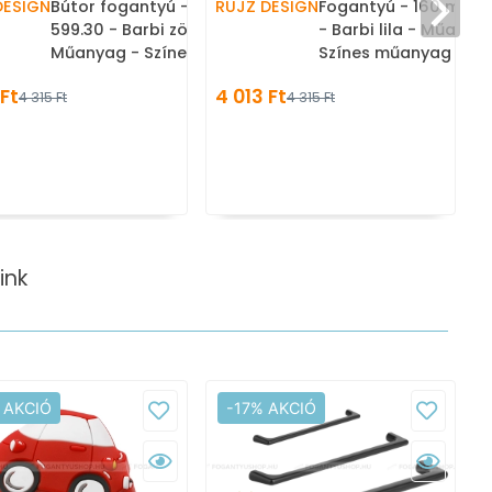
30
DESIGN
Bútor fogantyú - 160 mm -
RUJZ DESIGN
Fogantyú - 160 mm -
599.30 - Barbi zöld -
- Barbi lila - Műanya
Műanyag - Színes műanyag
Színes műanyag
bútorfogantyú
bútorfogantyú
 Ft
4 013 Ft
4 315 Ft
4 315 Ft
ink
 AKCIÓ
-17% AKCIÓ