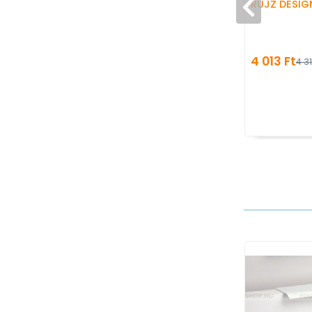
RUJZ DESIG
4 013 Ft
4 31