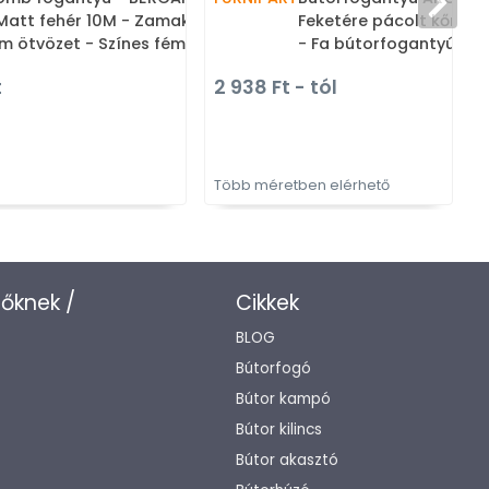
Matt fehér 10M - Zamak
Feketére pácolt kőrisfa
m ötvözet - Színes fém
- Fa bútorfogantyú
ombfogantyú, bútorgomb
t
2 938 Ft - tól
Több méretben elérhető
zőknek /
Cikkek
BLOG
Bútorfogó
Bútor kampó
Bútor kilincs
Bútor akasztó