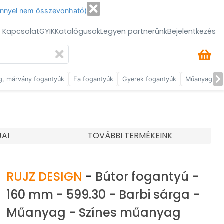
énnyel nem összevonható)
/ Kapcsolat
GYIK
Katalógusok
Legyen partnerünk
Bejelentkezés
g, márvány fogantyúk
Fa fogantyúk
Gyerek fogantyúk
Műanyag fog
JAI
TOVÁBBI TERMÉKEINK
RUJZ DESIGN
-
Bútor fogantyú -
160 mm - 599.30 - Barbi sárga -
Műanyag - Színes műanyag