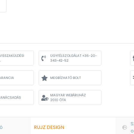
VISSZAKÜLDÉSI
ÜGYFÉLSZOLGÁLAT +36-20-
A
343-42-52
ARANCIA
MEGBÍZHATÓ BOLT
MAGYAR WEBÁRUHÁZ
TANÁCSADÁS
2010 ÓTA
S
ó
RUJZ DESIGN
o