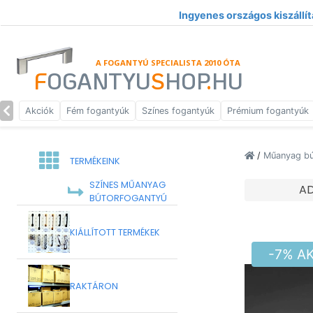
Ingyenes országos kiszállít
A FOGANTYÚ SPECIALISTA 2010 ÓTA
F
OGANTYU
S
HOP
.
HU
Akciók
Fém fogantyúk
Színes fogantyúk
Prémium fogantyúk
/
Műanyag bú
TERMÉKEINK
SZÍNES MŰANYAG
A
BÚTORFOGANTYÚ
KIÁLLÍTOTT TERMÉKEK
-7% A
RAKTÁRON