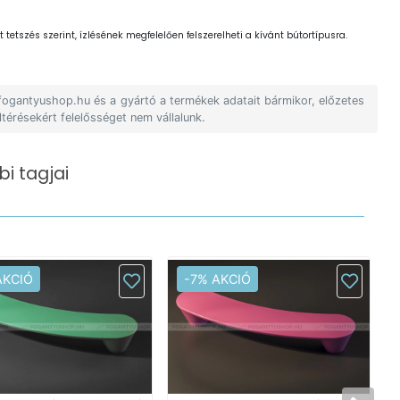
 tetszés szerint, ízlésének megfelelően felszerelheti a kívánt bútortípusra.
 fogantyushop.hu és a gyártó a termékek adatait bármikor, előzetes
ltérésekért felelősséget nem vállalunk.
i tagjai
AKCIÓ
-7% AKCIÓ