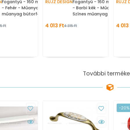
N
Fogantyú - 160 mm - 599.30
RUJZ DESIGN
Fogantyú - 160 mm - 599.
RUJZ 
- Fehér - Műanyag - Színes
- Barbi kék - Műanyag -
műanyag bútorfogantyú
Színes műanyag
bútorfogantyú
4 013 Ft
4 013
5 Ft
4 315 Ft
További terméke
-20%