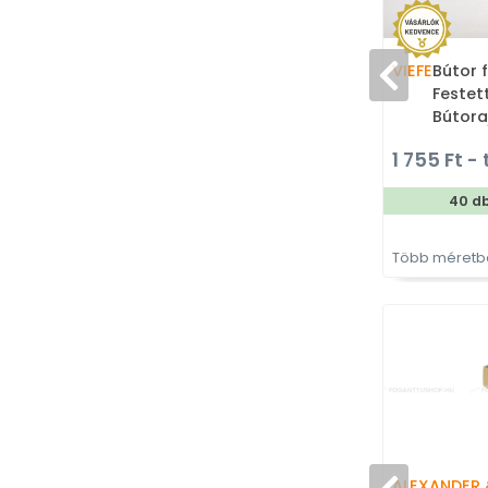
VIEFE
Bútor 
Festet
Bútora
színes
1 755 Ft - 
40 d
Több méretbe
ALEXANDER 