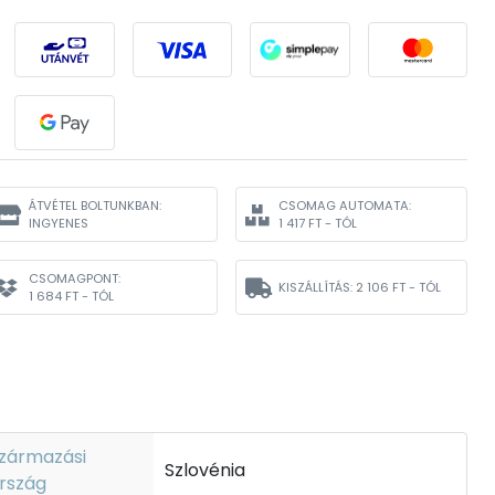
ÁTVÉTEL BOLTUNKBAN:
CSOMAG AUTOMATA:
INGYENES
1 417 FT - TÓL
CSOMAGPONT:
KISZÁLLÍTÁS:
2 106 FT - TÓL
1 684 FT - TÓL
zármazási
Szlovénia
rszág