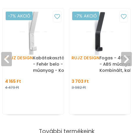
-7% AKCIÓ
-7% AKCIÓ
RUJZ DESIGN
Kabátakasztó - 40.013A
RUJZ DESIGN
Fogas - 40.013
- Fehér belo - ABS
- ABS műanyag
műanyag - Kombinált,
Kombinált, kal
kalaptartós fogas
fogas
4 165 Ft
3 703 Ft
4 479 Ft
3 982 Ft
További termékeink