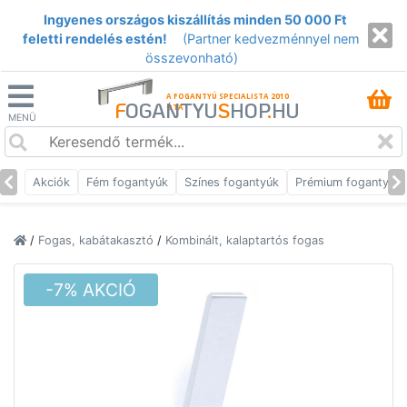
Ingyenes országos kiszállítás minden 50 000 Ft
feletti rendelés estén!
(Partner kedvezménnyel nem
összevonható)
A FOGANTYÚ SPECIALISTA 2010
F
OGANTYU
S
HOP
.
HU
ÓTA
MENÜ
Akciók
Fém fogantyúk
Színes fogantyúk
Prémium fogantyúk
/
Fogas, kabátakasztó
/
Kombinált, kalaptartós fogas
-7% AKCIÓ