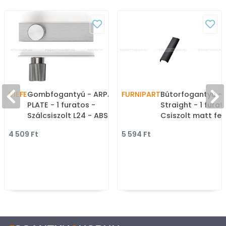
VIEFE
Gombfogantyú - ARPA
FURNIPART
Bútorfogantyú -
PLATE - 1 furatos -
Straight - 1 furat
Szálcsiszolt L24 - ABS
Csiszolt matt fek
műanyag - Fém
Alumínium - Búto
4 509 Ft
5 594 Ft
gombfogantyú,
élére ültethető s
bútorgomb (szögletes,
fém fogantyú
kerek)