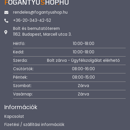
F
OGANTYU
S
HOP
.
HU
rendeles@fogantyushop.hu
+36-20-343-42-52
Bolt és bemutatóterem
1162. Budapest, Marcell utca 3.
Hétfő:
10:00-18:00
Kedd:
10:00-18:00
Szerda:
Bolt zárva - Ügyfélszolgálat elérhető
Csütörtök:
08:00-16:00
Péntek:
08:00-15:00
Szombat:
Zárva
Vasárnap:
Zárva
Információk
Kapcsolat
Fizetési / szállítási információk