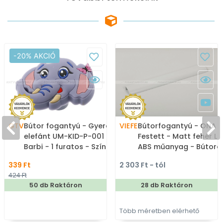
-20% AKCIÓ
GTV
Bútor fogantyú - Gyerek
VIEFE
Bútorfogantyú - ONA 1
elefánt UM-KID-P-001
Festett - Matt fehér LM
Barbi - 1 furatos - Színes
ABS műanyag - Bútora
- Gumi - Mesefigurás,
élére ültethető színes
339 Ft
2 303 Ft - tól
állatos gyerekbútor
fém fogantyú
424 Ft
fogantyú
50 db Raktáron
28 db Raktáron
Több méretben elérhető