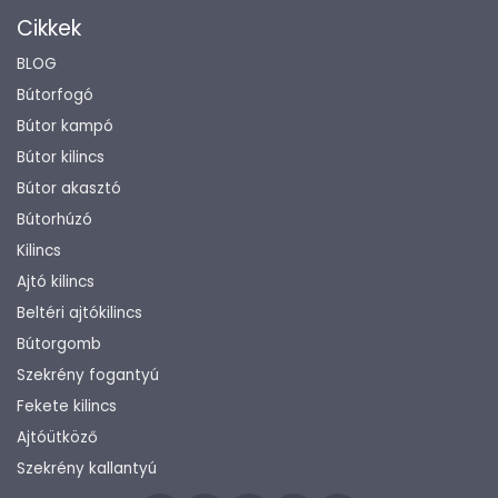
Cikkek
BLOG
Bútorfogó
Bútor kampó
Bútor kilincs
Bútor akasztó
Bútorhúzó
Kilincs
Ajtó kilincs
Beltéri ajtókilincs
Bútorgomb
Szekrény fogantyú
Fekete kilincs
Ajtóütköző
Szekrény kallantyú