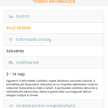
TERMÉK INFORMÁCIÓK
Gyártó
RUJZ DESIGN
Származási ország
Szlovénia
Szállítási idő
2 - 14 nap
Figyelem! A feltüntetett szállítási napok általános irányadó számok. A
termékkészlet folyamatos változása és az importok beérkezése miatt ez
változhat (kevesebb és több is lehet). A pontosabb szállítási dátumot a
raktárkészlet ellenőrzése, illetve a gyártó által visszaigazolt dátum
alapján küldjük ki Önnek.
Átvételi ponton megtekinthető