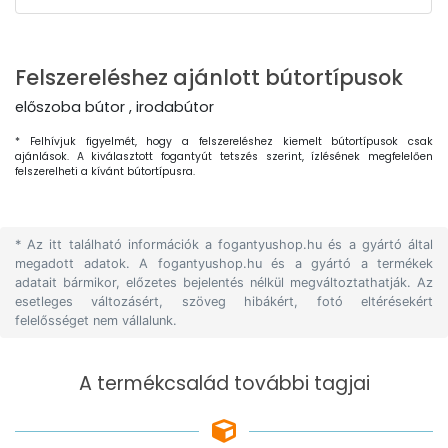
Felszereléshez ajánlott bútortípusok
előszoba bútor , irodabútor
* Felhívjuk figyelmét, hogy a felszereléshez kiemelt bútortípusok csak
ajánlások. A kiválasztott fogantyút tetszés szerint, ízlésének megfelelően
felszerelheti a kívánt bútortípusra.
* Az itt található információk a fogantyushop.hu és a gyártó által
megadott adatok. A fogantyushop.hu és a gyártó a termékek
adatait bármikor, előzetes bejelentés nélkül megváltoztathatják. Az
esetleges változásért, szöveg hibákért, fotó eltérésekért
felelősséget nem vállalunk.
A termékcsalád további tagjai