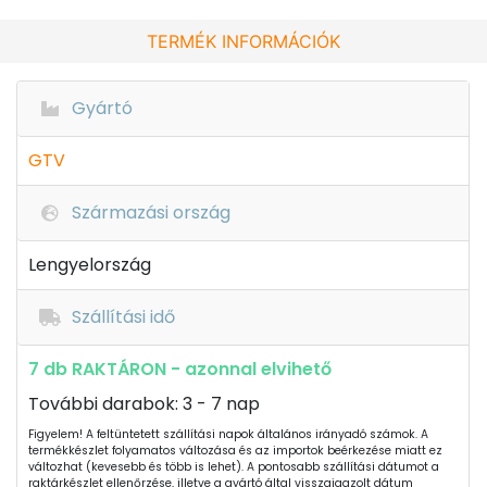
TERMÉK INFORMÁCIÓK
Gyártó
GTV
Származási ország
Lengyelország
Szállítási idő
7 db RAKTÁRON - azonnal elvihető
További darabok: 3 - 7 nap
Figyelem! A feltüntetett szállítási napok általános irányadó számok. A
termékkészlet folyamatos változása és az importok beérkezése miatt ez
változhat (kevesebb és több is lehet). A pontosabb szállítási dátumot a
raktárkészlet ellenőrzése, illetve a gyártó által visszaigazolt dátum