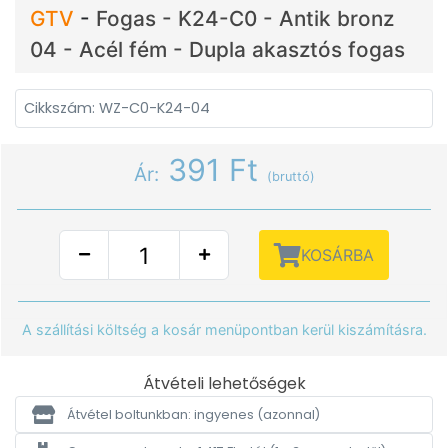
GTV
-
Fogas - K24-C0 - Antik bronz
04 - Acél fém - Dupla akasztós fogas
Cikkszám: WZ-C0-K24-04
391 Ft
Ár:
(bruttó)
KOSÁRBA
A szállítási költség a kosár menüpontban kerül kiszámításra.
Átvételi lehetőségek
Átvétel boltunkban: ingyenes
(azonnal)