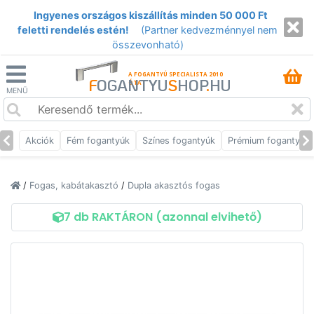
Ingyenes országos kiszállítás minden 50 000 Ft
feletti rendelés estén!
(Partner kedvezménnyel nem
összevonható)
A FOGANTYÚ SPECIALISTA 2010
F
OGANTYU
S
HOP
.
HU
ÓTA
MENÜ
Akciók
Fém fogantyúk
Színes fogantyúk
Prémium fogantyúk
/
Fogas, kabátakasztó
/
Dupla akasztós fogas
7 db RAKTÁRON (azonnal elvihető)