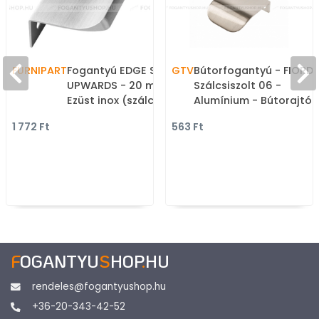
FURNIPART
Fogantyú EDGE STRAIGHT
GTV
Bútorfogantyú - FIORD 
UPWARDS - 20 mm -
Szálcsiszolt 06 -
Ezüst inox (szálcsiszolt) -
Alumínium - Bútorajtó
Alumínium - Bútorajtó
élére ültethető fém
1 772 Ft
563 Ft
élére ültethető fém
fogantyú
fogantyú
F
OGANTYU
S
HOP
.
HU
rendeles@fogantyushop.hu
+36-20-343-42-52