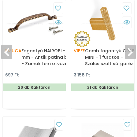
EMUCA
Fogantyú NAIROBI - 96
VIEFE
Gomb fogantyú GRAF
mm - Antik patina barna
MINI - 1 furatos -
- Zamak fém ötvözet -
Szálcsiszolt sárgaréz II
Klasszikus, vintage, antik
Alumínium - Színes fé
697 Ft
3 158 Ft
fém bútorfogantyú
gombfogantyú,
bútorgomb
26 db Raktáron
21 db Raktáron