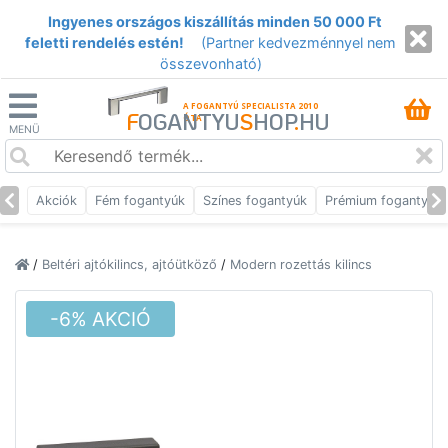
Ingyenes országos kiszállítás minden 50 000 Ft
feletti rendelés estén!
(Partner kedvezménnyel nem
összevonható)
A FOGANTYÚ SPECIALISTA 2010
F
OGANTYU
S
HOP
.
HU
ÓTA
MENÜ
Akciók
Fém fogantyúk
Színes fogantyúk
Prémium fogantyúk
/
Beltéri ajtókilincs, ajtóütköző
/
Modern rozettás kilincs
-6% AKCIÓ