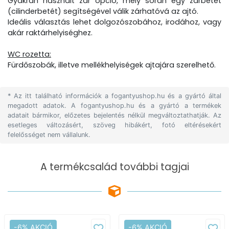
Gyakran használt zár opció, mely során egy zárbetét
(cilinderbetét) segítségével válik zárhatóvá az ajtó.
Ideális választás lehet dolgozószobához, irodához, vagy
akár raktárhelyiséghez.
WC rozetta:
Fürdőszobák, illetve mellékhelyiségek ajtajára szerelhető.
* Az itt található információk a fogantyushop.hu és a gyártó által
megadott adatok. A fogantyushop.hu és a gyártó a termékek
adatait bármikor, előzetes bejelentés nélkül megváltoztathatják. Az
esetleges változásért, szöveg hibákért, fotó eltérésekért
felelősséget nem vállalunk.
A termékcsalád további tagjai
-6% AKCIÓ
-6% AKCIÓ