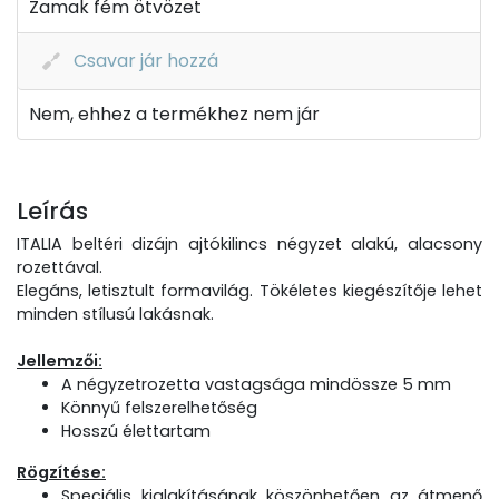
Zamak fém ötvözet
Csavar jár hozzá
Nem, ehhez a termékhez nem jár
Leírás
ITALIA beltéri dizájn ajtókilincs négyzet alakú, alacsony
rozettával.
Elegáns, letisztult formavilág. Tökéletes kiegészítője lehet
minden stílusú lakásnak.
Jellemzői:
A négyzetrozetta vastagsága mindössze 5 mm
Könnyű felszerelhetőség
Hosszú élettartam
Rögzítése:
Speciális kialakításának köszönhetően az átmenő