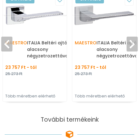
MAESTRO
ITALIA Beltéri ajtókilincs
MAESTRO
ITALIA Beltéri ajtók
alacsony
alacsony
négyzetrozettával (BB PZ
négyzetrozettával
WC) - Krómozott -
WC) - Szálcsiszolt
23 757 Ft - tól
23 757 Ft - tól
Zamak fém ötvözet -
Zamak fém ötvöze
25 273 Ft
25 273 Ft
Modern rozettás kilincs
Modern rozettás ki
Több méretben elérhető
Több méretben elérhető
További termékeink