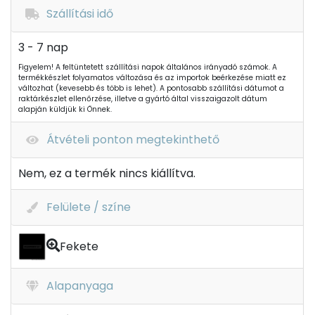
Szállítási idő
3 - 7 nap
Figyelem! A feltüntetett szállítási napok általános irányadó számok. A
termékkészlet folyamatos változása és az importok beérkezése miatt ez
változhat (kevesebb és több is lehet). A pontosabb szállítási dátumot a
raktárkészlet ellenőrzése, illetve a gyártó által visszaigazolt dátum
alapján küldjük ki Önnek.
Átvételi ponton megtekinthető
Nem, ez a termék nincs kiállítva.
Felülete / színe
Fekete
Alapanyaga