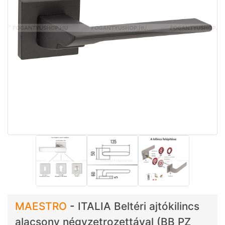
MAESTRO
-
ITALIA Beltéri ajtókilincs
alacsony négyzetrozettával (BB PZ