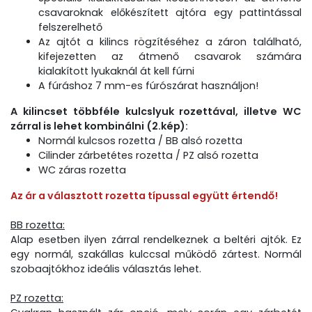
csavaroknak előkészített ajtóra egy pattintással
felszerelhető
Az ajtót a kilincs rögzítéséhez a záron található,
kifejezetten az átmenő csavarok számára
kialakított lyukaknál át kell fúrni
A fúráshoz 7 mm-es fúrószárat használjon!
A kilincset többféle kulcslyuk rozettával, illetve WC
zárral is lehet kombinálni (2.kép):
Normál kulcsos rozetta / BB alsó rozetta
Cilinder zárbetétes rozetta / PZ alsó rozetta
WC záras rozetta
Az ár a választott rozetta típussal együtt értendő!
BB rozetta:
Alap esetben ilyen zárral rendelkeznek a beltéri ajtók. Ez
egy normál, szakállas kulccsal működő zártest. Normál
szobaajtókhoz ideális választás lehet.
PZ rozetta: