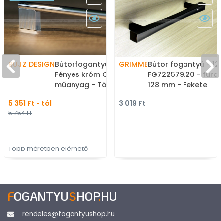
RUJZ DESIGN
Bútorfogantyú - 404.16 -
GRIMME
Bútor fogantyú - 12
Fényes króm Cr - ABS
FG722579.20 - fura
műanyag - Több
128 mm - Fekete
méretben gyártott fém
szálcsiszolt SatCrn
5 351 Ft - tól
3 019 Ft
bútorfogantyú
Márvány - Egy mér
5 754 Ft
gyártott színes fém
bútorfogantyú
Több méretben elérhető
F
OGANTYU
S
HOP
.
HU
rendeles@fogantyushop.hu