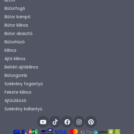
BLOG
Bútorfogó
Bútor kampó
Bútor kilincs
Bútor akasztó
Bútorhúzó
Kilincs
Ajtó kilincs
Beltéri ajtókilincs
Bútorgomb
Szekrény fogantyú
Fekete kilincs
Ajtóütköző
Szekrény kallantyú