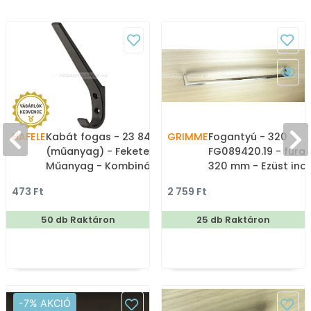
HAFELE
Kabát fogas - 23 843.17
GRIMME
Fogantyú - 320
(műanyag) - Fekete -
FG089420.19 - fura
Műanyag - Kombinált,
320 mm - Ezüst ino
kalaptartós fogas
(szálcsiszolt) SNiL -
473 Ft
2 759 Ft
Márvány - Egy mér
gyártott fém
50 db Raktáron
25 db Raktáron
bútorfogantyú
-7% AKCIÓ