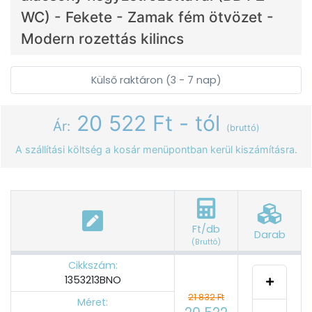
WC) - Fekete - Zamak fém ötvözet -
Modern rozettás kilincs
Külső raktáron (3 - 7 nap)
20 522 Ft - tól
Ár:
(bruttó)
A szállítási költség a kosár menüpontban kerül kiszámításra.
Ft/db
Darab
(Bruttó)
Cikkszám:
1353213BNO
21 832 Ft
Méret: