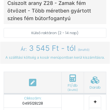
Csiszolt arany Z28 - Zamak fém
ötvözet - Több méretben gyártott
színes fém bútorfogantyú
Külső raktáron (2 - 14 nap)
3 545 Ft - tól
Ár:
(bruttó)
A szállítási költség a kosár menüpontban kerül kiszámításra.
Ft/db
Darab
(Bruttó)
Cikkszám:
0495128Z28