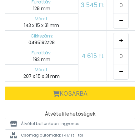
Furattáv:
3 545 Ft
128 mm
Méret:
143 x 15 x 31 mm
Cikkszám:
0495192Z28
Furattáv:
4 615 Ft
192 mm
Méret:
207 x 15 x 31 mm
KOSÁRBA
Átvételi lehetőségek
Átvétel boltunkban: ingyenes
Csomag automata: 1 417 Ft - tól