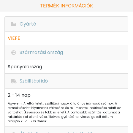
TERMÉK INFORMÁCIÓK
Gyártó
VIEFE
Származási ország
Spanyolország
Szállítási idő
2 - 14 nap
Figyelem! A feltüntetett szállítási napok általános irányadó számok. A
termékkészlet folyamatos változása és az importok beérkezése miatt ez
változhat (kevesebb és több is lehet). A pontosabb szállítási dátumot a
raktárkészlet ellenőrzése, illetve a gyártó által visszaigazolt dátum
alapján küldjük ki Önnek.