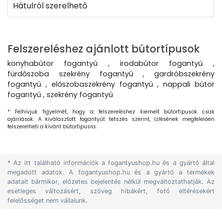
Hátulról szerelhető
Felszereléshez ajánlott bútortípusok
konyhabútor fogantyú , irodabútor fogantyú ,
fürdőszoba szekrény fogantyú , gardróbszekrény
fogantyú , előszobaszekrény fogantyú , nappali bútor
fogantyú , szekrény fogantyú
* Felhívjuk figyelmét, hogy a felszereléshez kiemelt bútortípusok csak
ajánlások. A kiválasztott fogantyút tetszés szerint, ízlésének megfelelően
felszerelheti a kívánt bútortípusra.
* Az itt található információk a fogantyushop.hu és a gyártó által
megadott adatok. A fogantyushop.hu és a gyártó a termékek
adatait bármikor, előzetes bejelentés nélkül megváltoztathatják. Az
esetleges változásért, szöveg hibákért, fotó eltérésekért
felelősséget nem vállalunk.