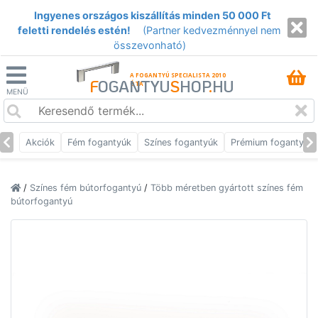
Ingyenes országos kiszállítás minden 50 000 Ft
feletti rendelés estén!
(Partner kedvezménnyel nem
összevonható)
A FOGANTYÚ SPECIALISTA 2010
F
OGANTYU
S
HOP
.
HU
ÓTA
MENÜ
Akciók
Fém fogantyúk
Színes fogantyúk
Prémium fogantyúk
/
Színes fém bútorfogantyú
/
Több méretben gyártott színes fém
bútorfogantyú