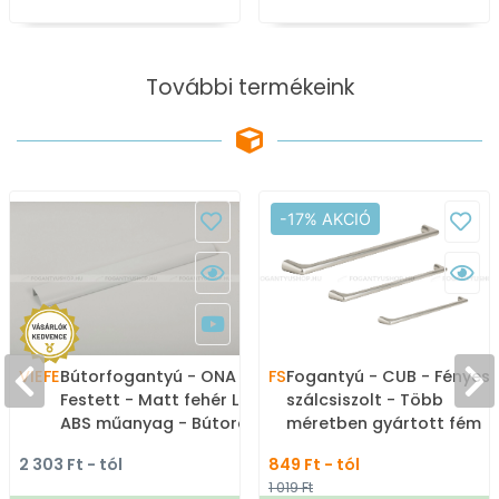
További termékeink
-17% AKCIÓ
VIEFE
Bútorfogantyú - ONA 19 7
FS
Fogantyú - CUB - Fényes
Festett - Matt fehér LM1 -
szálcsiszolt - Több
ABS műanyag - Bútorajtó
méretben gyártott fém
élére ültethető színes
bútorfogantyú
2 303 Ft - tól
849 Ft - tól
fém fogantyú
1 019 Ft