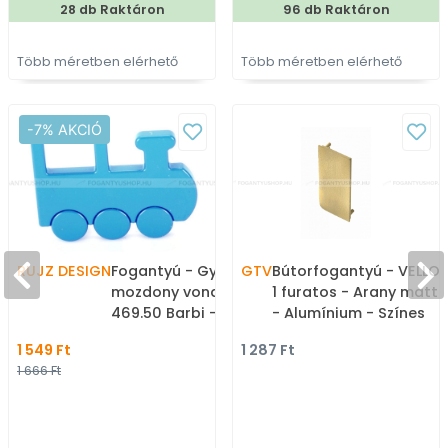
28 db Raktáron
96 db Raktáron
Több méretben elérhető
Több méretben elérhető
-7% AKCIÓ
RUJZ DESIGN
Fogantyú - Gyerek
GTV
Bútorfogantyú - VELLO L
mozdony vonat 32
1 furatos - Arany matt 
469.50 Barbi - furattáv
- Alumínium - Színes
32 mm - Barbi kék modra
alumínium darabolhat
1 549 Ft
1 287 Ft
barby - Farmer szövet -
GOLA profil (arany,
1 666 Ft
Színes gyerekbútor
fekete, fehér)
fogantyú