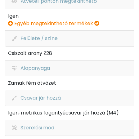
Átvételi ponton megtekinthető
Igen
Egyéb megtekinthető termékek
Felülete / színe
Csiszolt arany Z28
Alapanyaga
Zamak fém ötvözet
Csavar jár hozzá
Igen, metrikus fogantyúcsavar jár hozzá (M4)
Szerelési mód