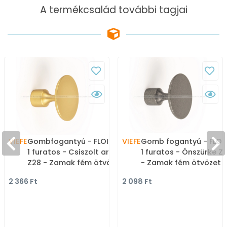
A termékcsalád további tagjai
VIEFE
Gombfogantyú - FLOID -
VIEFE
Gomb fogantyú - FLOID
1 furatos - Csiszolt arany
1 furatos - Ónszürke Z
Z28 - Zamak fém ötvözet
- Zamak fém ötvözet -
- Színes fém
Színes fém
2 366 Ft
2 098 Ft
gombfogantyú,
gombfogantyú,
bútorgomb
bútorgomb