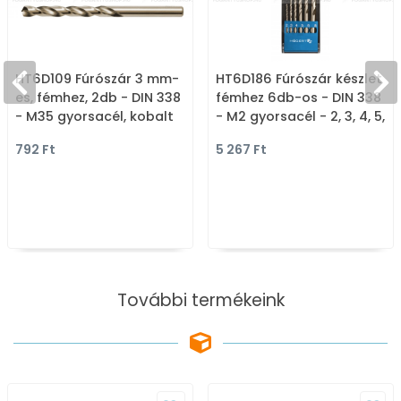
HT6D109 Fúrószár 3 mm-
HT6D186 Fúrószár készlet
es, fémhez, 2db - DIN 338
fémhez 6db-os - DIN 338
- M35 gyorsacél, kobalt
- M2 gyorsacél - 2, 3, 4, 5,
6, 8 mm
792 Ft
5 267 Ft
További termékeink