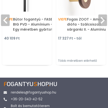
VIEFE
Bútor fogantyú - FASE
VIEFE
Fogas ZOOT - Amerika
BIG PVD - Alumínium -
diófa - Szálcsiszolt
Egy méretben gyártott
sárgaréz II. - Alumíniu
színes fém
Fa - Egy akasztós fog
40 109 Ft
17 327 Ft - tól
bútorfogantyú
Több méretben elérhető
F
OGANTYU
S
HOP
.
HU
rendeles@fogantyushop.hu
+36-20-343-42-52
Bolt és bemutatóterem