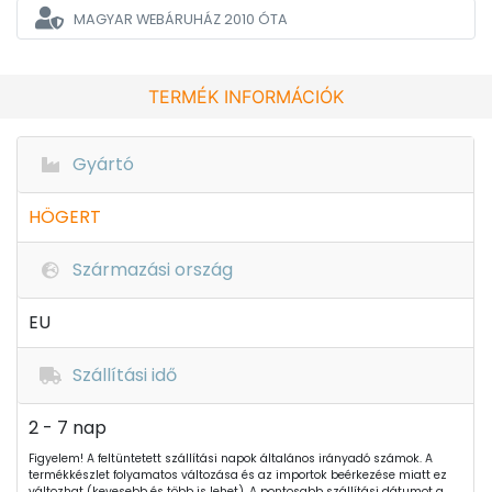
MAGYAR WEBÁRUHÁZ
2010 ÓTA
TERMÉK INFORMÁCIÓK
Gyártó
HÖGERT
Származási ország
EU
Szállítási idő
2 - 7 nap
Figyelem! A feltüntetett szállítási napok általános irányadó számok. A
termékkészlet folyamatos változása és az importok beérkezése miatt ez
változhat (kevesebb és több is lehet). A pontosabb szállítási dátumot a