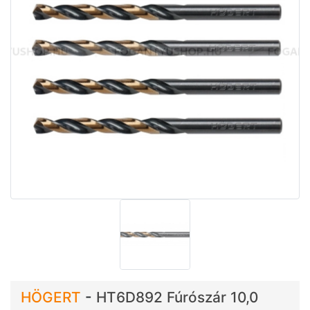
HÖGERT
-
HT6D892 Fúrószár 10,0