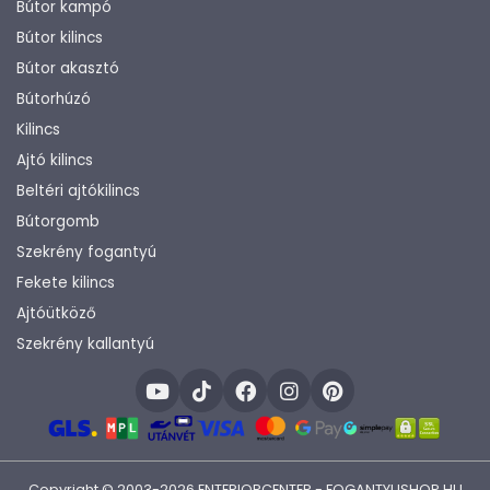
Bútor kampó
Bútor kilincs
Bútor akasztó
Bútorhúzó
Kilincs
Ajtó kilincs
Beltéri ajtókilincs
Bútorgomb
Szekrény fogantyú
Fekete kilincs
Ajtóütköző
Szekrény kallantyú
Copyright © 2003-2026 ENTERIORCENTER - FOGANTYUSHOP.HU