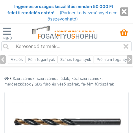
Ingyenes országos kiszállítás minden 50 000 Ft
feletti rendelés estén!
(Partner kedvezménnyel nem
összevonható)
A FOGANTYÚ SPECIALISTA 2010
F
OGANTYU
S
HOP
.
HU
ÓTA
MENÜ
Akciók
Fém fogantyúk
Színes fogantyúk
Prémium fogantyúk
/
Szerszámok, szerszámos ládák, kézi szerszámok,
mérőeszközök
/
SDS fúró és véső szárak, fa-fém fúrószárak