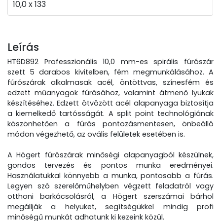
10,0 x 133
Leírás
HT6D892 Professzionális 10,0 mm-es spirális fúrószár
szett 5 darabos kivitelben, fém megmunkálásához. A
fúrószárak alkalmasak acél, öntöttvas, színesfém és
edzett műanyagok fúrásához, valamint átmenő lyukak
készítéséhez. Edzett ötvözött acél alapanyaga biztosítja
a kiemelkedő tartósságát. A split point technológiának
köszönhetően a fúrás pontozásmentesen, önbeálló
módon végezhető, az ovális felületek esetében is.
A Högert fúrószárak minőségi alapanyagból készülnek,
gondos tervezés és pontos munka eredményei.
Használatukkal könnyebb a munka, pontosabb a fúrás.
Legyen szó szerelőműhelyben végzett feladatról vagy
otthoni barkácsolásról, a Högert szerszámai bárhol
megállják a helyüket, segítségükkel mindig profi
minőségű munkát adhatunk ki kezeink közül.