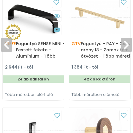
VIEFE
Fogantyú SENSE MINI -
GTV
Fogantyú - RAY - Csiszo
Festett fekete -
arany 18 - Zamak fém
Alumínium - Több
ötvözet - Több méretb
méretben gyártott
gyártott színes fém
2 644 Ft - tól
1 384 Ft - tól
színes fém
bútorfogantyú
bútorfogantyú
24 db Raktáron
42 db Raktáron
Több méretben elérhető
Több méretben elérhető