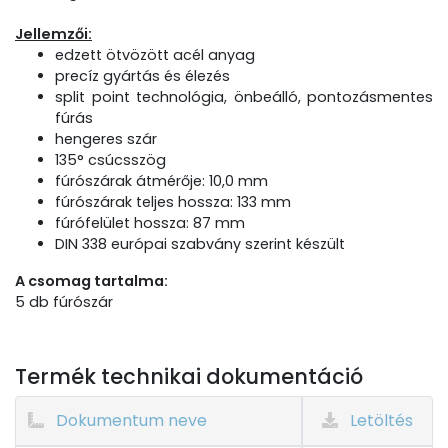
Jellemzői:
edzett ötvözött acél anyag
precíz gyártás és élezés
split point technológia, önbeálló, pontozásmentes
fúrás
hengeres szár
135° csúcsszög
fúrószárak átmérője: 10,0 mm
fúrószárak teljes hossza: 133 mm
fúrófelület hossza: 87 mm
DIN 338 európai szabvány szerint készült
A csomag tartalma:
5 db fúrószár
Termék technikai dokumentáció
Dokumentum neve
Letöltés