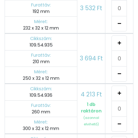
Furattáv:
3 532 Ft
192 mm
Méret:
232 x 32 x 12 mm
Cikkszám:
109.54.935
Furattáv:
3 694 Ft
210 mm
Méret:
250 x 32 x 12 mm
Cikkszám:
4 213 Ft
109.54.936
1 db
Furattáv:
raktáron
260 mm
(azonnal
Méret:
elvihető)
300 x 32 x 12 mm