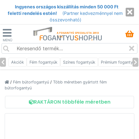
Ingyenes országos kiszállítás minden 50 000 Ft
feletti rendelés estén!
(Partner kedvezménnyel nem
összevonható)
A FOGANTYÚ SPECIALISTA 2010
F
OGANTYU
S
HOP
.
HU
ÓTA
MENÜ
Akciók
Fém fogantyúk
Színes fogantyúk
Prémium fogantyúk
/
Fém bútorfogantyú
/
Több méretben gyártott fém
bútorfogantyú
RAKTÁRON többféle méretben