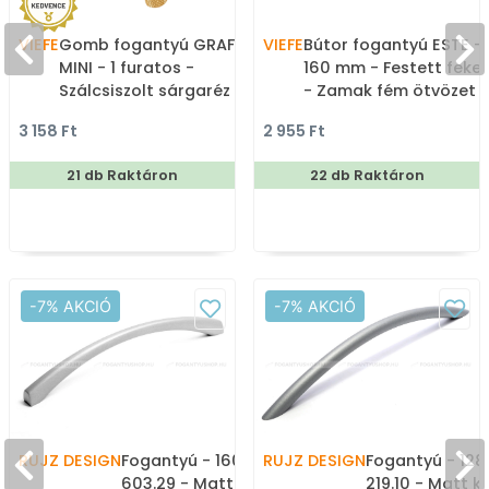
VIEFE
Gomb fogantyú GRAF
VIEFE
Bútor fogantyú ESTE -
MINI - 1 furatos -
160 mm - Festett feke
Szálcsiszolt sárgaréz II. -
- Zamak fém ötvözet -
Alumínium - Színes fém
Egy méretben gyártot
3 158 Ft
2 955 Ft
gombfogantyú,
színes fém
bútorgomb
bútorfogantyú
21 db Raktáron
22 db Raktáron
-7% AKCIÓ
-7% AKCIÓ
RUJZ DESIGN
Fogantyú - 160 mm -
RUJZ DESIGN
Fogantyú - 128
603.29 - Matt króm -
219.10 - Matt k