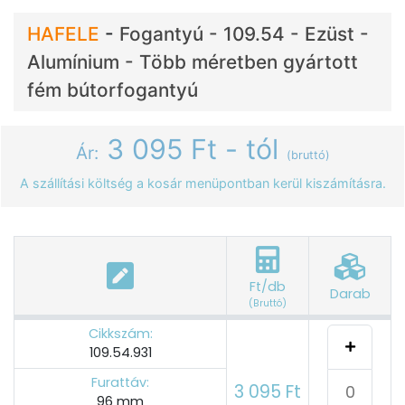
HAFELE
-
Fogantyú - 109.54 - Ezüst -
Alumínium - Több méretben gyártott
fém bútorfogantyú
3 095 Ft - tól
Ár:
(bruttó)
A szállítási költség a kosár menüpontban kerül kiszámításra.
Ft/db
Darab
(Bruttó)
Cikkszám:
109.54.931
Furattáv:
3 095 Ft
96 mm