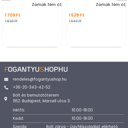
Zamak fém ötvözet - Egy
Zamak fém ötv
méretben gyártott fém
méretben gyár
1 709 Ft
1 528 Ft
bútorfogantyú
bútorfogantyú
1 838 Ft
1 643 Ft
F
OGANTYU
S
HOP
.
HU
rendeles@fogantyushop.hu
+36-20-343-42-52
Bolt és bemutatóterem
1162. Budapest, Marcell utca 3.
Hétfő:
10:00-18:00
Kedd:
10:00-18:00
Szerda:
Bolt zárva - Ügyfélszolgálat elérhető