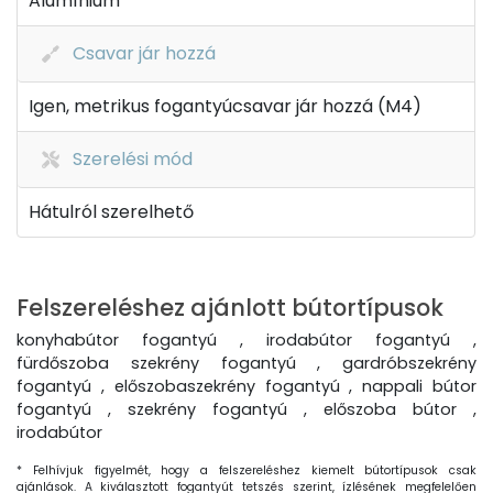
Alumínium
Csavar jár hozzá
Igen, metrikus fogantyúcsavar jár hozzá (M4)
Szerelési mód
Hátulról szerelhető
Felszereléshez ajánlott bútortípusok
konyhabútor fogantyú , irodabútor fogantyú ,
fürdőszoba szekrény fogantyú , gardróbszekrény
fogantyú , előszobaszekrény fogantyú , nappali bútor
fogantyú , szekrény fogantyú , előszoba bútor ,
irodabútor
* Felhívjuk figyelmét, hogy a felszereléshez kiemelt bútortípusok csak
ajánlások. A kiválasztott fogantyút tetszés szerint, ízlésének megfelelően