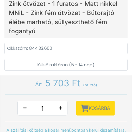
Zink ötvözet - 1 furatos - Matt nikkel
MNiL - Zink fém ötvözet - Bútorajtó
élébe marható, süllyeszthető fém
fogantyú
Cikkszám: 844.33.600
Külső raktáron (5 - 14 nap)
5 703 Ft
Ár:
(bruttó)
KOSÁRBA
A szállítási költség a kosár menüpontban kerül kiszámításra.