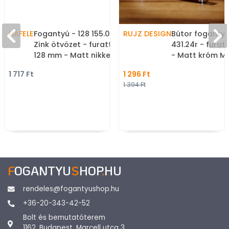
HAFELE
Fogantyú - 128 155.00
RUJZ DESIGN
Bútor fogantyú
Zink ötvözet - furattáv
431.24r - fura
128 mm - Matt nikkel
- Matt króm MC
MNiL - Zink fém ötvözet -
Zamak fém ötv
1 717 Ft
1 296 Ft
Egy méretben gyártott
méretben gyár
1 394 Ft
fém bútorfogantyú
bútorfogantyú
F
OGANTYU
S
HOP
.
HU
rendeles@fogantyushop.hu
+36-20-343-42-52
Bolt és bemutatóterem
1162. Budapest, Marcell utca 3.