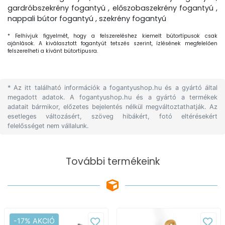
gardróbszekrény fogantyú , előszobaszekrény fogantyú ,
nappali bútor fogantyú , szekrény fogantyú
* Felhívjuk figyelmét, hogy a felszereléshez kiemelt bútortípusok csak
ajánlások. A kiválasztott fogantyút tetszés szerint, ízlésének megfelelően
felszerelheti a kívánt bútortípusra.
* Az itt található információk a fogantyushop.hu és a gyártó által
megadott adatok. A fogantyushop.hu és a gyártó a termékek
adatait bármikor, előzetes bejelentés nélkül megváltoztathatják. Az
esetleges változásért, szöveg hibákért, fotó eltérésekért
felelősséget nem vállalunk.
További termékeink
-17% AKCIÓ