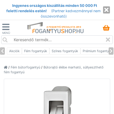
Ingyenes országos kiszállítás minden 50 000 Ft
feletti rendelés estén!
(Partner kedvezménnyel nem
összevonható)
A FOGANTYÚ SPECIALISTA 2010
F
OGANTYU
S
HOP
.
HU
ÓTA
MENÜ
Akciók
Fém fogantyúk
Színes fogantyúk
Prémium fogantyúk
/
Fém bútorfogantyú
/
Bútorajtó élébe marható, süllyeszthető
fém fogantyú