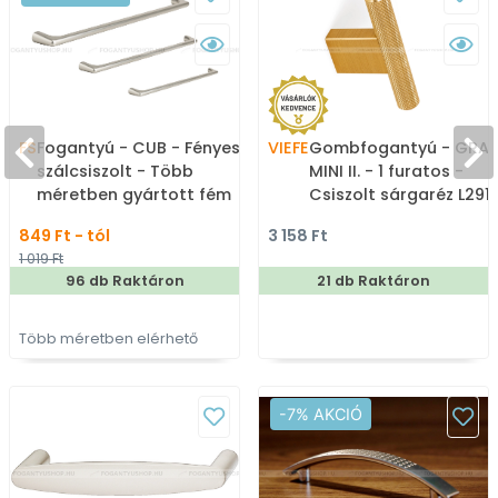
FS
Fogantyú - CUB - Fényes
VIEFE
Gombfogantyú - GRAF
szálcsiszolt - Több
MINI II. - 1 furatos -
méretben gyártott fém
Csiszolt sárgaréz L291 
bútorfogantyú
ABS műanyag - Színes
849 Ft - tól
3 158 Ft
fém gombfogantyú,
1 019 Ft
bútorgomb
96 db Raktáron
21 db Raktáron
Több méretben elérhető
-7% AKCIÓ