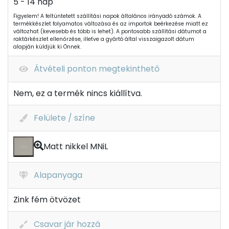
5 - 14 nap
Figyelem! A feltüntetett szállítási napok általános irányadó számok. A
termékkészlet folyamatos változása és az importok beérkezése miatt ez
változhat (kevesebb és több is lehet). A pontosabb szállítási dátumot a
raktárkészlet ellenőrzése, illetve a gyártó által visszaigazolt dátum
alapján küldjük ki Önnek.
Átvételi ponton megtekinthető
Nem, ez a termék nincs kiállítva.
Felülete / színe
Matt nikkel MNiL
Alapanyaga
Zink fém ötvözet
Csavar jár hozzá