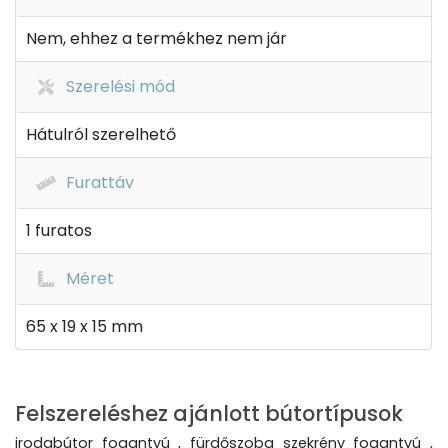
Nem, ehhez a termékhez nem jár
Szerelési mód
Hátulról szerelhető
Furattáv
1 furatos
Méret
65 x 19 x 15 mm
Felszereléshez ajánlott bútortípusok
irodabútor fogantyú , fürdőszoba szekrény fogantyú ,