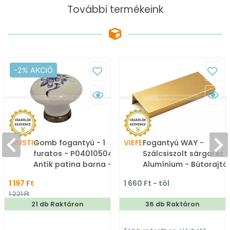
További termékeink
-2% AKCIÓ
GIUSTI
Gomb fogantyú - 1
VIEFE
Fogantyú WAY -
furatos - P04010504 -
Szálcsiszolt sárgaréz II
Antik patina barna -
Alumínium - Bútorajtó
Zamak fém ötvözet -
élére ültethető színes
1 197 Ft
1 660 Ft - tól
Porcelán - Porcelán,
fém fogantyú
1 221 Ft
porcelánnal kombinált
21 db Raktáron
36 db Raktáron
antikolt fém
gombfogantyú