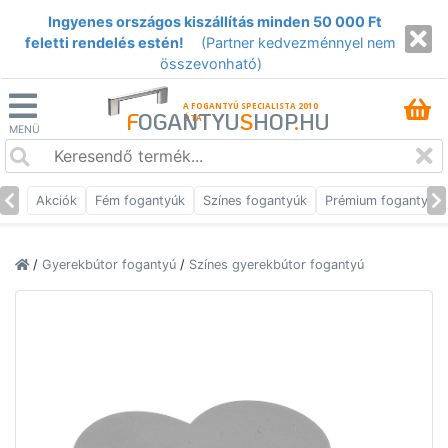
Ingyenes országos kiszállítás minden 50 000 Ft
feletti rendelés estén!
(Partner kedvezménnyel nem
összevonható)
A FOGANTYÚ SPECIALISTA 2010
F
OGANTYU
S
HOP
.
HU
ÓTA
MENÜ
Akciók
Fém fogantyúk
Színes fogantyúk
Prémium fogantyúk
/
Gyerekbútor fogantyú
/
Színes gyerekbútor fogantyú