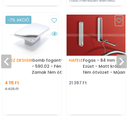
Több méretben elérhető
-7% AKCIÓ
RUJZ DESIGN
Gomb fogantyú - 16 mm
HAFELE
Fogas - 84 mm - 844
- 590.02 - Fényes króm -
Ezüst - Matt króm - Z
Zamak fém ötvözet -
fém ötvözet - Műany
Fém gombfogantyú,
Vállfa, sál- és nyakk
4 115 Ft
21 387 Ft
bútorgomb (szögletes,
tartó
4 425 Ft
kerek)