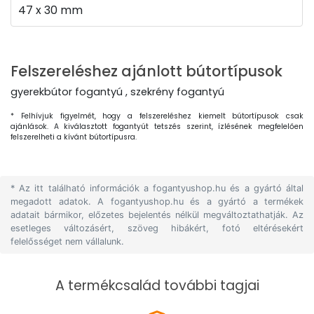
47 x 30 mm
Felszereléshez ajánlott bútortípusok
gyerekbútor fogantyú , szekrény fogantyú
* Felhívjuk figyelmét, hogy a felszereléshez kiemelt bútortípusok csak
ajánlások. A kiválasztott fogantyút tetszés szerint, ízlésének megfelelően
felszerelheti a kívánt bútortípusra.
* Az itt található információk a fogantyushop.hu és a gyártó által
megadott adatok. A fogantyushop.hu és a gyártó a termékek
adatait bármikor, előzetes bejelentés nélkül megváltoztathatják. Az
esetleges változásért, szöveg hibákért, fotó eltérésekért
felelősséget nem vállalunk.
A termékcsalád további tagjai