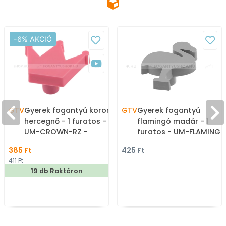
-6% AKCIÓ
GTV
Gyerek fogantyú korona,
GTV
Gyerek fogantyú
hercegnő - 1 furatos -
flamingó madár - 1
UM-CROWN-RZ -
furatos - UM-FLAMING-
Rózsaszín - Gumi -
SZ - Szürke - Gumi -
385 Ft
425 Ft
Színes gyerekbútor
Színes gyerekbútor
411 Ft
fogantyú
fogantyú
19 db Raktáron