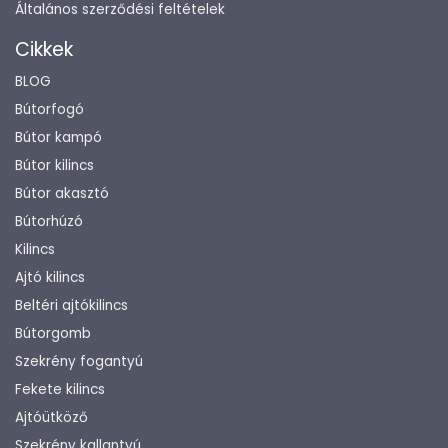
Általános szerződési feltételek
Cikkek
BLOG
Bútorfogó
Bútor kampó
Bútor kilincs
Bútor akasztó
Bútorhúzó
Kilincs
Ajtó kilincs
Beltéri ajtókilincs
Bútorgomb
Szekrény fogantyú
Fekete kilincs
Ajtóütköző
Szekrény kallantyú