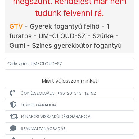
megszűnt. Rendelést már nem
tudunk felvenni rá.
GTV
-
Gyerek fogantyú felhő - 1
furatos - UM-CLOUD-SZ - Szürke -
Gumi - Színes gyerekbútor fogantyú
Cikkszám: UM-CLOUD-SZ
Miért válasszon minket
ÜGYFÉLSZOLGÁLAT +36-20-343-42-52
TERMÉK GARANCIA
14 NAPOS VISSZAKÜLDÉSI GARANCIA
SZAKMAI TANÁCSADÁS