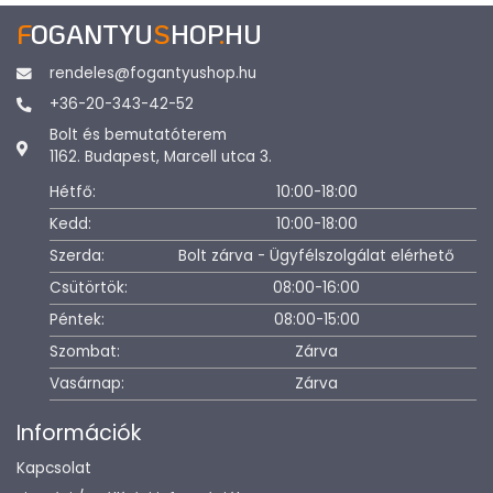
F
OGANTYU
S
HOP
.
HU
rendeles@fogantyushop.hu
+36-20-343-42-52
Bolt és bemutatóterem
1162. Budapest, Marcell utca 3.
Hétfő:
10:00-18:00
Kedd:
10:00-18:00
Szerda:
Bolt zárva - Ügyfélszolgálat elérhető
Csütörtök:
08:00-16:00
Péntek:
08:00-15:00
Szombat:
Zárva
Vasárnap:
Zárva
Információk
Kapcsolat