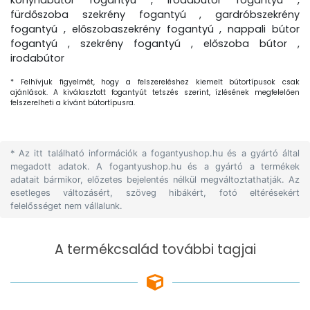
konyhabútor fogantyú , irodabútor fogantyú ,
fürdőszoba szekrény fogantyú , gardróbszekrény
fogantyú , előszobaszekrény fogantyú , nappali bútor
fogantyú , szekrény fogantyú , előszoba bútor ,
irodabútor
* Felhívjuk figyelmét, hogy a felszereléshez kiemelt bútortípusok csak
ajánlások. A kiválasztott fogantyút tetszés szerint, ízlésének megfelelően
felszerelheti a kívánt bútortípusra.
* Az itt található információk a fogantyushop.hu és a gyártó által
megadott adatok. A fogantyushop.hu és a gyártó a termékek
adatait bármikor, előzetes bejelentés nélkül megváltoztathatják. Az
esetleges változásért, szöveg hibákért, fotó eltérésekért
felelősséget nem vállalunk.
A termékcsalád további tagjai