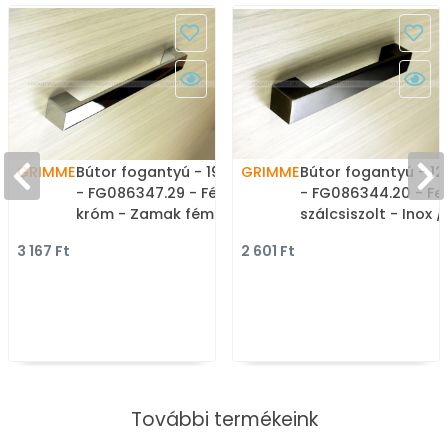
GRIMME
Bútor fogantyú - 192 mm
GRIMME
Bútor fogantyú - 1
- FG086347.29 - Fényes
- FG086344.20 - Fe
króm - Zamak fém
szálcsiszolt - Inox /
ötvözet - Egy méretben
Rozsdamentes acél 
3 167 Ft
2 601 Ft
gyártott fém
méretben gyártott
bútorfogantyú
színes fém
bútorfogantyú
További termékeink