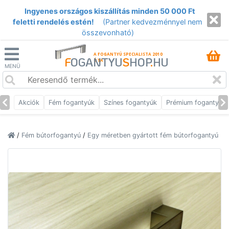
Ingyenes országos kiszállítás minden 50 000 Ft
feletti rendelés estén!
(Partner kedvezménnyel nem
összevonható)
A FOGANTYÚ SPECIALISTA 2010
F
OGANTYU
S
HOP
.
HU
ÓTA
MENÜ
Akciók
Fém fogantyúk
Színes fogantyúk
Prémium fogantyúk
/
Fém bútorfogantyú
/
Egy méretben gyártott fém bútorfogantyú