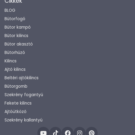
Cikkek
BLOG
Bútorfogó
Bútor kampó
Bútor kilincs
Bútor akasztó
Bútorhúzó
Kilincs
Ajtó kilincs
Beltéri ajtókilincs
Bútorgomb
Szekrény fogantyú
Fekete kilincs
Ajtóütköző
Szekrény kallantyú