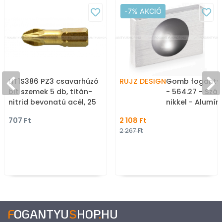
-7% AKCIÓ
HT1S386 PZ3 csavarhúzó
RUJZ DESIGN
Gomb foganty
bit szemek 5 db, titán-
- 564.27 - Szál
nitrid bevonatú acél, 25
nikkel - Alumí
mm
gombfogantyú
707 Ft
2 108 Ft
bútorgomb (sz
2 267 Ft
kerek)
F
OGANTYU
S
HOP
.
HU