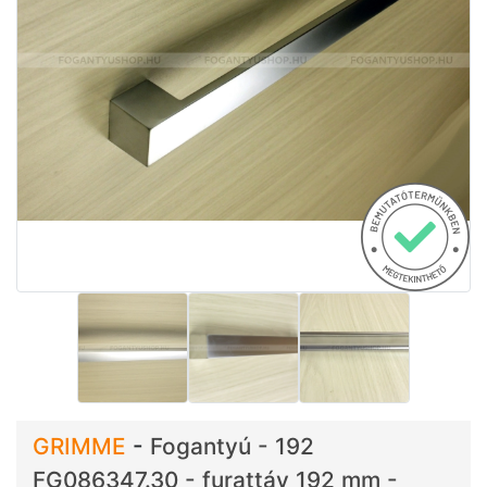
GRIMME
-
Fogantyú - 192
FG086347.30 - furattáv 192 mm -