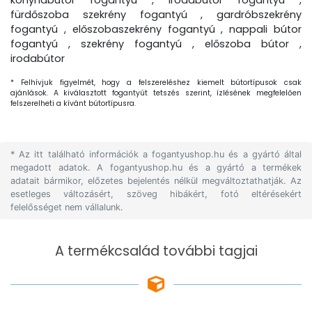
konyhabútor fogantyú , irodabútor fogantyú ,
fürdőszoba szekrény fogantyú , gardróbszekrény
fogantyú , előszobaszekrény fogantyú , nappali bútor
fogantyú , szekrény fogantyú , előszoba bútor ,
irodabútor
* Felhívjuk figyelmét, hogy a felszereléshez kiemelt bútortípusok csak
ajánlások. A kiválasztott fogantyút tetszés szerint, ízlésének megfelelően
felszerelheti a kívánt bútortípusra.
* Az itt található információk a fogantyushop.hu és a gyártó által
megadott adatok. A fogantyushop.hu és a gyártó a termékek
adatait bármikor, előzetes bejelentés nélkül megváltoztathatják. Az
esetleges változásért, szöveg hibákért, fotó eltérésekért
felelősséget nem vállalunk.
A termékcsalád további tagjai