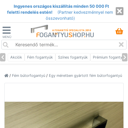
Ingyenes országos kiszállítás minden 50 000 Ft
feletti rendelés estén!
(Partner kedvezménnyel nem
összevonható)
A FOGANTYÚ SPECIALISTA 2010
F
OGANTYU
S
HOP
.
HU
ÓTA
MENÜ
Akciók
Fém fogantyúk
Színes fogantyúk
Prémium fogantyúk
/
Fém bútorfogantyú
/
Egy méretben gyártott fém bútorfogantyú