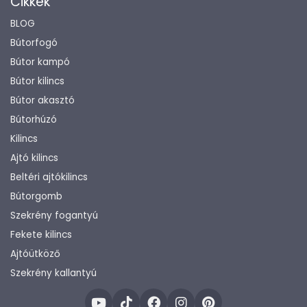
Cikkek
BLOG
Bútorfogó
Bútor kampó
Bútor kilincs
Bútor akasztó
Bútorhúzó
Kilincs
Ajtó kilincs
Beltéri ajtókilincs
Bútorgomb
Szekrény fogantyú
Fekete kilincs
Ajtóütköző
Szekrény kallantyú