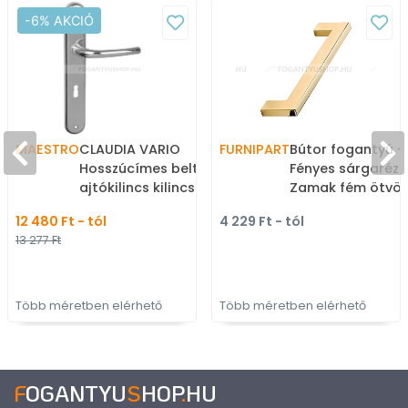
-6% AKCIÓ
MAESTRO
CLAUDIA VARIO
FURNIPART
Bútor fogantyú - 
Hosszúcímes beltéri
Fényes sárgaréz 
ajtókilincs kilincs-zár
Zamak fém ötvöz
táv.: (Lővér zárhoz) -
Több méretben g
12 480 Ft - tól
4 229 Ft - tól
Krómozott - Zamak fém
színes fém
13 277 Ft
ötvözet - Modern
bútorfogantyú
hosszúcímes kilincs
Több méretben elérhető
Több méretben elérhető
F
OGANTYU
S
HOP
.
HU