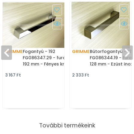
GRIMME
Fogantyú - 192
GRIMME
Bútorfogantyú - 12
FG086347.29 - furattáv
FG086344.19 - fura
192 mm - Fényes króm Cr
128 mm - Ezüst inox
- Zamak fém ötvözet -
(szálcsiszolt) SNiL -
3 167 Ft
2 333 Ft
Egy méretben gyártott
Márvány - Egy mér
fém bútorfogantyú
gyártott fém
bútorfogantyú
További termékeink