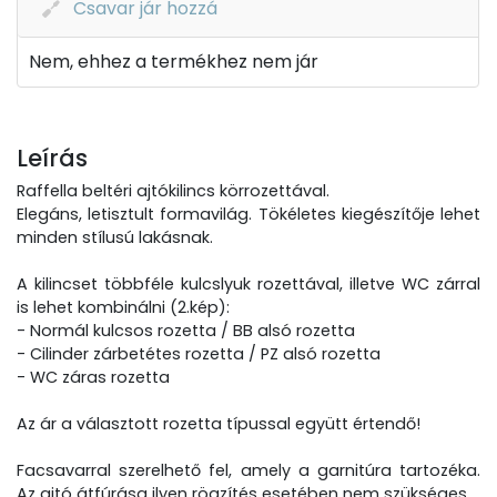
Csavar jár hozzá
Nem, ehhez a termékhez nem jár
Leírás
Raffella beltéri ajtókilincs körrozettával.
Elegáns, letisztult formavilág. Tökéletes kiegészítője lehet
minden stílusú lakásnak.
A kilincset többféle kulcslyuk rozettával, illetve WC zárral
is lehet kombinálni (2.kép):
- Normál kulcsos rozetta / BB alsó rozetta
- Cilinder zárbetétes rozetta / PZ alsó rozetta
- WC záras rozetta
Az ár a választott rozetta típussal együtt értendő!
Facsavarral szerelhető fel, amely a garnitúra tartozéka.
Az ajtó átfúrása ilyen rögzítés esetében nem szükséges.