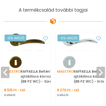
A termékcsalád további tagjai
-6% AKCIÓ
-6% AKCIÓ
MAESTRO
RAFFAELLA Beltéri
MAESTRO
RAFFAELLA Beltéri
ajtókilincs körrozettával
ajtókilincs körroz
(BB PZ WC) - Súrolt
(BB PZ WC) - Kró
bronz - Zamak fém
- Zamak fém ötvö
8 515 Ft - tól
9 270 Ft - tól
ötvözet - Klasszikus
Modern rozettás ki
9 058 Ft
9 862 Ft
rozettás kilincs