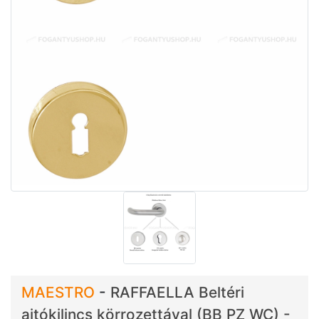
MAESTRO
-
RAFFAELLA Beltéri
ajtókilincs körrozettával (BB PZ WC) -