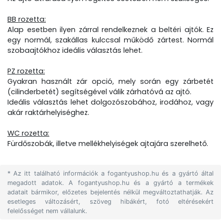
BB rozetta:
Alap esetben ilyen zárral rendelkeznek a beltéri ajtók. Ez
egy normál, szakállas kulccsal működő zártest. Normál
szobaajtókhoz ideális választás lehet.
PZ rozetta:
Gyakran használt zár opció, mely során egy zárbetét
(cilinderbetét) segítségével válik zárhatóvá az ajtó.
Ideális választás lehet dolgozószobához, irodához, vagy
akár raktárhelyiséghez.
WC rozetta:
Fürdőszobák, illetve mellékhelyiségek ajtajára szerelhető.
* Az itt található információk a fogantyushop.hu és a gyártó által
megadott adatok. A fogantyushop.hu és a gyártó a termékek
adatait bármikor, előzetes bejelentés nélkül megváltoztathatják. Az
esetleges változásért, szöveg hibákért, fotó eltérésekért
felelősséget nem vállalunk.