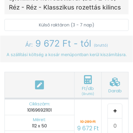
Réz - Réz - Klasszikus rozettás kilincs
Külső raktáron (3 - 7 nap)
9 672 Ft - tól
Ár:
(bruttó)
A szállítási költség a kosár menüpontban kerül kiszámításra.
Ft/db
Darab
(Bruttó)
Cikkszám:
101696921101
Méret:
10 289 Ft
112 x 50
9 672 Ft