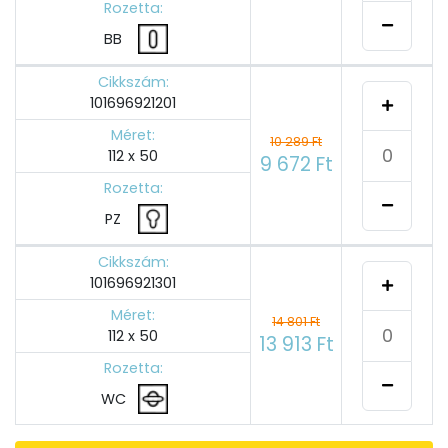
Rozetta:
BB
Cikkszám:
101696921201
Méret:
10 289 Ft
112 x 50
9 672 Ft
Rozetta:
PZ
Cikkszám:
101696921301
Méret:
14 801 Ft
112 x 50
13 913 Ft
Rozetta:
WC