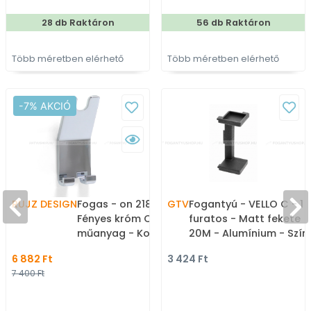
bútorfogantyú
28 db Raktáron
56 db Raktáron
Több méretben elérhető
Több méretben elérhető
-7% AKCIÓ
RUJZ DESIGN
Fogas - on 2187C -
GTV
Fogantyú - VELLO C - 1
Fényes króm Cr - ABS
furatos - Matt fekete
műanyag - Kombinált,
20M - Alumínium - Szín
kalaptartós fogas
alumínium darabolhat
6 882 Ft
3 424 Ft
GOLA profil (arany,
7 400 Ft
fekete, fehér)