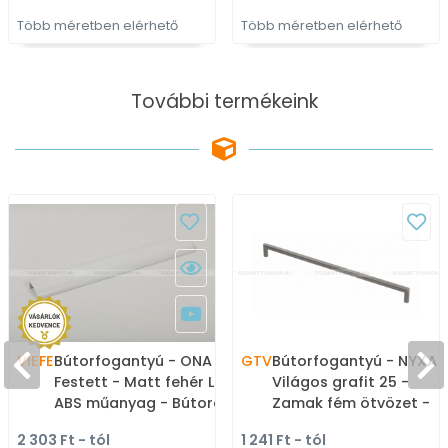
Több méretben elérhető
Több méretben elérhető
További termékeink
VIEFE
Bútorfogantyú - ONA 19 7
GTV
Bútorfogantyú - NYXA 
Festett - Matt fehér LM1 -
Világos grafit 25 -
ABS műanyag - Bútorajtó
Zamak fém ötvözet -
élére ültethető színes
Több méretben gyárto
2 303 Ft - tól
1 241 Ft - tól
fém fogantyú
színes fém