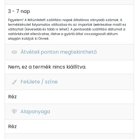
3 - 7 nap
Figyelem! A feltüntetett szállítási napok általános irányadó számok. A
termékkészlet folyamatos változása és az importok beérkezése miatt ez
változhat (kevesebb és több is lehet). A pontosabb szállítási dátumot a
raktárkészlet ellenőrzése, illetve a gyártó által visszaigazolt dátum
alapján küldjük ki Önnek.
Átvételi ponton megtekinthető
Nem, ez a termék nincs kiállítva.
Felülete / színe
Réz
Alapanyaga
Réz