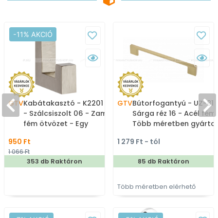
-11% AKCIÓ
GTV
Kabátakasztó - K2201 16
GTV
Bútorfogantyú - UZ-819
- Szálcsiszolt 06 - Zamak
Sárga réz 16 - Acél fém 
fém ötvözet - Egy
Több méretben gyárto
akasztós fogas
színes fém
950 Ft
1 279 Ft - tól
bútorfogantyú
1 066 Ft
353 db Raktáron
85 db Raktáron
Több méretben elérhető