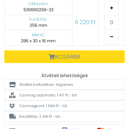
Cikkszám:
530660256-23
Furattáv:
6 220 Ft
256 mm
Méret:
296 x 30 x 16 mm
KOSÁRBA
Átvételi lehetőségek
Átvétel boltunkban: ingyenes
Csomag automata: 1 417 Ft - tól
Csomagpont: 1 684 Ft - tól
Kiszállítás: 2 106 Ft - tól