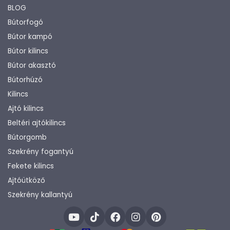
BLOG
Bútorfogó
Bútor kampó
Bútor kilincs
Bútor akasztó
Bútorhúzó
Kilincs
Ajtó kilincs
Beltéri ajtókilincs
Bútorgomb
Szekrény fogantyú
Fekete kilincs
Ajtóütköző
Szekrény kallantyú