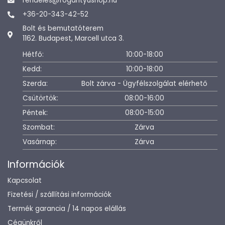
rendeles@fogantyushop.hu
+36-20-343-42-52
Bolt és bemutatóterem
1162. Budapest, Marcell utca 3.
Hétfő:
10:00-18:00
Kedd:
10:00-18:00
Szerda:
Bolt zárva - Ügyfélszolgálat elérhető
Csütörtök:
08:00-16:00
Péntek:
08:00-15:00
Szombat:
Zárva
Vasárnap:
Zárva
Információk
Kapcsolat
Fizetési / szállítási információk
Termék garancia / 14 napos elállás
Cégünkről