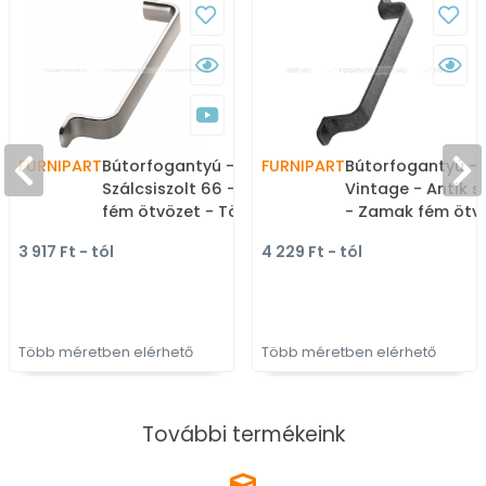
FURNIPART
Bútorfogantyú - RIO -
FURNIPART
Bútorfogantyú - 
Szálcsiszolt 66 - Zamak
Vintage - Antik s
fém ötvözet - Több
- Zamak fém ötvö
méretben gyártott fém
Klasszikus, vintag
3 917 Ft - tól
4 229 Ft - tól
bútorfogantyú
fém bútorfogant
Több méretben elérhető
Több méretben elérhető
További termékeink