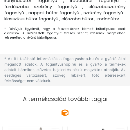
konyhabútor fogantyú , irodabútor fogantyú ,
fürdőszoba szekrény fogantyú , előszobaszekrény
fogantyú , nappali bútor fogantyú , szekrény fogantyú ,
klasszikus bútor fogantyú , előszoba bútor , irodabútor
* Felhívjuk figyelmét, hogy a felszereléshez kiemelt bútortípusok csak
ajánlások. A kiválasztott fogantyút tetszés szerint, ízlésének megfelelően
felszerelheti a kívánt bútortípusra.
* Az itt található információk a fogantyushop.hu és a gyártó által
megadott adatok. A fogantyushop.hu és a gyártó a termékek
adatait bármikor, előzetes bejelentés nélkül megváltoztathatják. Az
esetleges változásért, szöveg hibákért, fotó eltérésekért
felelősséget nem vállalunk.
A termékcsalád további tagjai