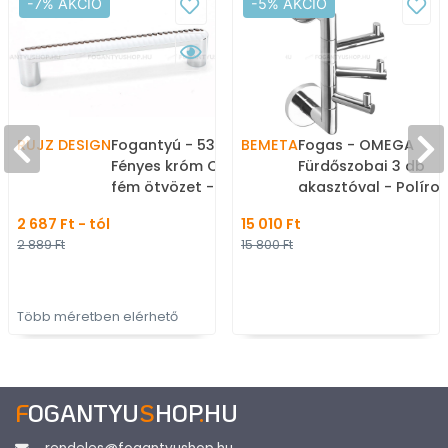
-7% AKCIÓ
-5% AKCIÓ
RUJZ DESIGN
Fogantyú - 536.16 -
BEMETA
Fogas - OMEGA
Fényes króm Cr - Zamak
Fürdőszobai 3 db
fém ötvözet - Több
akasztóval - Políroz
méretben gyártott fém
Rozsdamentes acél 
2 687 Ft - tól
15 010 Ft
bútorfogantyú
Fürdőszobai fali fo
2 889 Ft
15 800 Ft
Több méretben elérhető
F
OGANTYU
S
HOP
.
HU