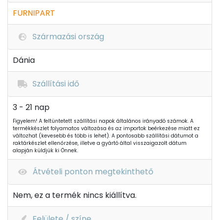
FURNIPART
Származási ország
Dánia
Szállítási idő
3 - 21 nap
Figyelem! A feltüntetett szállítási napok általános irányadó számok. A
termékkészlet folyamatos változása és az importok beérkezése miatt ez
változhat (kevesebb és több is lehet). A pontosabb szállítási dátumot a
raktárkészlet ellenőrzése, illetve a gyártó által visszaigazolt dátum
alapján küldjük ki Önnek.
Átvételi ponton megtekinthető
Nem, ez a termék nincs kiállítva.
Felülete / színe