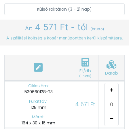
Külső raktáron (3 - 21 nap)
4 571 Ft - tól
Ár:
(bruttó)
A szállítási költség a kosár menüpontban kerül kiszámításra.
Ft/db
Darab
(Bruttó)
Cikkszám:
530660128-23
Furattáv:
4 571 Ft
128 mm
Méret:
164 x 30 x 16 mm