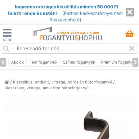
Ingyenes országos kiszállítás minden 50 000 Ft
feletti rendelés estén!
(Partner kedvezménnyel nem
összevonható)
A FOGANTYÚ SPECIALISTA 2010
F
OGANTYU
S
HOP
.
HU
ÓTA
MENÜ
Akciók
Fém fogantyúk
Színes fogantyúk
Prémium fogantyúk
/
Klasszikus, antikolt, vintage, porcelán bútorfogantyú
/
Klasszikus, vintage, antik fém bútorfogantyú