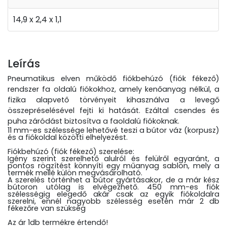
14,9 x 2,4 x 1,1
Leírás
Pneumatikus elven működő fiókbehúzó (fiók fékező)
rendszer fa oldalú fiókokhoz, amely kenőanyag nélkül, a
fizika alapvető törvényeit kihasználva a levegő
összepréselésével fejti ki hatását. Ezáltal csendes és
puha záródást biztosítva a faoldalú fiókoknak.
11 mm-es szélessége lehetővé teszi a bútor váz (korpusz)
és a fiókoldal közötti elhelyezést.
Fiókbehúzó (fiók fékező) szerelése:
Igény szerint szerelhető alulról és felülről egyaránt, a
pontos rögzítést könnyíti egy műanyag sablon, mely a
termék mellé külön megvásárolható.
A szerelés történhet a bútor gyártásakor, de a már kész
bútoron utólag is elvégezhető. 450 mm-es fiók
szélességig elegedő akár csak az egyik fiókoldalra
szerelni, ennél nagyobb szélesség esetén már 2 db
fékezőre van szükség
Az ár 1db termékre értendő!