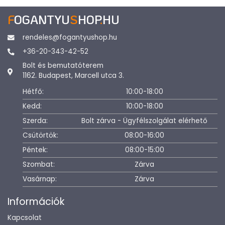
F
OGANTYU
S
HOP
.
HU
rendeles@fogantyushop.hu
+36-20-343-42-52
Bolt és bemutatóterem
1162. Budapest, Marcell utca 3.
Hétfő:
10:00-18:00
Kedd:
10:00-18:00
Szerda:
Bolt zárva - Ügyfélszolgálat elérhető
Csütörtök:
08:00-16:00
Péntek:
08:00-15:00
Szombat:
Zárva
Vasárnap:
Zárva
Információk
Kapcsolat