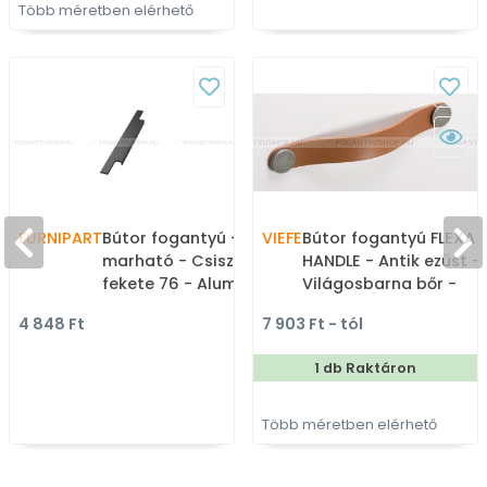
Több méretben elérhető
FURNIPART
Bútor fogantyú - TRIM
VIEFE
Bútor fogantyú FLEXA
marható - Csiszolt matt
HANDLE - Antik ezüst -
fekete 76 - Alumínium -
Világosbarna bőr -
Bútorajtó élébe marható,
Zamak fém ötvözet - B
4 848 Ft
7 903 Ft - tól
süllyeszthető színes fém
- Bőrrel kombinált fém
fogantyú
bútorfogantyú
1 db Raktáron
Több méretben elérhető