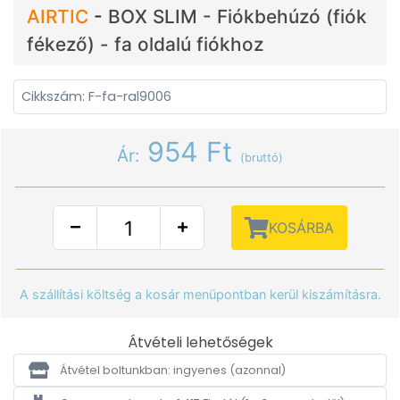
AIRTIC
-
BOX SLIM - Fiókbehúzó (fiók
fékező) - fa oldalú fiókhoz
Cikkszám: F-fa-ral9006
954 Ft
Ár:
(bruttó)
KOSÁRBA
A szállítási költség a kosár menüpontban kerül kiszámításra.
Átvételi lehetőségek
Átvétel boltunkban: ingyenes
(azonnal)