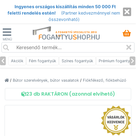
Ingyenes országos kiszállítás minden 50 000 Ft
feletti rendelés estén!
(Partner kedvezménnyel nem
összevonható)
A FOGANTYÚ SPECIALISTA 2010
F
OGANTYU
S
HOP
.
HU
ÓTA
MENÜ
Akciók
Fém fogantyúk
Színes fogantyúk
Prémium fogantyúk
/
Bútor szerelvények, bútor vasalatok
/
Fiókfékező, fiókbehúzó
23 db RAKTÁRON (azonnal elvihető)