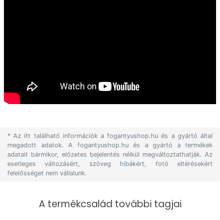
* Az itt található információk a fogantyushop.hu és a gyártó által
megadott adatok. A fogantyushop.hu és a gyártó a termékek
adatait bármikor, előzetes bejelentés nélkül megváltoztathatják. Az
esetleges változásért, szöveg hibákért, fotó eltérésekért
felelősséget nem vállalunk.
A termékcsalád további tagjai