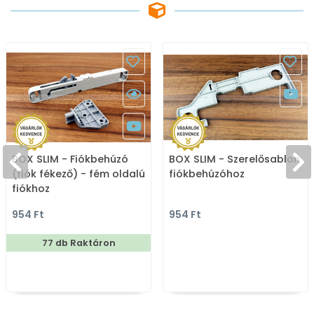
BOX SLIM - Fiókbehúzó
BOX SLIM - Szerelősablon
(fiók fékező) - fém oldalú
fiókbehúzóhoz
fiókhoz
954 Ft
954 Ft
77 db Raktáron