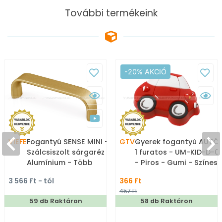
További termékeink
-20% AKCIÓ
VIEFE
Fogantyú SENSE MINI -
GTV
Gyerek fogantyú AUTÓ 
Szálcsiszolt sárgaréz II. -
1 furatos - UM-KID-D-0
Alumínium - Több
- Piros - Gumi - Színes
méretben gyártott
gyerekbútor fogantyú
3 566 Ft - tól
366 Ft
színes fém
457 Ft
bútorfogantyú
59 db Raktáron
58 db Raktáron