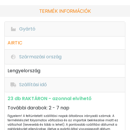
TERMÉK INFORMÁCIÓK
Gyártó
AIRTIC
Származási ország
Lengyelország
Szállítási idő
23 db RAKTÁRON - azonnal elvihető
További darabok: 2 - 7 nap
Figyelem! A feltüntetett szállítási napok általános irányadó számok. A
termékkészlet folyamatos változása és az importok beérkezése miatt ez
változhat (kevesebb és több is lehet). A pontosabb szállítási dátumot a
raktárkészlet ellenőrzése, illetve a gyártó által visszaigazolt dátum