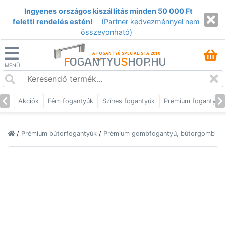
Ingyenes országos kiszállítás minden 50 000 Ft
feletti rendelés estén!
(Partner kedvezménnyel nem
összevonható)
A FOGANTYÚ SPECIALISTA 2010
F
OGANTYU
S
HOP
.
HU
ÓTA
MENÜ
Akciók
Fém fogantyúk
Színes fogantyúk
Prémium fogantyúk
/
Prémium bútorfogantyúk
/
Prémium gombfogantyú, bútorgomb