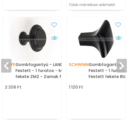
Több méretben elérhető
VIEFE
Gombfogantyú - LAND
SCHWINN
Gombfogantyú - 2
Festett - 1 furatos - Matt
Festett - 1 furatos
fekete ZM2 - Zamak fém
Festett fekete Bla
ötvözet - Színes fém
Zamak fém ötvöze
2 206 Ft
1 120 Ft
gombfogantyú,
Színes fém
bútorgomb
gombfogantyú,
bútorgomb