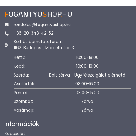
F
OGANTYU
S
HOP
.
HU
rendeles@fogantyushop.hu
+36-20-343-42-52
Bolt és bemutatóterem
1162. Budapest, Marcell utca 3.
Hétfő:
10:00-18:00
Kedd:
10:00-18:00
Szerda:
Bolt zárva - Ügyfélszolgálat elérhető
Csütörtök:
08:00-16:00
Péntek:
08:00-15:00
Szombat:
Zárva
Vasárnap:
Zárva
Információk
Kapcsolat