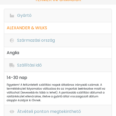
Gyártó
ALEXANDER & WILKS
Származási ország
Anglia
Szállítási idő
14-30 nap
Figyelem! A feltüntetett szállítási napok általános irányadó számok. A
termékkészlet folyamatos változása és az importok beérkezése miatt ez
változhat (kevesebb és több is lehet). A pontosabb szállítási dátumot a
raktárkészlet ellenőrzése, illetve a gyártó által visszaigazolt dátum
alapján küldjük ki Önnek.
Átvételi ponton megtekinthető