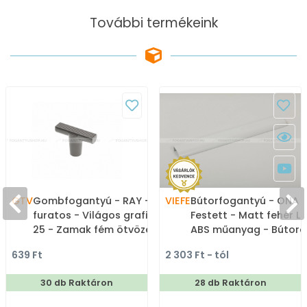
További termékeink
GTV
Gombfogantyú - RAY - 1
VIEFE
Bútorfogantyú - ONA 1
furatos - Világos grafit
Festett - Matt fehér LM
25 - Zamak fém ötvözet
ABS műanyag - Bútora
- Színes fém
élére ültethető színes
639 Ft
2 303 Ft - tól
gombfogantyú,
fém fogantyú
bútorgomb
30 db Raktáron
28 db Raktáron