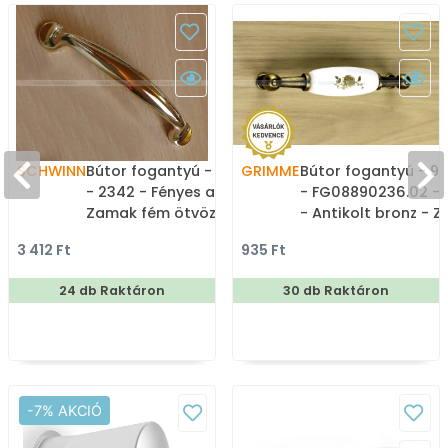
SCHWINN
Bútor fogantyú - 96 mm
GRIMME
Bútor fogantyú - 
- 2342 - Fényes arany -
- FG08890236.02 - 
Zamak fém ötvözet - Egy
- Antikolt bronz - 
méretben gyártott
fém ötvözet - Porce
3 412 Ft
935 Ft
színes fém
Porcelánnal kombin
bútorfogantyú
antikolt fém
24 db Raktáron
30 db Raktáron
bútorfogantyú
-7% AKCIÓ