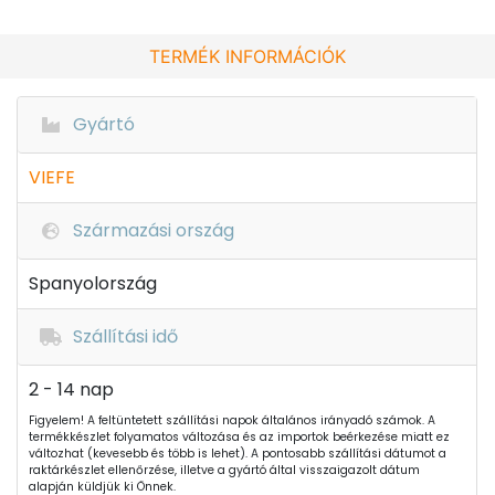
TERMÉK INFORMÁCIÓK
Gyártó
VIEFE
Származási ország
Spanyolország
Szállítási idő
2 - 14 nap
Figyelem! A feltüntetett szállítási napok általános irányadó számok. A
termékkészlet folyamatos változása és az importok beérkezése miatt ez
változhat (kevesebb és több is lehet). A pontosabb szállítási dátumot a
raktárkészlet ellenőrzése, illetve a gyártó által visszaigazolt dátum
alapján küldjük ki Önnek.