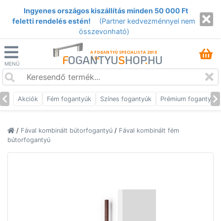
Ingyenes országos kiszállítás minden 50 000 Ft
feletti rendelés estén!
(Partner kedvezménnyel nem
összevonható)
A FOGANTYÚ SPECIALISTA 2010
F
OGANTYU
S
HOP
.
HU
ÓTA
MENÜ
Akciók
Fém fogantyúk
Színes fogantyúk
Prémium fogantyúk
/
Fával kombinált bútorfogantyú
/
Fával kombinált fém
bútorfogantyú