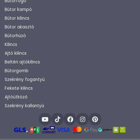
Bútorfogó
Bútor kampó
Bútor kilincs
Bútor akasztó
Bútorhúzó
Kilincs
Ajtó kilincs
Beltéri ajtókilincs
Bútorgomb
Szekrény fogantyú
Fekete kilincs
Ajtóütköző
Szekrény kallantyú