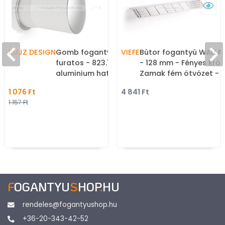
RUJZ DESIGN
Gomb fogantyú - 1
VIEFE
Bútor fogantyú WALLA
furatos - 823.18 - Festett
- 128 mm - Fényes kró
aluminium hatás -
Zamak fém ötvözet - 
Alumínium - Fém
méretben gyártott fé
1 076 Ft
4 841 Ft
gombfogantyú,
bútorfogantyú
1 157 Ft
bútorgomb (szögletes,
kerek)
F
OGANTYU
S
HOP
.
HU
rendeles@fogantyushop.hu
+36-20-343-42-52