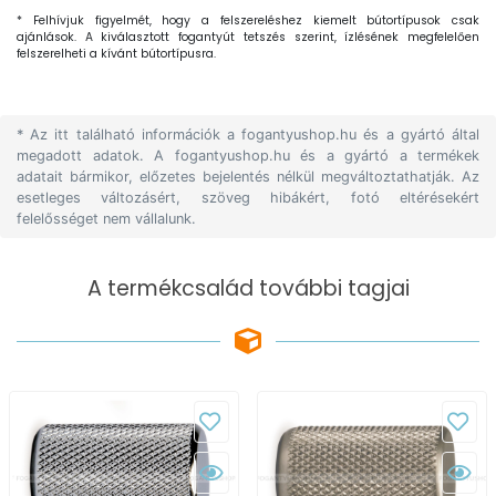
* Felhívjuk figyelmét, hogy a felszereléshez kiemelt bútortípusok csak
ajánlások. A kiválasztott fogantyút tetszés szerint, ízlésének megfelelően
felszerelheti a kívánt bútortípusra.
* Az itt található információk a fogantyushop.hu és a gyártó által
megadott adatok. A fogantyushop.hu és a gyártó a termékek
adatait bármikor, előzetes bejelentés nélkül megváltoztathatják. Az
esetleges változásért, szöveg hibákért, fotó eltérésekért
felelősséget nem vállalunk.
A termékcsalád további tagjai