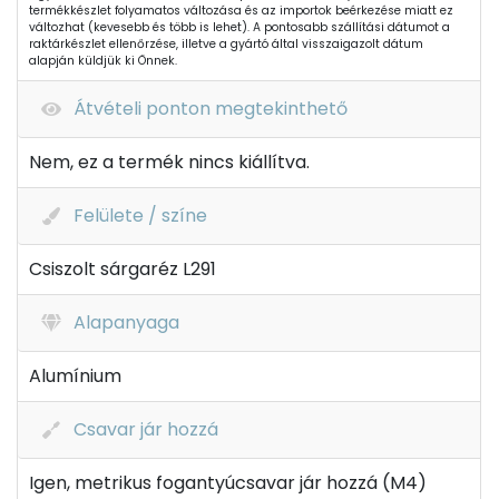
termékkészlet folyamatos változása és az importok beérkezése miatt ez
változhat (kevesebb és több is lehet). A pontosabb szállítási dátumot a
raktárkészlet ellenőrzése, illetve a gyártó által visszaigazolt dátum
alapján küldjük ki Önnek.
Átvételi ponton megtekinthető
Nem, ez a termék nincs kiállítva.
Felülete / színe
Csiszolt sárgaréz L291
Alapanyaga
Alumínium
Csavar jár hozzá
Igen, metrikus fogantyúcsavar jár hozzá (M4)