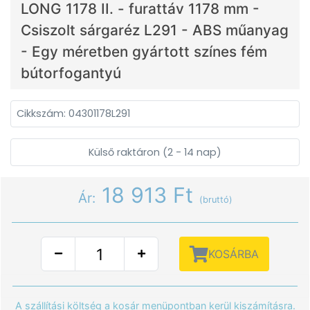
LONG 1178 II. - furattáv 1178 mm -
Csiszolt sárgaréz L291 - ABS műanyag
- Egy méretben gyártott színes fém
bútorfogantyú
Cikkszám: 04301178L291
Külső raktáron (2 - 14 nap)
18 913 Ft
Ár:
(bruttó)
KOSÁRBA
A szállítási költség a kosár menüpontban kerül kiszámításra.