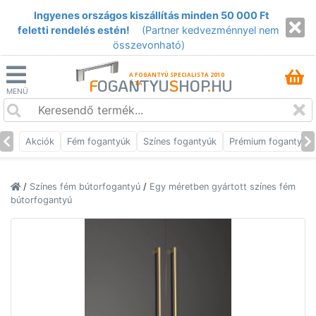
Ingyenes országos kiszállítás minden 50 000 Ft
feletti rendelés estén!
(Partner kedvezménnyel nem
összevonható)
A FOGANTYÚ SPECIALISTA 2010
F
OGANTYU
S
HOP
.
HU
ÓTA
MENÜ
Akciók
Fém fogantyúk
Színes fogantyúk
Prémium fogantyúk
/
Színes fém bútorfogantyú
/
Egy méretben gyártott színes fém
bútorfogantyú