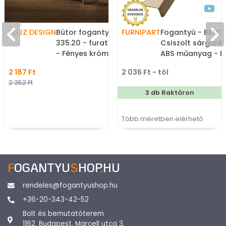
RUJZ DESIGN
Bútor fogantyú - 96
FURNIPART
Fogantyú - BENCH 
335.20 - furattáv 96 mm
Csiszolt sárgaréz
- Fényes króm Cr -
ABS műanyag - B
Zamak fém ötvözet - Egy
élére ültethető s
2 187 Ft
2 036 Ft - tól
méretben gyártott fém
fém fogantyú
2 352 Ft
bútorfogantyú
3 db Raktáron
Több méretben elérhető
F
OGANTYU
S
HOP
.
HU
rendeles@fogantyushop.hu
+36-20-343-42-52
Bolt és bemutatóterem
1162. Budapest, Marcell utca 3.