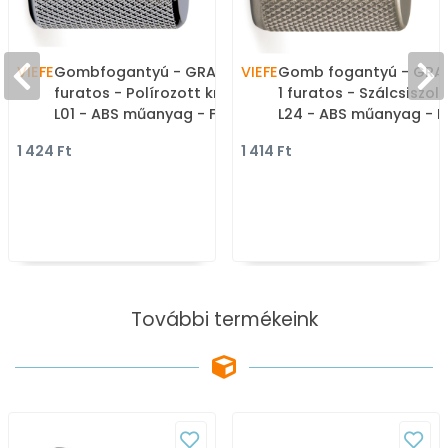
VIEFE
Gombfogantyú - GRAF - 1
VIEFE
Gomb fogantyú - GRAF
furatos - Polírozott króm
1 furatos - Szálcsiszolt
L01 - ABS műanyag - Fém
L24 - ABS műanyag - 
gombfogantyú,
gombfogantyú,
1 424 Ft
1 414 Ft
bútorgomb (szögletes,
bútorgomb (szögletes
kerek)
kerek)
További termékeink