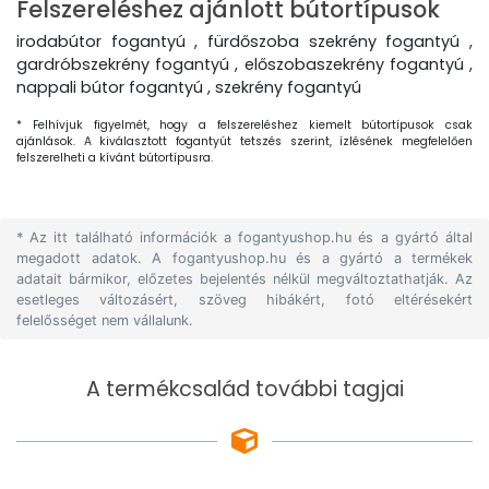
Felszereléshez ajánlott bútortípusok
irodabútor fogantyú , fürdőszoba szekrény fogantyú ,
gardróbszekrény fogantyú , előszobaszekrény fogantyú ,
nappali bútor fogantyú , szekrény fogantyú
* Felhívjuk figyelmét, hogy a felszereléshez kiemelt bútortípusok csak
ajánlások. A kiválasztott fogantyút tetszés szerint, ízlésének megfelelően
felszerelheti a kívánt bútortípusra.
* Az itt található információk a fogantyushop.hu és a gyártó által
megadott adatok. A fogantyushop.hu és a gyártó a termékek
adatait bármikor, előzetes bejelentés nélkül megváltoztathatják. Az
esetleges változásért, szöveg hibákért, fotó eltérésekért
felelősséget nem vállalunk.
A termékcsalád további tagjai