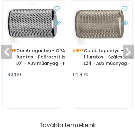
VIEFE
Gombfogantyú - GRAF - 1
VIEFE
Gomb fogantyú - GRAF
furatos - Polírozott króm
1 furatos - Szálcsiszolt
L01 - ABS műanyag - Fém
L24 - ABS műanyag - 
gombfogantyú,
gombfogantyú,
1 424 Ft
1 414 Ft
bútorgomb (szögletes,
bútorgomb (szögletes
kerek)
kerek)
További termékeink