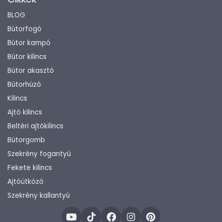
BLOG
Bútorfogó
Bútor kampó
Bútor kilincs
Bútor akasztó
Bútorhúzó
Kilincs
Ajtó kilincs
Beltéri ajtókilincs
Bútorgomb
Szekrény fogantyú
Fekete kilincs
Ajtóütköző
Szekrény kallantyú