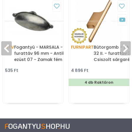
GTV
Fogantyú - MARSALA -
FURNIPART
Bútorgomb - TA
furattáv 96 mm - Antik
32 II. - furattáv 
ezüst 07 - Zamak fém
Csiszolt sárgaréz
ötvözet - Klasszikus,
ABS műanyag - S
535 Ft
4 896 Ft
vintage, antik fém
fém gombfogant
bútorfogantyú
bútorgomb
4 db Raktáron
F
OGANTYU
S
HOP
.
HU