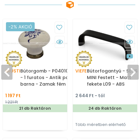
-2% AKCIÓ
GIUSTI
Bútorgomb - P04010504
VIEFE
Bútorfogantyú - SENSE
- 1 furatos - Antik patina
MINI Festett - Matt
barna - Zamak fém
fekete L09 - ABS
ötvözet, Porcelán -
műanyag - Több
1 197 Ft
2 644 Ft - tól
Porcelán, porcelánnal
méretben gyártott
1 221 Ft
kombinált antikolt fém
színes fém
21 db Raktáron
24 db Raktáron
gombfogantyú
bútorfogantyú
Több méretben elérhető