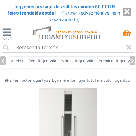
Ingyenes országos kiszállítás minden 50 000 Ft
feletti rendelés estén!
(Partner kedvezménnyel nem
összevonható)
A FOGANTYÚ SPECIALISTA 2010
F
OGANTYU
S
HOP
.
HU
ÓTA
MENÜ
Akciók
Fém fogantyúk
Színes fogantyúk
Prémium fogantyúk
/
Fém bútorfogantyú
/
Egy méretben gyártott fém bútorfogantyú