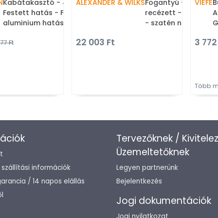
N
Kabátakasztó - 40.013B
ALEXANDER & WILKS
Fogantyú - Crispin 
VIEFE
B
Festett hatás - Festett
recézett - furattá
A
aluminium hatás MCrEL -
- szatén nikkel - Réz
G
ABS műanyag - Kombinált,
Prémium két furato
22 003 Ft
3 772 
77 Ft
kalaptartós fogas
bútorfogantyúk
Több m
ációk
Tervezőknek / Kivitele
Üzemeltetőknek
t
/ szállítási információk
Legyen partnerünk
arancia / 14 napos elállás
Bejelentkezés
l
Jogi dokumentációk
Jogi nyilatkozat