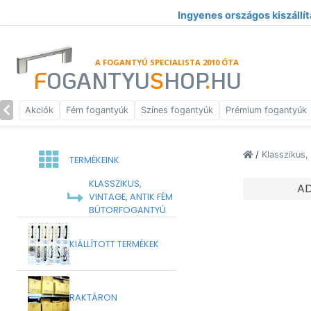
Ingyenes országos kiszállít
A FOGANTYÚ SPECIALISTA 2010 ÓTA
F
OGANTYU
S
HOP
.
HU
Akciók
Fém fogantyúk
Színes fogantyúk
Prémium fogantyúk
/
Klasszikus,
TERMÉKEINK
KLASSZIKUS,
A
VINTAGE, ANTIK FÉM
BÚTORFOGANTYÚ
KIÁLLÍTOTT TERMÉKEK
RAKTÁRON