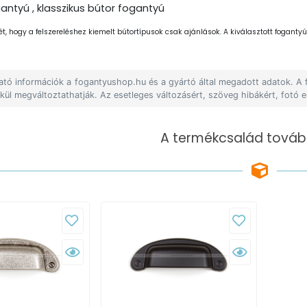
gantyú , klasszikus bútor fogantyú
ét, hogy a felszereléshez kiemelt bútortípusok csak ajánlások. A kiválasztott fogantyút
lható információk a fogantyushop.hu és a gyártó által megadott adatok. A
lkül megváltoztathatják. Az esetleges változásért, szöveg hibákért, fotó e
A termékcsalád tovább