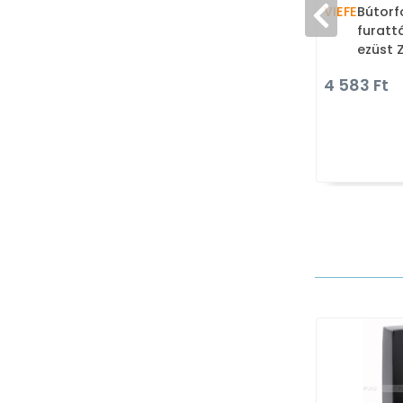
VIEFE
Bútorf
furatt
ezüst 
ötvözet
4 583 Ft
vintag
bútor