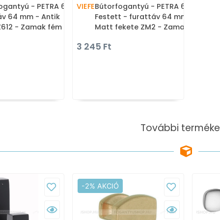
ogantyú - PETRA 64 -
VIEFE
Bútorfogantyú - PETRA 64
áv 64 mm - Antik
Festett - furattáv 64 mm -
Z612 - Zamak fém
Matt fekete ZM2 - Zamak
 - Klasszikus,
fém ötvözet - Egy méretben
3 245 Ft
e, antik fém
gyártott színes fém
fogantyú
bútorfogantyú
További terméke
-2% AKCIÓ