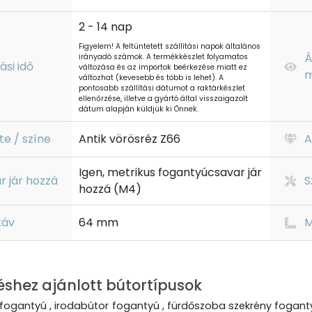
2 - 14 nap
Figyelem! A feltüntetett szállítási napok általános
Á
irányadó számok. A termékkészlet folyamatos
tási idő
változása és az importok beérkezése miatt ez
m
változhat (kevesebb és több is lehet). A
pontosabb szállítási dátumot a raktárkészlet
ellenőrzése, illetve a gyártó által visszaigazolt
dátum alapján küldjük ki Önnek.
te / színe
Antik vörösréz Z66
A
Igen, metrikus fogantyúcsavar jár
r jár hozzá
S
hozzá (M4)
táv
64 mm
M
éshez ajánlott bútortípusok
fogantyú , irodabútor fogantyú , fürdőszoba szekrény foganty