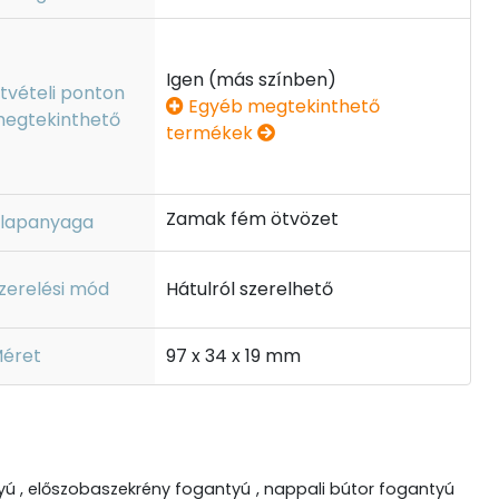
Igen (más színben)
tvételi ponton
Egyéb megtekinthető
egtekinthető
termékek
Zamak fém ötvözet
lapanyaga
zerelési mód
Hátulról szerelhető
éret
97 x 34 x 19 mm
ú , előszobaszekrény fogantyú , nappali bútor fogantyú