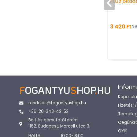
RUJZ DESIG
3 420 Ft
3 6
Inform
F
OGANTYU
S
HOP
.
HU
Kapcsola
rendeles@fogantyushop.hu
Fizetési 
+36-20-343-42-52
Termék g
Bolt és bemutatóterem
Cégünkrő
1162. Budapest, Marcell utca 3.
GYIK
Hétfő:
10:00-18:00