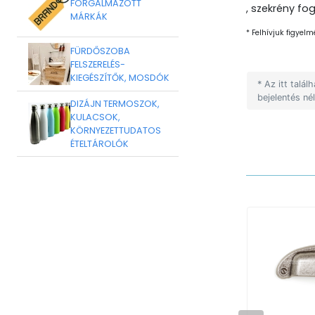
FORGALMAZOTT
, szekrény fo
MÁRKÁK
* Felhívjuk figyelm
FÜRDŐSZOBA
FELSZERELÉS-
KIEGÉSZÍTŐK, MOSDÓK
* Az itt talá
bejelentés né
DIZÁJN TERMOSZOK,
KULACSOK,
KÖRNYEZETTUDATOS
ÉTELTÁROLÓK