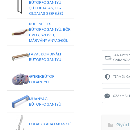
BÚTORFOGANTYÚ
(KÉTOLDALAS, EGY
OLDALAS SZERELÉS)
KÜLÖNLEGES
BÚTORFOGANTYÚ: BŐR,
ÜVEG, SZÖVET,
MÁRVÁNY ANYAGBÓL
FÁVAL KOMBINÁLT
14 NAPOS 
BÚTORFOGANTYÚ
GARANCI
GYEREKBÚTOR
TERMÉK G
FOGANTYÚ
SZAKMAI 
MŰANYAG
BÚTORFOGANTYÚ
Gyárt
FOGAS, KABÁTAKASZTÓ