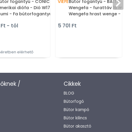
224
útor fogantyú - CONIC
VIEFE
Bútor fogantyú - BALTO 16
v 224 mm
merikai diófa - Dió W17 -
Wengefa - furattáv 16 mm -
 -
umi - Fa bútorfogantyú
Wengefa hrast wenge -
s
Gumi - Fa bútorfogantyú
Ft - tól
5 701 Ft
5
éretben elérhető
T
zőknek /
Cikkek
BLOG
Bútorfogó
Bútor kampó
Bútor kilincs
Bútor akasztó