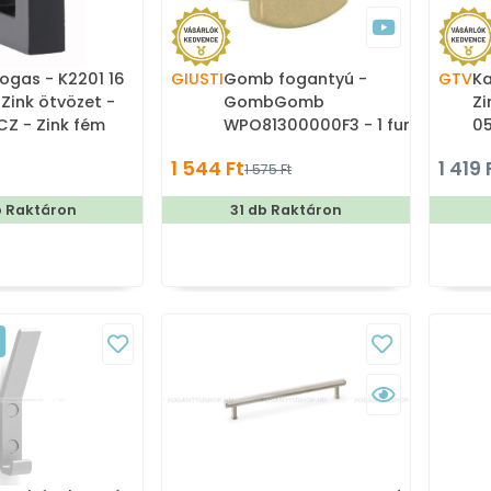
ogas - K2201 16
GIUSTI
Gomb fogantyú -
GTV
Ka
 Zink ötvözet -
GombGomb
Zi
CZ - Zink fém
WPO81300000F3 - 1 furatos
05
 - Egy akasztós
- Matt arany - Zamak fém
Du
1 544 Ft
1 419 
1 575 Ft
ötvözet - Színes fém
gombfogantyú, bútorgomb
b Raktáron
31 db Raktáron