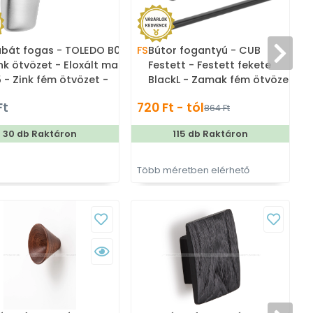
bát fogas - TOLEDO B0 16
FS
Bútor fogantyú - CUB
nk ötvözet - Eloxált matt
Festett - Festett fekete
 - Zink fém ötvözet -
BlackL - Zamak fém ötvözet
pla akasztós fogas
- Több méretben gyártott
Ft
720 Ft - tól
864 Ft
színes fém bútorfogantyú
30 db Raktáron
115 db Raktáron
Több méretben elérhető