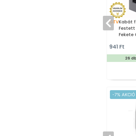
GTV
Kabát f
Festett
Fekete 
ötvözet
941 Ft
fogas
26 d
-7% AKCIÓ