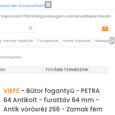
énnyel nem összevonható)
/ Kapcsolat
GYIK
Katalógusok
Legyen partnerünk
Bejelentkezés
g, márvány fogantyúk
Fa fogantyúk
Gyerek fogantyúk
Műanyag fog
 bútorfogantyú
JAI
TOVÁBBI TERMÉKEINK
VIEFE
-
Bútor fogantyú - PETRA
64 Antikolt - furattáv 64 mm -
Antik vörösréz Z66 - Zamak fém