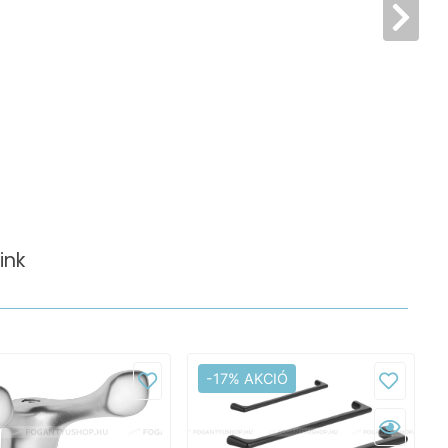
ink
-17% AKCIÓ