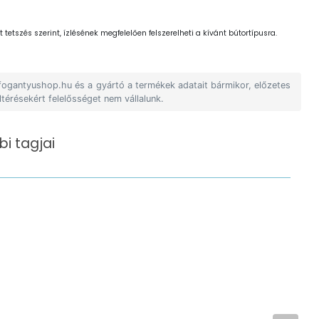
 tetszés szerint, ízlésének megfelelően felszerelheti a kívánt bútortípusra.
 fogantyushop.hu és a gyártó a termékek adatait bármikor, előzetes
ltérésekért felelősséget nem vállalunk.
i tagjai