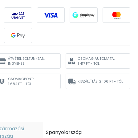
ÁTVÉTEL BOLTUNKBAN:
CSOMAG AUTOMATA:
INGYENES
1 417 FT - TÓL
CSOMAGPONT:
KISZÁLLÍTÁS:
2 106 FT - TÓL
1 684 FT - TÓL
zármazási
Spanyolország
rszág