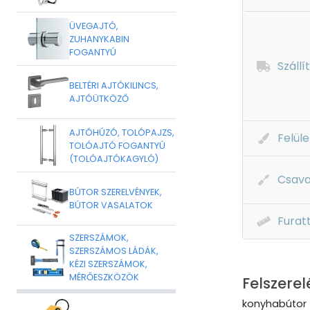
ÜVEGAJTÓ,
ZUHANYKABIN
FOGANTYÚ
Szállí
BELTÉRI AJTÓKILINCS,
AJTÓÜTKÖZŐ
AJTÓHÚZÓ, TOLÓPAJZS,
Felüle
TOLÓAJTÓ FOGANTYÚ
(TOLÓAJTÓKAGYLÓ)
Csava
BÚTOR SZERELVÉNYEK,
BÚTOR VASALATOK
Furat
SZERSZÁMOK,
SZERSZÁMOS LÁDÁK,
KÉZI SZERSZÁMOK,
MÉRŐESZKÖZÖK
Felszerel
konyhabútor 