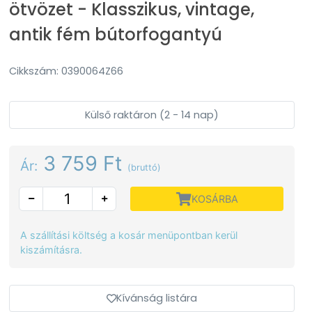
ötvözet - Klasszikus, vintage,
antik fém bútorfogantyú
Cikkszám: 0390064Z66
Külső raktáron (2 - 14 nap)
3 759 Ft
Ár:
(bruttó)
KOSÁRBA
A szállítási költség a kosár menüpontban kerül
kiszámításra.
Kívánság listára