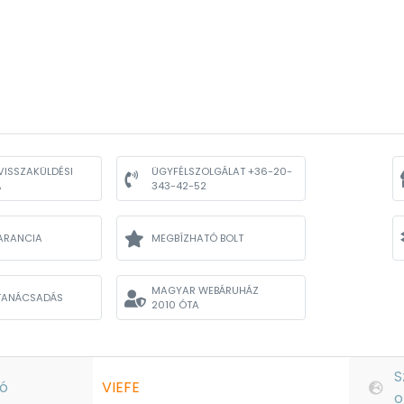
VISSZAKÜLDÉSI
ÜGYFÉLSZOLGÁLAT +36-20-
A
343-42-52
ARANCIA
MEGBÍZHATÓ BOLT
MAGYAR WEBÁRUHÁZ
TANÁCSADÁS
2010 ÓTA
S
ó
VIEFE
o