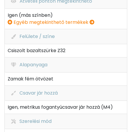
Átvételi ponton megtekinthető
Igen (más színben)
Egyéb megtekinthető termékek
Felülete / színe
Csiszolt bazaltszürke Z32
Alapanyaga
Zamak fém ötvözet
Csavar jár hozzá
Igen, metrikus fogantyúcsavar jár hozzá (M4)
Szerelési mód