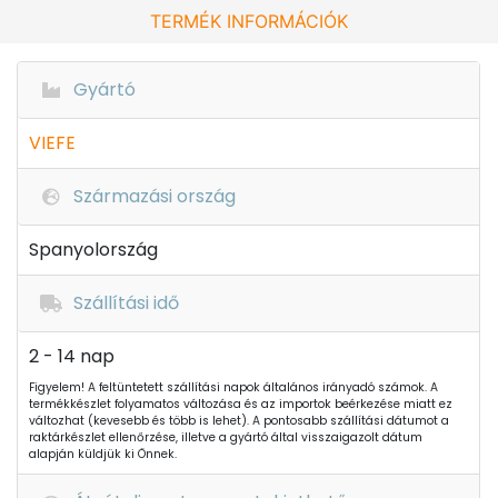
TERMÉK INFORMÁCIÓK
Gyártó
VIEFE
Származási ország
Spanyolország
Szállítási idő
2 - 14 nap
Figyelem! A feltüntetett szállítási napok általános irányadó számok. A
termékkészlet folyamatos változása és az importok beérkezése miatt ez
változhat (kevesebb és több is lehet). A pontosabb szállítási dátumot a
raktárkészlet ellenőrzése, illetve a gyártó által visszaigazolt dátum
alapján küldjük ki Önnek.