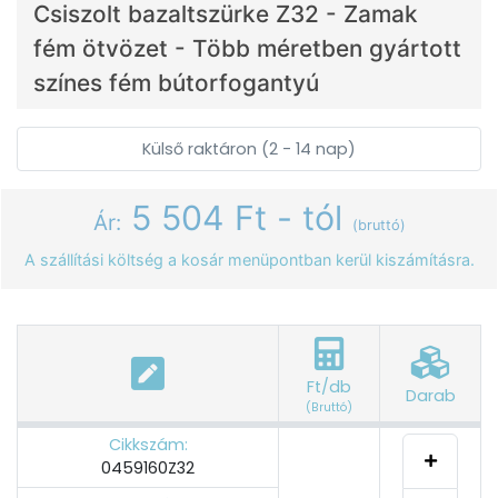
Csiszolt bazaltszürke Z32 - Zamak
fém ötvözet - Több méretben gyártott
színes fém bútorfogantyú
Külső raktáron (2 - 14 nap)
5 504 Ft - tól
Ár:
(bruttó)
A szállítási költség a kosár menüpontban kerül kiszámításra.
Ft/db
Darab
(Bruttó)
Cikkszám:
0459160Z32