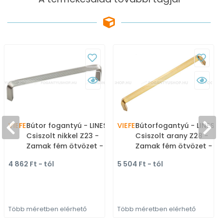
VIEFE
Bútor fogantyú - LINES -
VIEFE
Bútorfogantyú - LINES 
Csiszolt nikkel Z23 -
Csiszolt arany Z28 -
Zamak fém ötvözet -
Zamak fém ötvözet -
Több méretben gyártott
Több méretben gyárto
4 862 Ft - tól
5 504 Ft - tól
fém bútorfogantyú
színes fém
bútorfogantyú
Több méretben elérhető
Több méretben elérhető