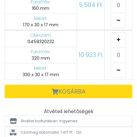
Furattáv:
5 504 Ft
160 mm
Méret:
170 x 30 x 17 mm
Cikkszám:
0459320Z32
Furattáv:
10 923 Ft
320 mm
Méret:
330 x 30 x 17 mm
KOSÁRBA
Átvételi lehetőségek
Átvétel boltunkban: ingyenes
Csomag automata: 1 417 Ft - tól