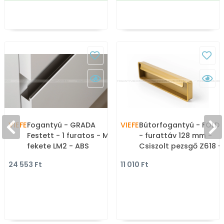
VIEFE
Fogantyú - GRADA
VIEFE
Bútorfogantyú - FOLD 
Festett - 1 furatos - Matt
- furattáv 128 mm -
fekete LM2 - ABS
Csiszolt pezsgő Z618 -
műanyag - Darabolható
Zamak fém ötvözet -
24 553 Ft
11 010 Ft
fém bútorfogantyú
Bútorajtó felületébe
(fogantyú profil)
marható, süllyeszthet
színes fém fogantyú