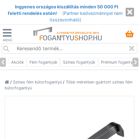
Ingyenes országos kiszállítás minden 50 000 Ft
feletti rendelés estén!
(Partner kedvezménnyel nem
összevonható)
A FOGANTYÚ SPECIALISTA 2010
F
OGANTYU
S
HOP
.
HU
ÓTA
MENÜ
Akciók
Fém fogantyúk
Színes fogantyúk
Prémium fogantyúk
/
Színes fém bútorfogantyú
/
Több méretben gyártott színes fém
bútorfogantyú