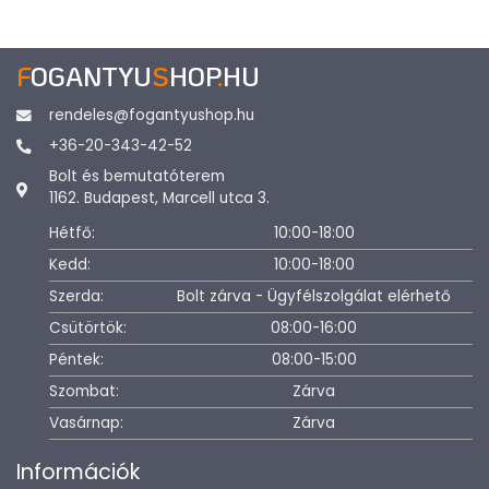
F
OGANTYU
S
HOP
.
HU
rendeles@fogantyushop.hu
+36-20-343-42-52
Bolt és bemutatóterem
1162. Budapest, Marcell utca 3.
Hétfő:
10:00-18:00
Kedd:
10:00-18:00
Szerda:
Bolt zárva - Ügyfélszolgálat elérhető
Csütörtök:
08:00-16:00
Péntek:
08:00-15:00
Szombat:
Zárva
Vasárnap:
Zárva
Információk