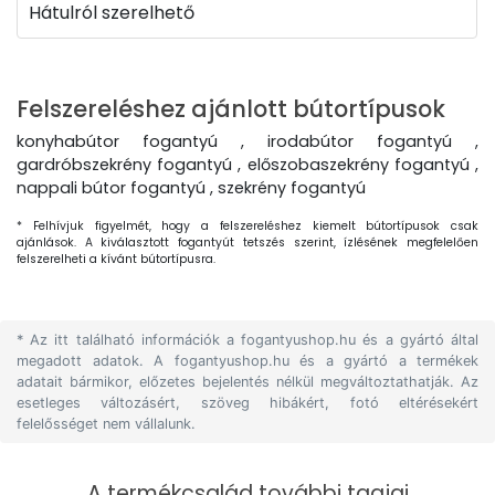
Hátulról szerelhető
Felszereléshez ajánlott bútortípusok
konyhabútor fogantyú , irodabútor fogantyú ,
gardróbszekrény fogantyú , előszobaszekrény fogantyú ,
nappali bútor fogantyú , szekrény fogantyú
* Felhívjuk figyelmét, hogy a felszereléshez kiemelt bútortípusok csak
ajánlások. A kiválasztott fogantyút tetszés szerint, ízlésének megfelelően
felszerelheti a kívánt bútortípusra.
* Az itt található információk a fogantyushop.hu és a gyártó által
megadott adatok. A fogantyushop.hu és a gyártó a termékek
adatait bármikor, előzetes bejelentés nélkül megváltoztathatják. Az
esetleges változásért, szöveg hibákért, fotó eltérésekért
felelősséget nem vállalunk.
A termékcsalád további tagjai