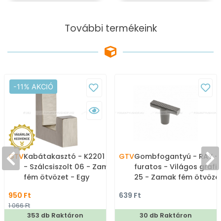
További termékeink
-11% AKCIÓ
GTV
Kabátakasztó - K2201 16
GTV
Gombfogantyú - RAY - 
- Szálcsiszolt 06 - Zamak
furatos - Világos grafit
fém ötvözet - Egy
25 - Zamak fém ötvöze
akasztós fogas
- Színes fém
950 Ft
639 Ft
gombfogantyú,
1 066 Ft
bútorgomb
353 db Raktáron
30 db Raktáron