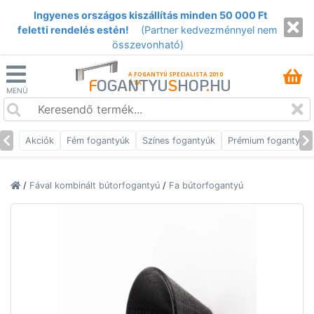
Ingyenes országos kiszállítás minden 50 000 Ft
feletti rendelés estén!
(Partner kedvezménnyel nem
összevonható)
A FOGANTYÚ SPECIALISTA 2010
F
OGANTYU
S
HOP
.
HU
ÓTA
MENÜ
Akciók
Fém fogantyúk
Színes fogantyúk
Prémium fogantyúk
/
Fával kombinált bútorfogantyú
/
Fa bútorfogantyú