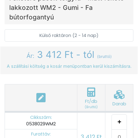
lakkozott WM2 - Gumi - Fa
bútorfogantyú
Külső raktáron (2 - 14 nap)
3 412 Ft - tól
Ár:
(bruttó)
A szállítási költség a kosár menüpontban kerül kiszámításra.
Ft/db
Darab
(Bruttó)
Cikkszám:
0538029WM2
Furattáv:
3 412 Ft