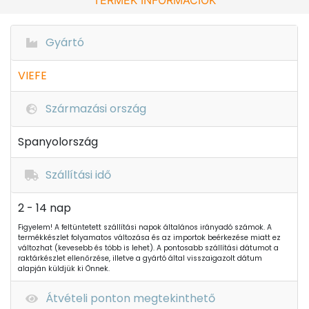
TERMÉK INFORMÁCIÓK
Gyártó
VIEFE
Származási ország
Spanyolország
Szállítási idő
2 - 14 nap
Figyelem! A feltüntetett szállítási napok általános irányadó számok. A
termékkészlet folyamatos változása és az importok beérkezése miatt ez
változhat (kevesebb és több is lehet). A pontosabb szállítási dátumot a
raktárkészlet ellenőrzése, illetve a gyártó által visszaigazolt dátum
alapján küldjük ki Önnek.
Átvételi ponton megtekinthető