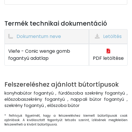
Termék technikai dokumentáció
Dokumentum neve
Letöltés
Viefe - Conic wenge gomb
fogantyú adatlap
PDF letöltése
Felszereléshez ajánlott bútortípusok
konyhabútor fogantyú , fürdőszoba szekrény fogantyú ,
előszobaszekrény fogantyú , nappali bútor fogantyú ,
szekrény fogantyú , előszoba bútor
* Felhívjuk figyelmét, hogy a felszereléshez kiemelt bútortípusok csak
ajánlások. A kiválasztott fogantyút tetszés szerint, ízlésének megfelelően
felszerelheti a kívánt bútortípusra.