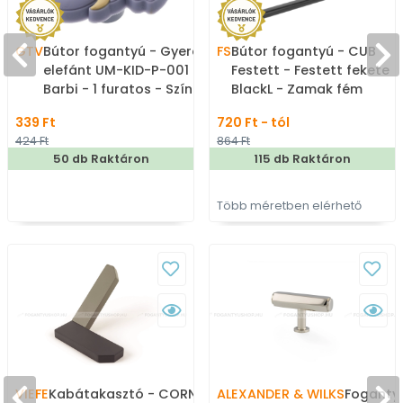
GTV
Bútor fogantyú - Gyerek
FS
Bútor fogantyú - CUB
elefánt UM-KID-P-001
Festett - Festett fekete
Barbi - 1 furatos - Színes
BlackL - Zamak fém
- Gumi - Mesefigurás,
ötvözet - Több méretben
339 Ft
720 Ft - tól
állatos gyerekbútor
gyártott színes fém
424 Ft
864 Ft
fogantyú
bútorfogantyú
50 db Raktáron
115 db Raktáron
Több méretben elérhető
VIEFE
Kabátakasztó - CORNER
ALEXANDER & WILKS
Fogantyú