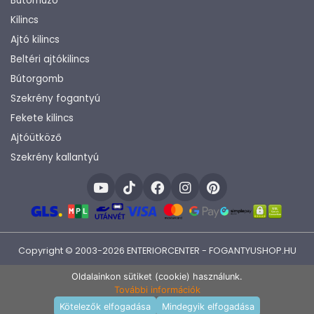
Bútorhúzó
Kilincs
Ajtó kilincs
Beltéri ajtókilincs
Bútorgomb
Szekrény fogantyú
Fekete kilincs
Ajtóütköző
Szekrény kallantyú
Copyright © 2003-2026 ENTERIORCENTER - FOGANTYUSHOP.HU
Fejlesztette:
KHAM IT
Oldalainkon sütiket (cookie) használunk.
További információk
Kosárba rakom
Kötelezők elfogadása
Mindegyik elfogadása