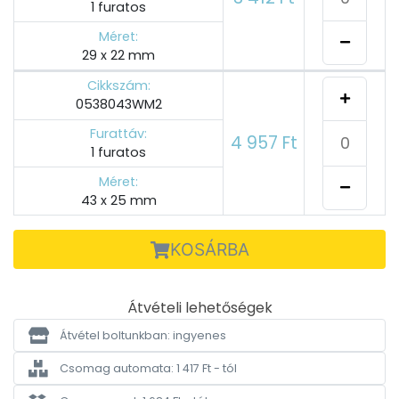
1 furatos
Méret:
29 x 22 mm
Cikkszám:
0538043WM2
Furattáv:
4 957 Ft
1 furatos
Méret:
43 x 25 mm
KOSÁRBA
Átvételi lehetőségek
Átvétel boltunkban: ingyenes
Csomag automata: 1 417 Ft - tól