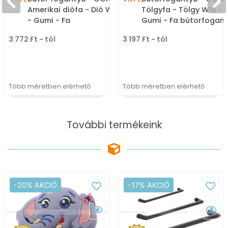
Amerikai diófa - Dió W17
Tölgyfa - Tölgy W16 -
- Gumi - Fa
Gumi - Fa bútorfogan
bútorfogantyú
3 772 Ft - tól
3 197 Ft - tól
Több méretben elérhető
Több méretben elérhető
További termékeink
-20% AKCIÓ
-17% AKCIÓ