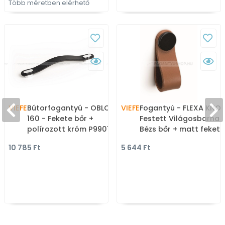
Több méretben elérhető
VIEFE
Bútorfogantyú - OBLONG
VIEFE
Fogantyú - FLEXA KNO
160 - Fekete bőr +
Festett Világosbarna 
polírozott króm P9901 -
Bézs bőr + matt fekete
Zamak fém ötvözet, Bőr -
P26M2 - Zamak fém
10 785 Ft
5 644 Ft
Bőrrel kombinált fém
ötvözet, Bőr - Bőrrel
bútorfogantyú
kombinált fém
bútorfogantyú