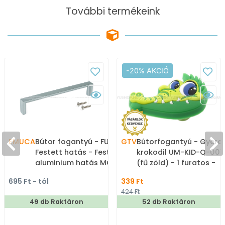
További termékeink
-20% AKCIÓ
EMUCA
Bútor fogantyú - FUJI
GTV
Bútorfogantyú - Gyere
Festett hatás - Festett
krokodil UM-KID-Q-001
aluminium hatás MCrEL -
(fű zöld) - 1 furatos -
Zamak fém ötvözet -
Színes - Gumi -
695 Ft - tól
339 Ft
Több méretben gyártott
Mesefigurás, állatos
424 Ft
fém bútorfogantyú
gyerekbútor fogantyú
49 db Raktáron
52 db Raktáron