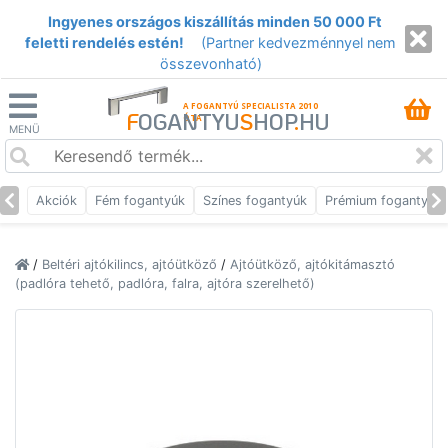
Ingyenes országos kiszállítás minden 50 000 Ft
feletti rendelés estén!
(Partner kedvezménnyel nem
összevonható)
A FOGANTYÚ SPECIALISTA 2010
F
OGANTYU
S
HOP
.
HU
ÓTA
MENÜ
Akciók
Fém fogantyúk
Színes fogantyúk
Prémium fogantyúk
/
Beltéri ajtókilincs, ajtóütköző
/
Ajtóütköző, ajtókitámasztó
(padlóra tehető, padlóra, falra, ajtóra szerelhető)