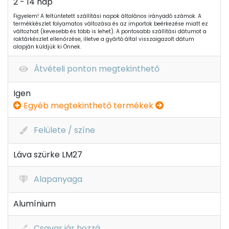
2 - 14 nap
Figyelem! A feltüntetett szállítási napok általános irányadó számok. A
termékkészlet folyamatos változása és az importok beérkezése miatt ez
változhat (kevesebb és több is lehet). A pontosabb szállítási dátumot a
raktárkészlet ellenőrzése, illetve a gyártó által visszaigazolt dátum
alapján küldjük ki Önnek.
Átvételi ponton megtekinthető
Igen
Egyéb megtekinthető termékek
Felülete / színe
Láva szürke LM27
Alapanyaga
Alumínium
Csavar jár hozzá