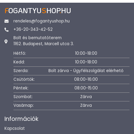
F
OGANTYU
S
HOP
.
HU
rendeles@fogantyushop.hu
+36-20-343-42-52
Bolt és bemutatóterem
1162. Budapest, Marcell utca 3.
Hétfő:
10:00-18:00
Kedd:
10:00-18:00
Szerda:
Bolt zárva - Ügyfélszolgálat elérhető
Csütörtök:
08:00-16:00
Péntek:
08:00-15:00
Szombat:
Zárva
Vasárnap:
Zárva
Információk
Kapcsolat