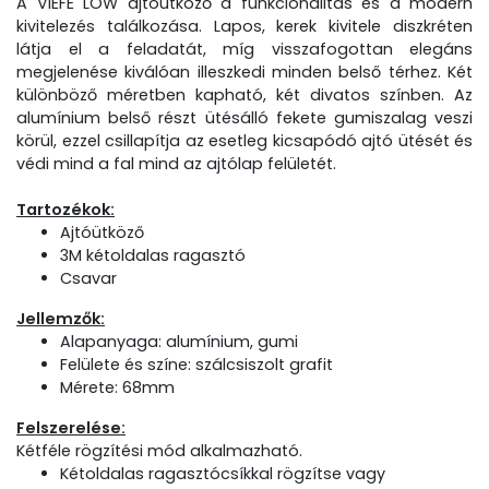
A VIEFE LOW ajtóütköző a funkcionalitás és a modern
kivitelezés találkozása. Lapos, kerek kivitele diszkréten
látja el a feladatát, míg visszafogottan elegáns
megjelenése kiválóan illeszkedi minden belső térhez. Két
különböző méretben kapható, két divatos színben. Az
alumínium belső részt ütésálló fekete gumiszalag veszi
körül, ezzel csillapítja az esetleg kicsapódó ajtó ütését és
védi mind a fal mind az ajtólap felületét.
Tartozékok:
Ajtóütköző
3M kétoldalas ragasztó
Csavar
Jellemzők:
Alapanyaga: alumínium, gumi
Felülete és színe: szálcsiszolt grafit
Mérete: 68mm
Felszerelése:
Kétféle rögzítési mód alkalmazható.
Kétoldalas ragasztócsíkkal rögzítse vagy