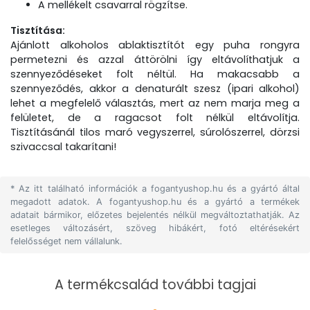
A mellékelt csavarral rögzítse.
Tisztítása:
Ajánlott alkoholos ablaktisztítót egy puha rongyra
permetezni és azzal áttörölni így eltávolíthatjuk a
szennyeződéseket folt néltül. Ha makacsabb a
szennyeződés, akkor a denaturált szesz (ipari alkohol)
lehet a megfelelő választás, mert az nem marja meg a
felületet, de a ragacsot folt nélkül eltávolítja.
Tisztításánál tilos maró vegyszerrel, súrolószerrel, dörzsi
szivaccsal takarítani!
* Az itt található információk a fogantyushop.hu és a gyártó által
megadott adatok. A fogantyushop.hu és a gyártó a termékek
adatait bármikor, előzetes bejelentés nélkül megváltoztathatják. Az
esetleges változásért, szöveg hibákért, fotó eltérésekért
felelősséget nem vállalunk.
A termékcsalád további tagjai