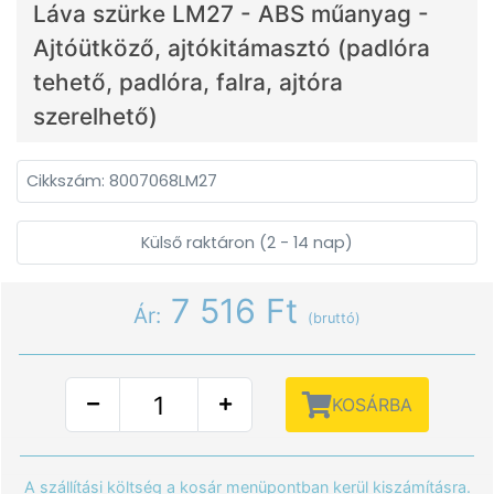
Láva szürke LM27 - ABS műanyag -
Ajtóütköző, ajtókitámasztó (padlóra
tehető, padlóra, falra, ajtóra
szerelhető)
Cikkszám: 8007068LM27
Külső raktáron (2 - 14 nap)
7 516 Ft
Ár:
(bruttó)
KOSÁRBA
A szállítási költség a kosár menüpontban kerül kiszámításra.