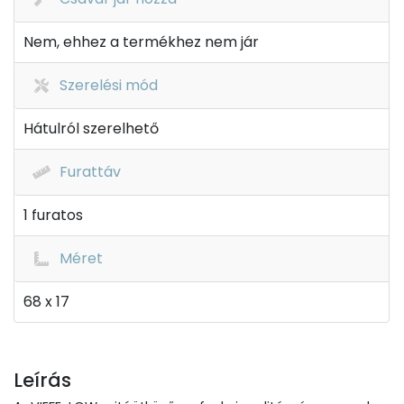
Nem, ehhez a termékhez nem jár
Szerelési mód
Hátulról szerelhető
Furattáv
1 furatos
Méret
68 x 17
Leírás