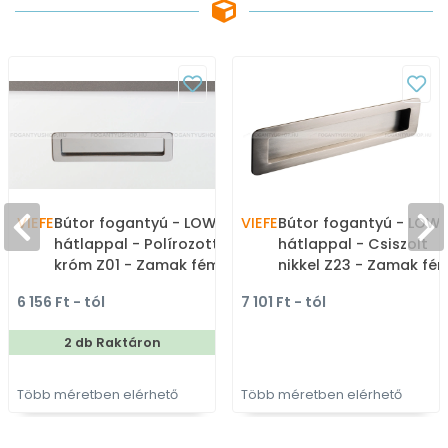
VIEFE
Bútor fogantyú - LOW
VIEFE
Bútor fogantyú - LOW
hátlappal - Polírozott
hátlappal - Csiszolt
króm Z01 - Zamak fém
nikkel Z23 - Zamak fé
ötvözet - Bútorajtó
ötvözet - Bútorajtó
6 156 Ft - tól
7 101 Ft - tól
felületébe marható,
felületébe marható,
süllyeszthető fém
süllyeszthető fém
2 db Raktáron
fogantyú
fogantyú
Több méretben elérhető
Több méretben elérhető