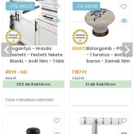
-17% AKCIÓ
-2% AKCIÓ
FS
Fogantyú - Hrazda
GIUSTI
Bútorgomb - P04010
Festett - Festett fekete
- 1 furatos - Antik pa
BlackL - Acél fém - Több
barna - Zamak fém
méretben gyártott
ötvözet, Porcelán -
411 Ft - tól
1 197 Ft
színes fém
Porcelán, porcelánna
493 Ft
1 221 Ft
bútorfogantyú
kombinált antikolt f
202 db Raktáron
21 db Raktáron
gombfogantyú
Több méretben elérhető