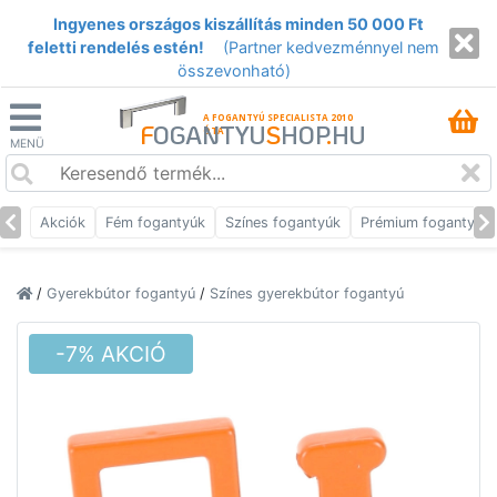
Ingyenes országos kiszállítás minden 50 000 Ft
feletti rendelés estén!
(Partner kedvezménnyel nem
összevonható)
A FOGANTYÚ SPECIALISTA 2010
F
OGANTYU
S
HOP
.
HU
ÓTA
MENÜ
Akciók
Fém fogantyúk
Színes fogantyúk
Prémium fogantyúk
/
Gyerekbútor fogantyú
/
Színes gyerekbútor fogantyú
-7% AKCIÓ