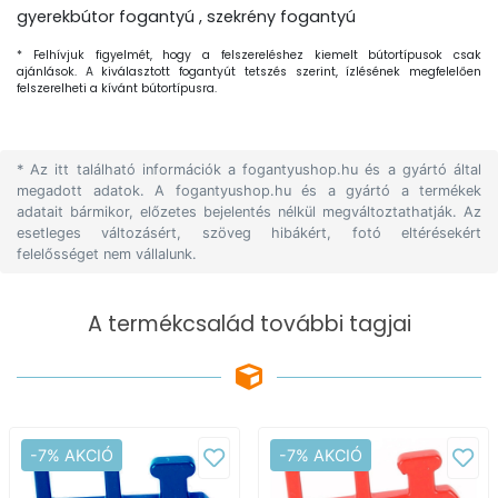
gyerekbútor fogantyú , szekrény fogantyú
* Felhívjuk figyelmét, hogy a felszereléshez kiemelt bútortípusok csak
ajánlások. A kiválasztott fogantyút tetszés szerint, ízlésének megfelelően
felszerelheti a kívánt bútortípusra.
* Az itt található információk a fogantyushop.hu és a gyártó által
megadott adatok. A fogantyushop.hu és a gyártó a termékek
adatait bármikor, előzetes bejelentés nélkül megváltoztathatják. Az
esetleges változásért, szöveg hibákért, fotó eltérésekért
felelősséget nem vállalunk.
A termékcsalád további tagjai
-7% AKCIÓ
-7% AKCIÓ