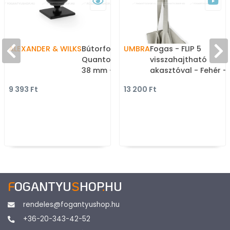
ALEXANDER & WILKS
Bútorfogantyú -
UMBRA
Fogas - FLIP 5
Quantock 34 - furattáv
visszahajtható
38 mm - fekete - Réz -
akasztóval - Fehér -
Prémium gombfogantyú,
Fa - Design falra
9 393 Ft
13 200 Ft
bútorgomb
szerelhető fogassor,
több akasztós foga
F
OGANTYU
S
HOP
.
HU
rendeles@fogantyushop.hu
+36-20-343-42-52