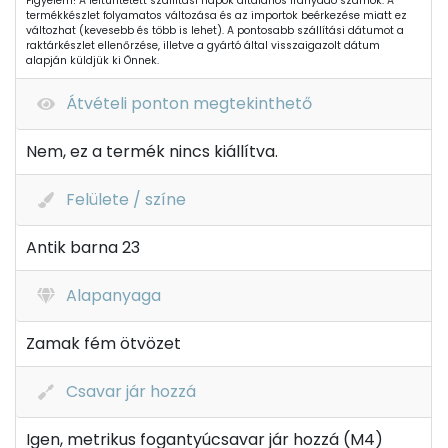
Figyelem! A feltüntetett szállítási napok általános irányadó számok. A
termékkészlet folyamatos változása és az importok beérkezése miatt ez
változhat (kevesebb és több is lehet). A pontosabb szállítási dátumot a
raktárkészlet ellenőrzése, illetve a gyártó által visszaigazolt dátum
alapján küldjük ki Önnek.
Átvételi ponton megtekinthető
Nem, ez a termék nincs kiállítva.
Felülete / színe
Antik barna 23
Alapanyaga
Zamak fém ötvözet
Csavar jár hozzá
Igen, metrikus fogantyúcsavar jár hozzá (M4)