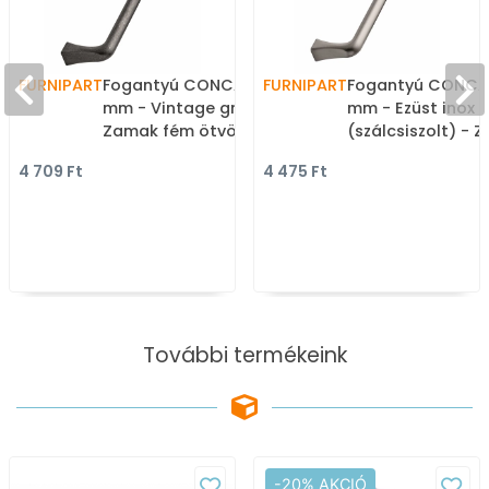
FURNIPART
Fogantyú CONCAVE - 160
FURNIPART
Fogantyú CONCAV
mm - Vintage grafit -
mm - Ezüst inox
Zamak fém ötvözet -
(szálcsiszolt) - 
Klasszikus, vintage, antik
fém ötvözet - Eg
4 709 Ft
4 475 Ft
fém bútorfogantyú
méretben gyárto
bútorfogantyú
További termékeink
-20% AKCIÓ