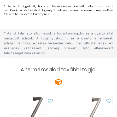
* Felhívjuk figyelmét, hogy a felszereléshez kiemelt bútortípusok csak
ajánlások. A kiválasztott fogantyút tetszés szerint, ízlésének megfelelően
felszerelheti a kívánt bútortípusra.
* Az itt található információk a fogantyushop.hu és a gyártó által
megadott adatok. A fogantyushop.hu és a gyártó a termékek
adatait bármikor, előzetes bejelentés nélkül megváltoztathatják. Az
esetleges változásért, szöveg hibákért, fotó eltérésekért
felelősséget nem vállalunk.
A termékcsalád további tagjai