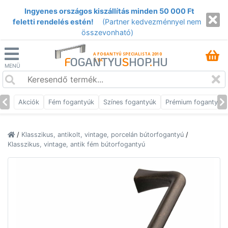
Ingyenes országos kiszállítás minden 50 000 Ft
feletti rendelés estén!
(Partner kedvezménnyel nem
összevonható)
A FOGANTYÚ SPECIALISTA 2010
F
OGANTYU
S
HOP
.
HU
ÓTA
MENÜ
Akciók
Fém fogantyúk
Színes fogantyúk
Prémium fogantyúk
/
Klasszikus, antikolt, vintage, porcelán bútorfogantyú
/
Klasszikus, vintage, antik fém bútorfogantyú