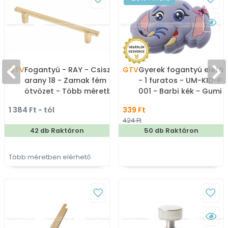
GTV
Fogantyú - RAY - Csiszolt
GTV
Gyerek fogantyú elefán
arany 18 - Zamak fém
- 1 furatos - UM-KID-P-
ötvözet - Több méretben
001 - Barbi kék - Gumi -
gyártott színes fém
Mesefigurás, állatos
1 384 Ft - tól
339 Ft
bútorfogantyú
gyerekbútor fogantyú
424 Ft
42 db Raktáron
50 db Raktáron
Több méretben elérhető