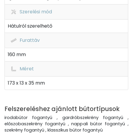
Szerelési mód
Hátulról szerelhető
Furattáv
160 mm
Méret
173 x 13 x 35 mm
Felszereléshez ajánlott bútortípusok
irodabútor fogantyú , gardróbszekrény fogantyú ,
előszobaszekrény fogantyú , nappali bútor fogantyú ,
szekrény fogantyú , klasszikus bútor fogantyú