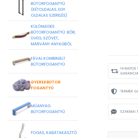
BÚTORFOGANTYÚ
(KÉTOLDALAS, EGY
OLDALAS SZERELÉS)
KÜLÖNLEGES
BÚTORFOGANTYÚ: BŐR,
ÜVEG, SZÖVET,
MÁRVÁNY ANYAGBÓL
FÁVAL KOMBINÁLT
BÚTORFOGANTYÚ
14 NAPOS 
GARANCI
GYEREKBÚTOR
FOGANTYÚ
TERMÉK G
MŰANYAG
BÚTORFOGANTYÚ
SZAKMAI 
FOGAS, KABÁTAKASZTÓ