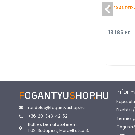
ALEXANDER 
13 186 Ft
Inform
F
OGANTYU
S
HOP
.
HU
Kapcsola
rendeles@fogantyushop.hu
Fizetési 
+36-20-343-42-52
Termék g
Bolt és bemutatóterem
Cégünkrő
1162. Budapest, Marcell utca 3.