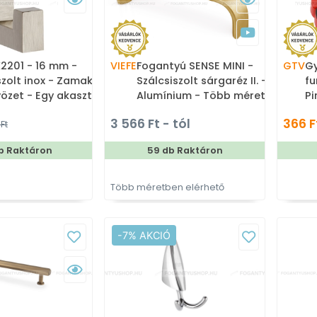
2201 - 16 mm -
VIEFE
Fogantyú SENSE MINI -
GTV
Gy
szolt inox - Zamak
Szálcsiszolt sárgaréz II. -
fu
özet - Egy akasztós
Alumínium - Több méretben
Pi
gyártott színes fém
gy
3 566 Ft - tól
366 F
Ft
bútorfogantyú
b Raktáron
59 db Raktáron
Több méretben elérhető
-7% AKCIÓ