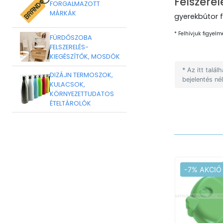
Felszerel
FORGALMAZOTT
MÁRKÁK
gyerekbútor 
* Felhívjuk figyelm
FÜRDŐSZOBA
FELSZERELÉS-
KIEGÉSZÍTŐK, MOSDÓK
* Az itt talá
DIZÁJN TERMOSZOK,
bejelentés né
KULACSOK,
KÖRNYEZETTUDATOS
ÉTELTÁROLÓK
-7% AKCIÓ