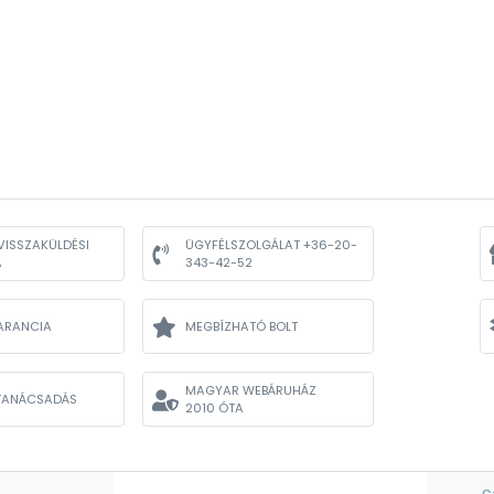
VISSZAKÜLDÉSI
ÜGYFÉLSZOLGÁLAT +36-20-
A
343-42-52
ARANCIA
MEGBÍZHATÓ BOLT
MAGYAR WEBÁRUHÁZ
TANÁCSADÁS
2010 ÓTA