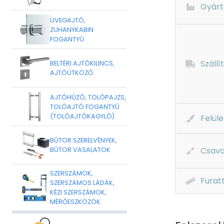
Gyárt
ÜVEGAJTÓ,
ZUHANYKABIN
FOGANTYÚ
Szállí
BELTÉRI AJTÓKILINCS,
AJTÓÜTKÖZŐ
AJTÓHÚZÓ, TOLÓPAJZS,
TOLÓAJTÓ FOGANTYÚ
(TOLÓAJTÓKAGYLÓ)
Felüle
BÚTOR SZERELVÉNYEK,
Csava
BÚTOR VASALATOK
SZERSZÁMOK,
Furat
SZERSZÁMOS LÁDÁK,
KÉZI SZERSZÁMOK,
MÉRŐESZKÖZÖK