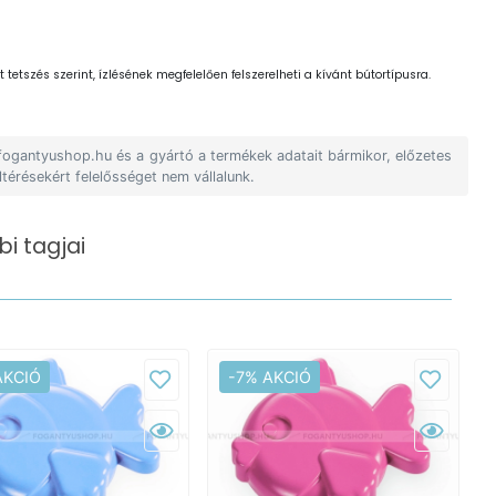
 tetszés szerint, ízlésének megfelelően felszerelheti a kívánt bútortípusra.
 fogantyushop.hu és a gyártó a termékek adatait bármikor, előzetes
ltérésekért felelősséget nem vállalunk.
i tagjai
AKCIÓ
-7% AKCIÓ