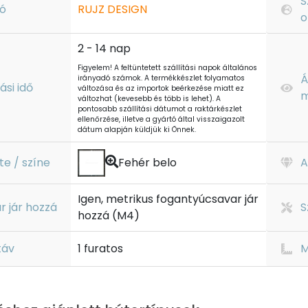
S
ó
RUJZ DESIGN
o
2 - 14 nap
Figyelem! A feltüntetett szállítási napok általános
Á
irányadó számok. A termékkészlet folyamatos
tási idő
változása és az importok beérkezése miatt ez
m
változhat (kevesebb és több is lehet). A
pontosabb szállítási dátumot a raktárkészlet
ellenőrzése, illetve a gyártó által visszaigazolt
dátum alapján küldjük ki Önnek.
te / színe
Fehér belo
A
Igen, metrikus fogantyúcsavar jár
r jár hozzá
S
hozzá (M4)
táv
1 furatos
M