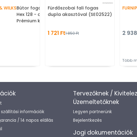
& WILKS
Bútor fogantyú - Vesper
Fürdőszobai fali fogas
FURNI
Hex 128 - antik réz - Réz -
dupla akasztóval (SE02522)
Prémium két furatos
bútorfogantyúk
1 721 Ft
2 938
1 850 Ft
Több m
ációk
Tervezőknek / Kivitele
Üzemeltetőknek
t
/ szállítási információk
Legyen partnerünk
arancia / 14 napos elállás
Bejelentkezés
l
Jogi dokumentációk