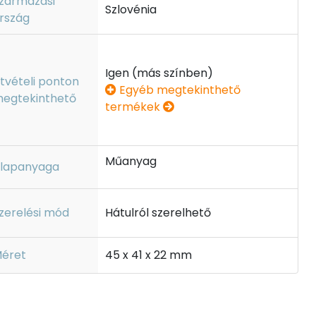
zármazási
Szlovénia
rszág
Igen (más színben)
tvételi ponton
Egyéb megtekinthető
egtekinthető
termékek
Műanyag
lapanyaga
zerelési mód
Hátulról szerelhető
éret
45 x 41 x 22 mm