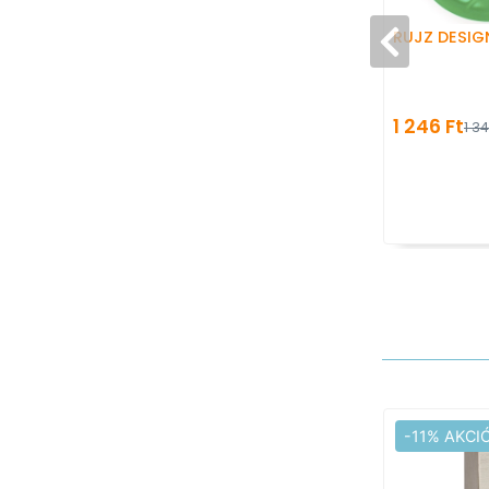
RUJZ DESIG
1 246 Ft
1 34
-11% AKCI