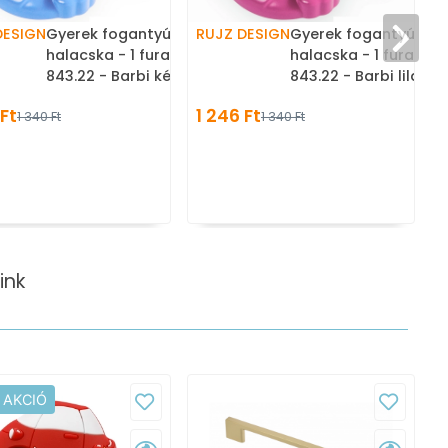
DESIGN
Gyerek fogantyú hal,
RUJZ DESIGN
Gyerek fogantyú hal,
halacska - 1 furatos -
halacska - 1 furatos 
843.22 - Barbi kék -
843.22 - Barbi lila -
Műanyag - Mesefigurás,
Műanyag - Mesefigur
 Ft
1 246 Ft
1 340 Ft
1 340 Ft
állatos gyerekbútor
állatos gyerekbútor
fogantyú
fogantyú
ink
 AKCIÓ