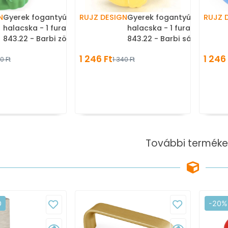
N
Gyerek fogantyú hal,
RUJZ DESIGN
Gyerek fogantyú hal,
RUJZ 
halacska - 1 furatos -
halacska - 1 furatos -
843.22 - Barbi zöld -
843.22 - Barbi sárga -
Műanyag - Mesefigurás,
Műanyag - Mesefigurás,
1 246 Ft
1 246
0 Ft
1 340 Ft
állatos gyerekbútor
állatos gyerekbútor
fogantyú
fogantyú
További terméke
Ó
-20%