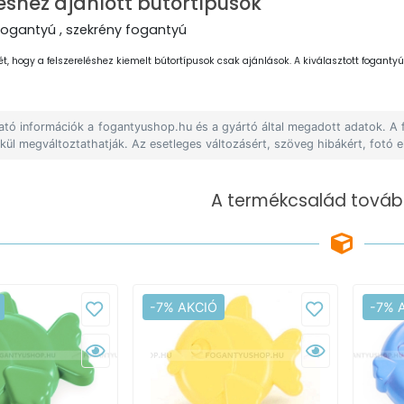
éshez ajánlott bútortípusok
fogantyú , szekrény fogantyú
ét, hogy a felszereléshez kiemelt bútortípusok csak ajánlások. A kiválasztott fogantyút
lható információk a fogantyushop.hu és a gyártó által megadott adatok. A
lkül megváltoztathatják. Az esetleges változásért, szöveg hibákért, fotó e
A termékcsalád tovább
-7% AKCIÓ
-7% 