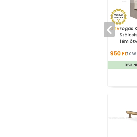
GTV
Fogas K
Szálcsi
fém ötv
fogas
950 Ft
1 066 
353 d