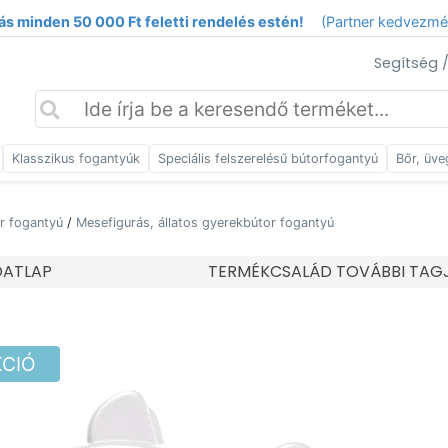
ás minden 50 000 Ft feletti rendelés estén!
(Partner kedvezm
Segítség 
Klasszikus fogantyúk
Speciális felszerelésű bútorfogantyú
Bőr, üve
r fogantyú
/
Mesefigurás, állatos gyerekbútor fogantyú
DATLAP
TERMÉKCSALÁD TOVÁBBI TAG
KCIÓ