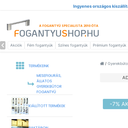
Ingyenes országos kiszállít
A FOGANTYÚ SPECIALISTA 2010 ÓTA
F
OGANTYU
S
HOP
.
HU
Akciók
Fém fogantyúk
Színes fogantyúk
Prémium fogantyúk
/
Gyerekbúto
TERMÉKEINK
MESEFIGURÁS,
A
ÁLLATOS
GYEREKBÚTOR
FOGANTYÚ
-7% A
KIÁLLÍTOTT TERMÉKEK
RAKTÁRON