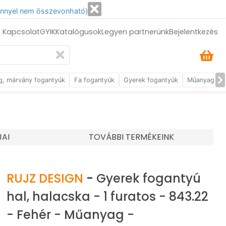
énnyel nem összevonható)
/ Kapcsolat
GYIK
Katalógusok
Legyen partnerünk
Bejelentkezés
g, márvány fogantyúk
Fa fogantyúk
Gyerek fogantyúk
Műanyag fog
JAI
TOVÁBBI TERMÉKEINK
RUJZ DESIGN
-
Gyerek fogantyú
hal, halacska - 1 furatos - 843.22
- Fehér - Műanyag -