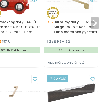
erek fogantyú AUTÓ - 1
GTV
Bútor fogantyú - UZ-819 -
V
ratos - UM-KID-D-001 -
Sárga réz 16 - Acél fém -
ros - Gumi - Színes
Több méretben gyártott
erekbútor fogantyú
színes fém bútorfogantyú
t
1 279 Ft - tól
3
457 Ft
52 db Raktáron
85 db Raktáron
Több méretben elérhető
T
-7% AKCIÓ