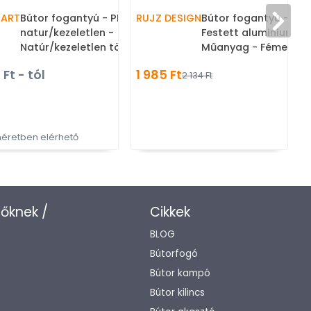
PART
Bútor fogantyú - PINTA
RUJZ DESIGN
Bútor fogantyú - u11 
natur/kezeletlen -
Festett aluminium ha
Natúr/kezeletlen tölgy 051 -
Műanyag - Fémes szí
Fa - Fa bútorfogantyú -
műanyag bútorfoga
 Ft - tól
1 985 Ft
2 134 Ft
Több méretben elérhető
éretben elérhető
zőknek /
Cikkek
BLOG
Bútorfogó
Bútor kampó
Bútor kilincs