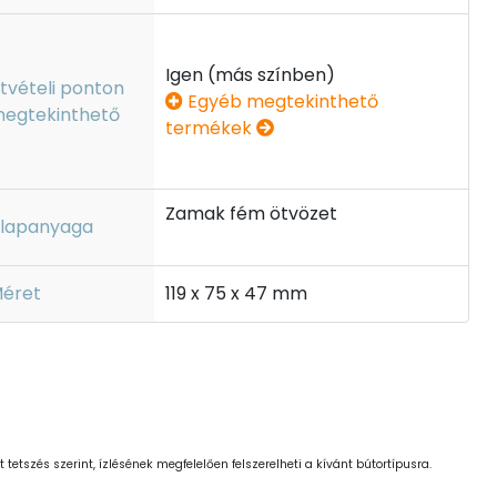
Igen (más színben)
tvételi ponton
Egyéb megtekinthető
egtekinthető
termékek
Zamak fém ötvözet
lapanyaga
éret
119 x 75 x 47 mm
 tetszés szerint, ízlésének megfelelően felszerelheti a kívánt bútortípusra.