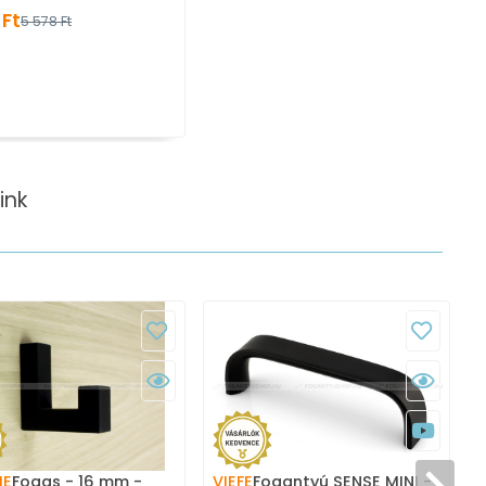
fogas
 Ft
5 578 Ft
ink
ME
Fogas - 16 mm -
VIEFE
Fogantyú SENSE MINI -