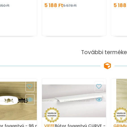
fogas
fogas
5 188 Ft
5 188
050 Ft
5 578 Ft
További terméke
or fogantyú - 96 mm -
VIEFE
Bútor fogantyú CURVE -
GRIM