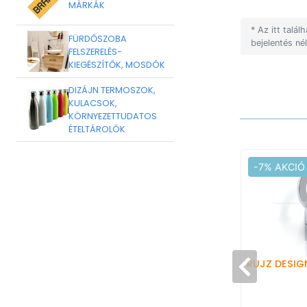
MÁRKÁK
* Az itt talá
FÜRDŐSZOBA
bejelentés né
FELSZERELÉS-
KIEGÉSZÍTŐK, MOSDÓK
DIZÁJN TERMOSZOK,
KULACSOK,
KÖRNYEZETTUDATOS
ÉTELTÁROLÓK
-7% AKCIÓ
RUJZ DESIG