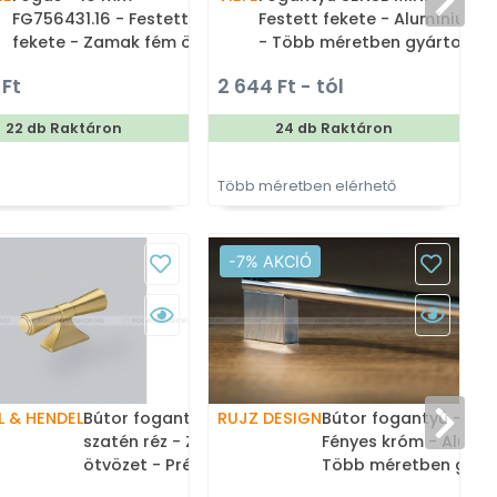
FG756431.16 - Festett
Festett fekete - Alumínium
fekete - Zamak fém ötvözet
- Több méretben gyártott
- Egy akasztós fogas
színes fém bútorfogantyú
 Ft
2 644 Ft - tól
1
22 db Raktáron
24 db Raktáron
Több méretben elérhető
T
-7% AKCIÓ
L & HENDEL
Bútor fogantyú - Pembrey -
RUJZ DESIGN
Bútor fogantyú - 404
a
szatén réz - Zamak fém
Fényes króm - Alumí
ötvözet - Prémium T-
Több méretben gyár
fogantyúk, T-
fém bútorfogantyú