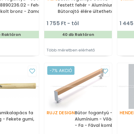
8890236.02 - Fehér -
Festett fehér - Alumínium -
ikolt bronz - Zamak fém
Bútorajtó élére ültethető
özet - Porcelán -
színes fém fogantyú
1 755 Ft - tól
1 445
celánnal kombinált
ikolt fém bútorfogantyú
b Raktáron
40 db Raktáron
Több méretben elérhető
-7% AKCIÓ
mikalapács fa
RUJZ DESIGN
Bútor fogantyú - 476.15 -
HENDE
g - Fekete gumi,
Alumínium - Világos bükkf
- Fa - Fával kombinált fém
bútorfogantyú