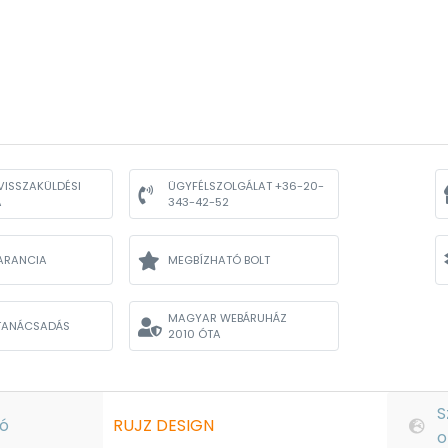
VISSZAKÜLDÉSI
ÜGYFÉLSZOLGÁLAT +36-20-
A
343-42-52
ARANCIA
MEGBÍZHATÓ BOLT
MAGYAR WEBÁRUHÁZ
TANÁCSADÁS
2010 ÓTA
S
ó
RUJZ DESIGN
o