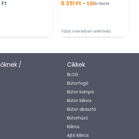
 Ft
5 351 Ft - tól
5 754 Ft
gombfogantyúk
Több méretben elérhető
T
zőknek /
Cikkek
BLOG
Bútorfogó
Bútor kampó
Bútor kilincs
Bútor akasztó
Bútorhúzó
Kilincs
k
Ajtó kilincs