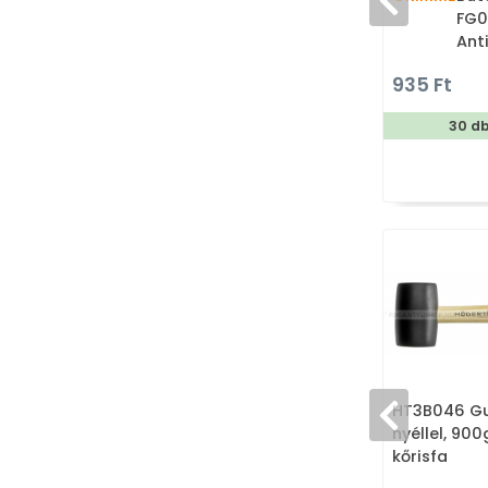
FG0
Ant
ötv
935 Ft
Por
ant
30 d
HT3B046 Gu
nyéllel, 900
kőrisfa