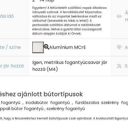
Figyelem! A feltüntetett szállítási napok általános
Á
irányadó számok. A termékkészlet folyamatos
tási idő
változása és az importok beérkezése miatt ez
m
változhat (kevesebb és több is lehet). A
pontosabb szállítási dátumot a raktárkészlet
ellenőrzése, illetve a gyártó által visszaigazolt
dátum alapján küldjük ki Önnek.
te / színe
Alumínium MCrE
A
Igen, metrikus fogantyúcsavar jár
r jár hozzá
S
hozzá (M4)
éshez ajánlott bútortípusok
fogantyú , irodabútor fogantyú , fürdőszoba szekrény fog
ppali bútor fogantyú , szekrény fogantyú
ét, hogy a felszereléshez kiemelt bútortípusok csak ajánlások. A kiválasztott fogantyút