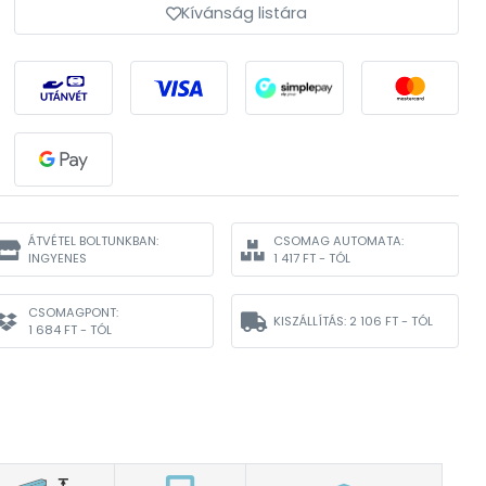
Kívánság listára
ÁTVÉTEL BOLTUNKBAN:
CSOMAG AUTOMATA:
INGYENES
1 417 FT - TÓL
CSOMAGPONT:
KISZÁLLÍTÁS:
2 106 FT - TÓL
1 684 FT - TÓL