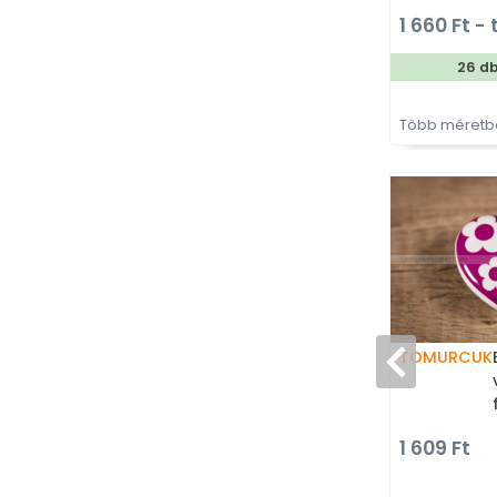
élére 
1 660 Ft - 
fogan
26 d
Több méretbe
TOMURCUK
1 609 Ft