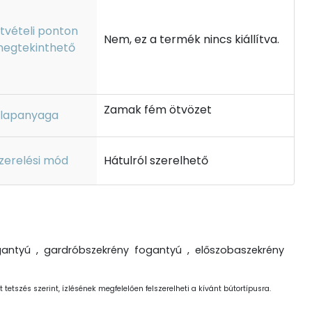
tvételi ponton
Nem, ez a termék nincs kiállítva.
egtekinthető
Zamak fém ötvözet
lapanyaga
zerelési mód
Hátulról szerelhető
antyú , gardróbszekrény fogantyú , előszobaszekrény
 tetszés szerint, ízlésének megfelelően felszerelheti a kívánt bútortípusra.