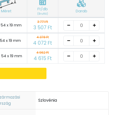
Ft/db
Méret
Darab
(Bruttó)
3 771 Ft
x 54 x 19 mm
3 507 Ft
4 378 Ft
x 54 x 19 mm
4 072 Ft
4 962 Ft
x 54 x 19 mm
4 615 Ft
zármazási
Szlovénia
rszág