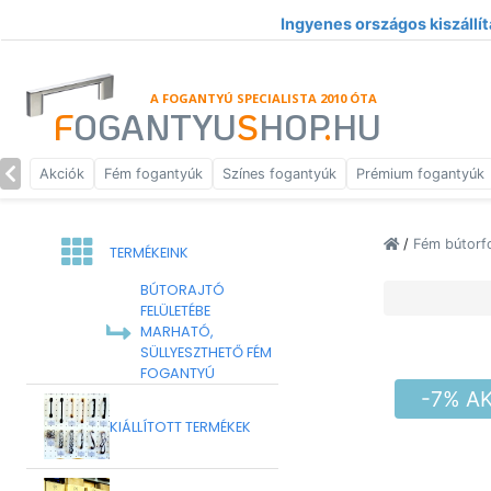
Ingyenes országos kiszállít
A FOGANTYÚ SPECIALISTA 2010 ÓTA
F
OGANTYU
S
HOP
.
HU
Akciók
Fém fogantyúk
Színes fogantyúk
Prémium fogantyúk
/
Fém bútorf
TERMÉKEINK
BÚTORAJTÓ
FELÜLETÉBE
MARHATÓ,
SÜLLYESZTHETŐ FÉM
FOGANTYÚ
-7% A
KIÁLLÍTOTT TERMÉKEK