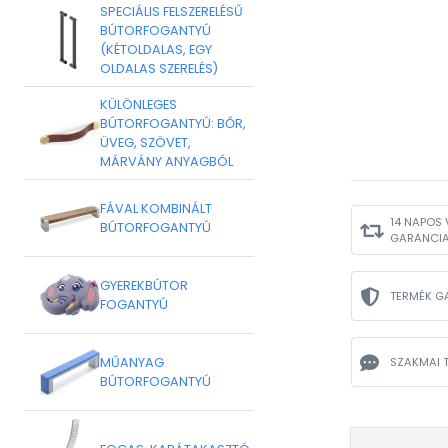
SPECIÁLIS FELSZERELÉSŰ
BÚTORFOGANTYÚ
(KÉTOLDALAS, EGY
OLDALAS SZERELÉS)
KÜLÖNLEGES
BÚTORFOGANTYÚ: BŐR,
ÜVEG, SZÖVET,
MÁRVÁNY ANYAGBÓL
FÁVAL KOMBINÁLT
14 NAPOS 
BÚTORFOGANTYÚ
GARANCI
GYEREKBÚTOR
TERMÉK G
FOGANTYÚ
MŰANYAG
SZAKMAI 
BÚTORFOGANTYÚ