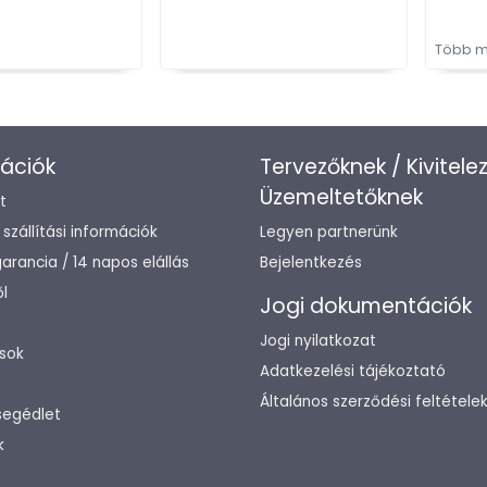
Több m
ációk
Tervezőknek / Kivitele
Üzemeltetőknek
t
/ szállítási információk
Legyen partnerünk
arancia / 14 napos elállás
Bejelentkezés
l
Jogi dokumentációk
Jogi nyilatkozat
sok
Adatkezelési tájékoztató
Általános szerződési feltétele
segédlet
k