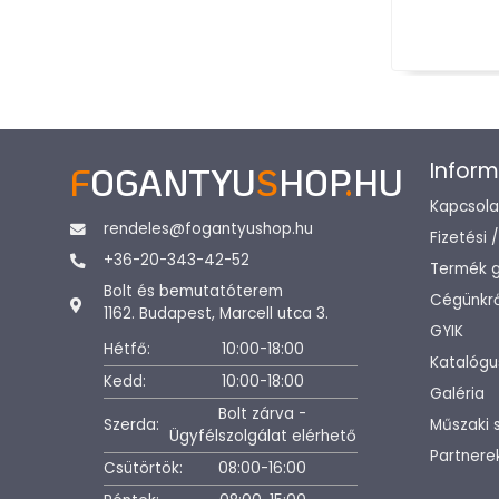
Inform
F
OGANTYU
S
HOP
.
HU
Kapcsola
rendeles@fogantyushop.hu
Fizetési 
+36-20-343-42-52
Termék g
Bolt és bemutatóterem
Cégünkrő
1162. Budapest, Marcell utca 3.
GYIK
Hétfő:
10:00-18:00
Katalógu
Kedd:
10:00-18:00
Galéria
Bolt zárva -
Szerda:
Műszaki 
Ügyfélszolgálat elérhető
Partnere
Csütörtök:
08:00-16:00