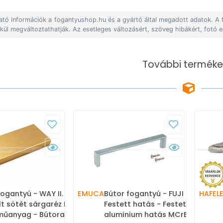
lható információk a fogantyushop.hu és a gyártó által megadott adatok. A
lkül megváltoztathatják. Az esetleges változásért, szöveg hibákért, fotó e
További terméke
fogantyú - WAY II. -
EMUCA
Bútor fogantyú - FUJI
HAFEL
lt sötét sárgaréz L29
Festett hatás - Festett
műanyag - Bútorajtó
aluminium hatás MCrEL -