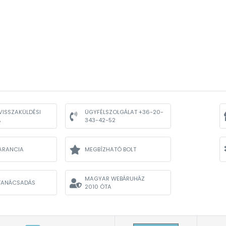
VISSZAKÜLDÉSI
ÜGYFÉLSZOLGÁLAT +36-20-
A
343-42-52
ARANCIA
MEGBÍZHATÓ BOLT
MAGYAR WEBÁRUHÁZ
TANÁCSADÁS
2010 ÓTA