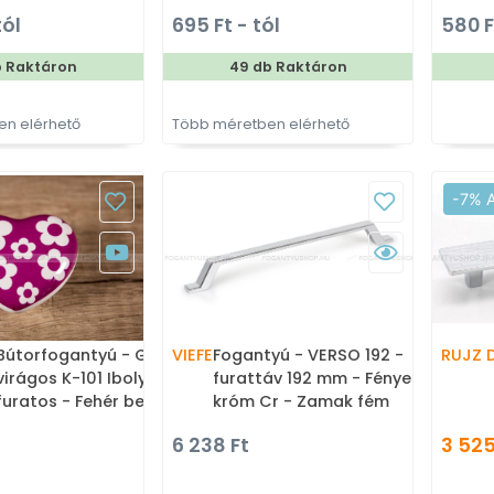
ültethető színes fém
Zamak fém ötvözet - Több
tól
695 Ft - tól
580 F
tyú
méretben gyártott fém
bútorfogantyú
b Raktáron
49 db Raktáron
n elérhető
Több méretben elérhető
-7% 
Bútorfogantyú - Gyerek szív
VIEFE
Fogantyú - VERSO 192 -
RUJZ 
virágos K-101 Ibolya - 1
furattáv 192 mm - Fényes
furatos - Fehér belo, Ibolya
króm Cr - Zamak fém
- Porcelán - Színes
ötvözet - Egy méretben
6 238 Ft
3 525
gyerekbútor fogantyú
gyártott fém
bútorfogantyú