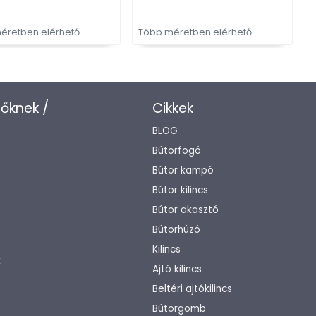
éretben elérhető
Több méretben elérhető
T
zőknek /
Cikkek
BLOG
Bútorfogó
Bútor kampó
Bútor kilincs
Bútor akasztó
Bútorhúzó
Kilincs
k
Ajtó kilincs
Beltéri ajtókilincs
Bútorgomb