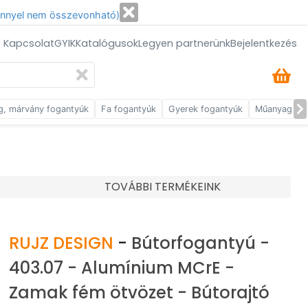
énnyel nem összevonható)
/ Kapcsolat
GYIK
Katalógusok
Legyen partnerünk
Bejelentkezés
g, márvány fogantyúk
Fa fogantyúk
Gyerek fogantyúk
Műanyag fog
TOVÁBBI TERMÉKEINK
RUJZ DESIGN
-
Bútorfogantyú -
403.07 - Alumínium MCrE -
Zamak fém ötvözet - Bútorajtó