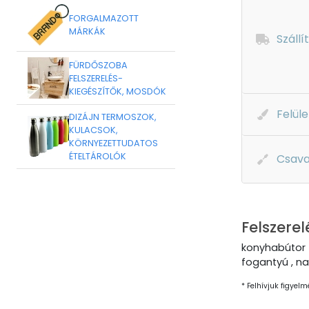
FORGALMAZOTT
MÁRKÁK
Szállí
FÜRDŐSZOBA
FELSZERELÉS-
KIEGÉSZÍTŐK, MOSDÓK
Felüle
DIZÁJN TERMOSZOK,
KULACSOK,
KÖRNYEZETTUDATOS
ÉTELTÁROLÓK
Csava
Felszerel
konyhabútor 
fogantyú , na
* Felhívjuk figyelm