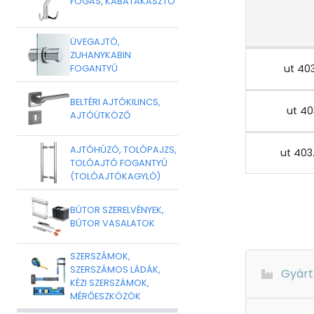
FOGAS, KABÁTAKASZTÓ
ÜVEGAJTÓ,
ZUHANYKABIN
ut 40
FOGANTYÚ
BELTÉRI AJTÓKILINCS,
ut 40
AJTÓÜTKÖZŐ
AJTÓHÚZÓ, TOLÓPAJZS,
ut 40
TOLÓAJTÓ FOGANTYÚ
(TOLÓAJTÓKAGYLÓ)
BÚTOR SZERELVÉNYEK,
BÚTOR VASALATOK
SZERSZÁMOK,
SZERSZÁMOS LÁDÁK,
Gyárt
KÉZI SZERSZÁMOK,
MÉRŐESZKÖZÖK