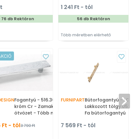
Szilikon gumi - Ajtóütköző,
méretben gyártott színes
t
1 241 Ft - tól
ajtókitámasztó (padlóra
fém bútorfogantyú
tehető, padlóra, falra,
76 db Raktáron
56 db Raktáron
ajtóra szerelhető)
Több méretben elérhető
T
AKCIÓ
DESIGN
Fogantyú - 516.30d - Fényes
FURNIPART
Bútorfogantyú - LONGA
króm Cr - Zamak fém
Lakkozott tölgy 052 - F
ötvözet - Több méretben
Fa bútorfogantyú
gyártott fém
 Ft - tól
7 569 Ft - tól
3 790 Ft
bútorfogantyú