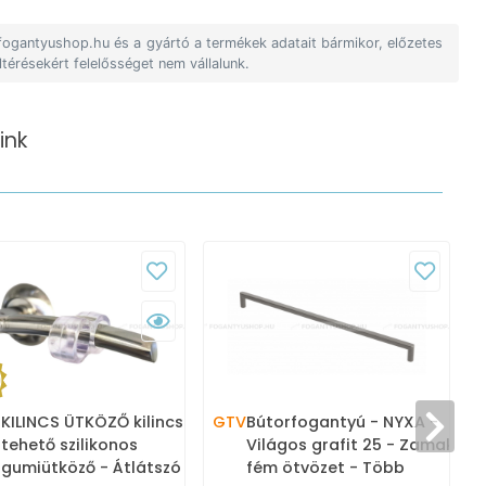
 fogantyushop.hu és a gyártó a termékek adatait bármikor, előzetes
ltérésekért felelősséget nem vállalunk.
ink
E
KILINCS ÜTKÖZŐ kilincsre
GTV
Bútorfogantyú - NYXA -
V
tehető szilikonos
Világos grafit 25 - Zamak
gumiütköző - Átlátszó -
fém ötvözet - Több