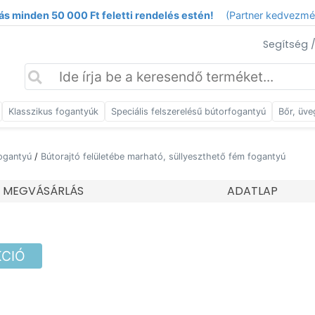
ás minden 50 000 Ft feletti rendelés estén!
(Partner kedvezm
Segítség 
Klasszikus fogantyúk
Speciális felszerelésű bútorfogantyú
Bőr, üve
ogantyú
/
Bútorajtó felületébe marható, süllyeszthető fém fogantyú
MEGVÁSÁRLÁS
ADATLAP
KCIÓ