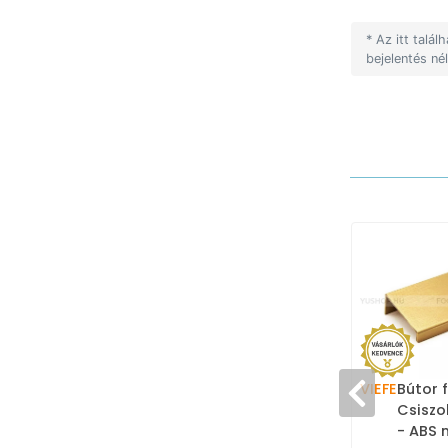
* Az itt talá
bejelentés né
VIEFE
Bútor 
Csiszo
- ABS 