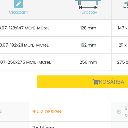
Cikkszám
Furattáv
3.07-128x147 MCrE-MCreL
128 mm
147 
3.07-192x211 MCrE-MCreL
192 mm
211 
3.07-256x275 MCrE-MCreL
256 mm
275 
KOSÁRBA
S
ó
RUJZ DESIGN
o
2 - 14 nap