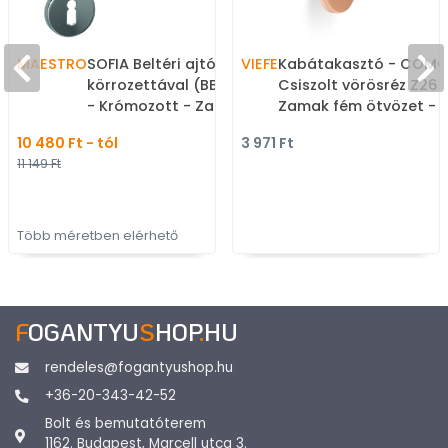
MAESTRO
SOFIA Beltéri ajtókilincs
VIEFE
Kabátakasztó - COMO
körrozettával (BB PZ WC)
Csiszolt vörösréz Z26 
- Krómozott - Zamak
Zamak fém ötvözet - 
fém ötvözet - Modern
akasztós fogas
10 480 Ft - tól
3 971 Ft
rozettás kilincs
11 149 Ft
Több méretben elérhető
F
OGANTYU
S
HOP
.
HU
rendeles@fogantyushop.hu
+36-20-343-42-52
Bolt és bemutatóterem
1162. Budapest, Marcell utca 3.