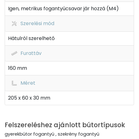
Igen, metrikus fogantyúcsavar jár hozzá (M4)
Szerelési mód
Hátulról szerelhető
Furattáv
160 mm
Méret
205 x 60 x 30 mm
Felszereléshez ajánlott bútortípusok
gyerekbútor fogantyú , szekrény fogantyú