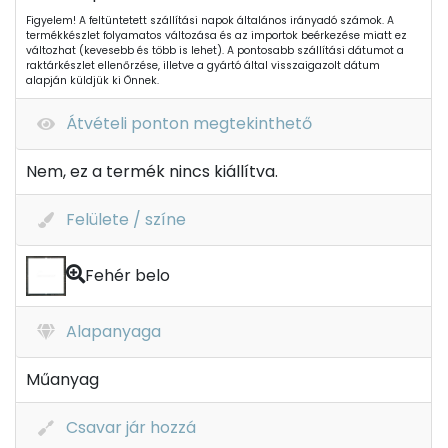
Figyelem! A feltüntetett szállítási napok általános irányadó számok. A
termékkészlet folyamatos változása és az importok beérkezése miatt ez
változhat (kevesebb és több is lehet). A pontosabb szállítási dátumot a
raktárkészlet ellenőrzése, illetve a gyártó által visszaigazolt dátum
alapján küldjük ki Önnek.
Átvételi ponton megtekinthető
Nem, ez a termék nincs kiállítva.
Felülete / színe
Fehér belo
Alapanyaga
Műanyag
Csavar jár hozzá