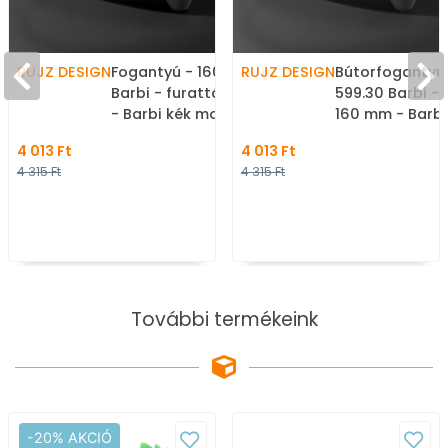
RUJZ DESIGN
Fogantyú - 160 599.30
RUJZ DESIGN
Bútorfogantyú 
Barbi - furattáv 160 mm
599.30 Barbi - 
- Barbi kék modra barby
160 mm - Barbi
- Farmer szövet - Színes
zelena barby -
4 013 Ft
4 013 Ft
műanyag bútorfogantyú
szövet - Szín
4 315 Ft
4 315 Ft
bútorfogantyú
További termékeink
-20% AKCIÓ