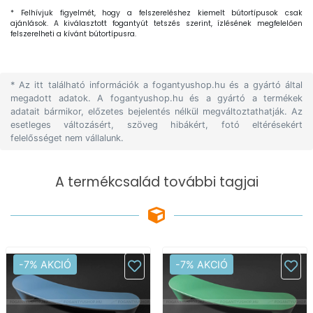
* Felhívjuk figyelmét, hogy a felszereléshez kiemelt bútortípusok csak
ajánlások. A kiválasztott fogantyút tetszés szerint, ízlésének megfelelően
felszerelheti a kívánt bútortípusra.
* Az itt található információk a fogantyushop.hu és a gyártó által
megadott adatok. A fogantyushop.hu és a gyártó a termékek
adatait bármikor, előzetes bejelentés nélkül megváltoztathatják. Az
esetleges változásért, szöveg hibákért, fotó eltérésekért
felelősséget nem vállalunk.
A termékcsalád további tagjai
-7% AKCIÓ
-7% AKCIÓ