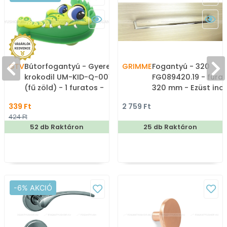
GTV
Bútorfogantyú - Gyerek
GRIMME
Fogantyú - 320
krokodil UM-KID-Q-001
FG089420.19 - fura
(fű zöld) - 1 furatos -
320 mm - Ezüst ino
Színes - Gumi -
(szálcsiszolt) SNiL -
339 Ft
2 759 Ft
Mesefigurás, állatos
Márvány - Egy mér
424 Ft
gyerekbútor fogantyú
gyártott fém
52 db Raktáron
25 db Raktáron
bútorfogantyú
-6% AKCIÓ