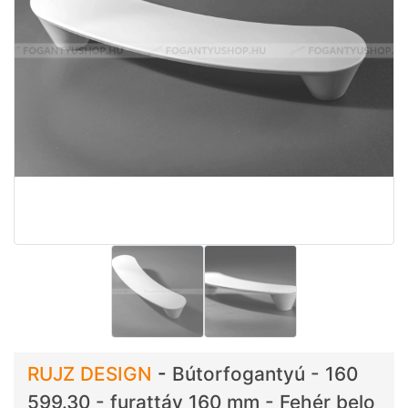
RUJZ DESIGN
-
Bútorfogantyú - 160
599.30 - furattáv 160 mm - Fehér belo