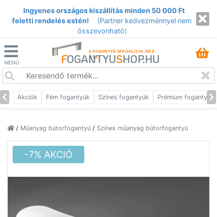
Ingyenes országos kiszállítás minden 50 000 Ft
feletti rendelés estén!
(Partner kedvezménnyel nem
összevonható)
A FOGANTYÚ SPECIALISTA 2010
F
OGANTYU
S
HOP
.
HU
ÓTA
MENÜ
Akciók
Fém fogantyúk
Színes fogantyúk
Prémium fogantyúk
/
Műanyag bútorfogantyú
/
Színes műanyag bútorfogantyú
-7% AKCIÓ