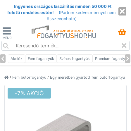
Ingyenes országos kiszállítás minden 50 000 Ft
feletti rendelés estén!
(Partner kedvezménnyel nem
összevonható)
A FOGANTYÚ SPECIALISTA 2010
F
OGANTYU
S
HOP
.
HU
ÓTA
MENÜ
Akciók
Fém fogantyúk
Színes fogantyúk
Prémium fogantyúk
/
Fém bútorfogantyú
/
Egy méretben gyártott fém bútorfogantyú
-7% AKCIÓ