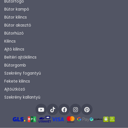
Bútorfogó
Bútor kampó
Bútor kilincs
Bútor akasztó
Bútorhúzó
Kilincs
Ajtó kilincs
Beltéri ajtókilincs
Bútorgomb
Szekrény fogantyú
Fekete kilincs
Ajtóütköző
Szekrény kallantyú