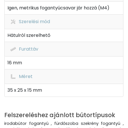
Igen, metrikus fogantyúcsavar jár hozzá (M4)
Szerelési mód
Hátulról szerelhető
Furattáv
16 mm
Méret
35 x 25 x 15 mm
Felszereléshez ajánlott bútortípusok
irodabútor fogantyú , fürdőszoba szekrény fogantyú ,