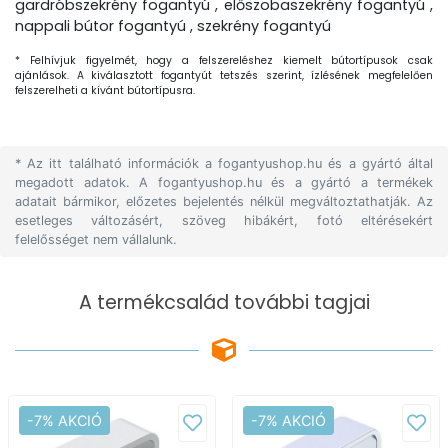
gardróbszekrény fogantyú , előszobaszekrény fogantyú ,
nappali bútor fogantyú , szekrény fogantyú
* Felhívjuk figyelmét, hogy a felszereléshez kiemelt bútortípusok csak
ajánlások. A kiválasztott fogantyút tetszés szerint, ízlésének megfelelően
felszerelheti a kívánt bútortípusra.
* Az itt található információk a fogantyushop.hu és a gyártó által
megadott adatok. A fogantyushop.hu és a gyártó a termékek
adatait bármikor, előzetes bejelentés nélkül megváltoztathatják. Az
esetleges változásért, szöveg hibákért, fotó eltérésekért
felelősséget nem vállalunk.
A termékcsalád további tagjai
-7% AKCIÓ
-7% AKCIÓ