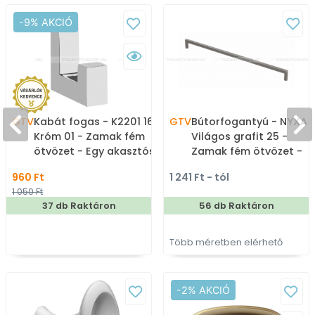
-9% AKCIÓ
GTV
Kabát fogas - K2201 16 -
GTV
Bútorfogantyú - NYXA 
Króm 01 - Zamak fém
Világos grafit 25 -
ötvözet - Egy akasztós
Zamak fém ötvözet -
fogas
Több méretben gyárto
960 Ft
1 241 Ft - tól
színes fém
1 050 Ft
bútorfogantyú
37 db Raktáron
56 db Raktáron
Több méretben elérhető
-2% AKCIÓ