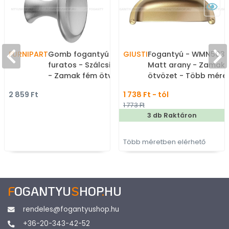
FURNIPART
Gomb fogantyú - BELL - 1
GIUSTI
Fogantyú - WMN5031
furatos - Szálcsiszolt 66
Matt arany - Zamak fém
- Zamak fém ötvözet -
ötvözet - Több mére
Fém gombfogantyú,
gyártott színes fém
2 859 Ft
1 738 Ft - tól
bútorgomb (szögletes,
bútorfogantyú
1 773 Ft
kerek)
3 db Raktáron
Több méretben elérhető
F
OGANTYU
S
HOP
.
HU
rendeles@fogantyushop.hu
+36-20-343-42-52