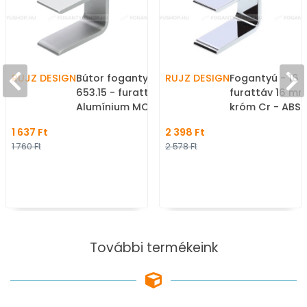
RUJZ DESIGN
Bútor fogantyú - 16
RUJZ DESIGN
Fogantyú - 16 6
653.15 - furattáv 16 mm -
furattáv 16 mm
Alumínium MCrE - ABS
króm Cr - ABS
műanyag - Egy méretben
Egy méretben 
1 637 Ft
2 398 Ft
gyártott fém
fém bútorfoga
1 760 Ft
2 578 Ft
bútorfogantyú
További termékeink