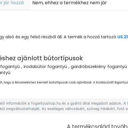
r jár hozzá
Nem, ehhez a termékhez nem jár
y alsó és egy felső részből áll. A termék a hozzá tartozó
US 2
éshez ajánlott bútortípusok
fogantyú , irodabútor fogantyú , gardróbszekrény fogantyú 
antyú
ét, hogy a felszereléshez kiemelt bútortípusok csak ajánlások. A kiválasztott fogantyút
lható információk a fogantyushop.hu és a gyártó által megadott adatok. A
lkül megváltoztathatják. Az esetleges változásért, szöveg hibákért, fotó e
A termékcsalád tovább