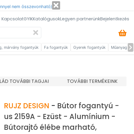
énnyel nem összevonható)
/ Kapcsolat
GYIK
Katalógusok
Legyen partnerünk
Bejelentkezés
g, márvány fogantyúk
Fa fogantyúk
Gyerek fogantyúk
Műanyag fog
LÁD TOVÁBBI TAGJAI
TOVÁBBI TERMÉKEINK
RUJZ DESIGN
-
Bútor fogantyú -
us 2159A - Ezüst - Alumínium -
Bútorajtó élébe marható,