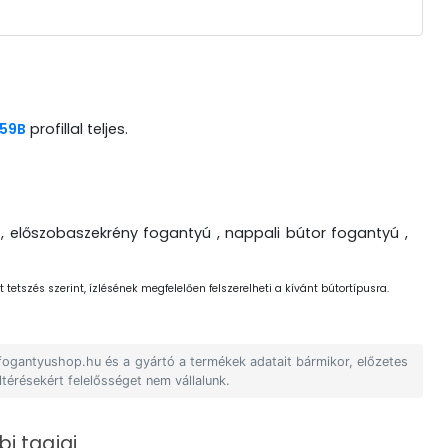
159B
profillal teljes.
, előszobaszekrény fogantyú , nappali bútor fogantyú ,
 tetszés szerint, ízlésének megfelelően felszerelheti a kívánt bútortípusra.
 fogantyushop.hu és a gyártó a termékek adatait bármikor, előzetes
ltérésekért felelősséget nem vállalunk.
i tagjai