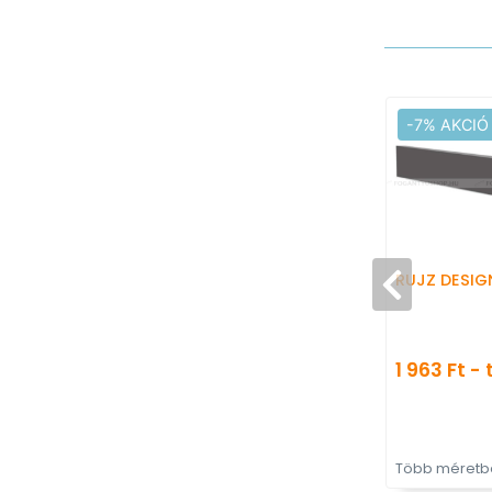
-7% AKCIÓ
RUJZ DESIG
1 963 Ft - 
Több méretbe