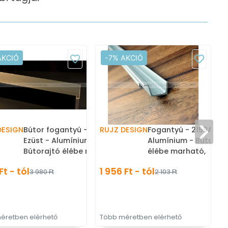
AKCIÓ
-7% AKCIÓ
DESIGN
Bútor fogantyú - us 2159B -
RUJZ DESIGN
Fogantyú - 2159A.5 -
Ezüst - Alumínium -
Alumínium - Bútoraj
Bútorajtó élébe marható,
élébe marható,
ú
süllyeszthető fém fogantyú
süllyeszthető fém fo
Ft - tól
1 956 Ft - tól
3 980 Ft
2 103 Ft
éretben elérhető
Több méretben elérhető
T