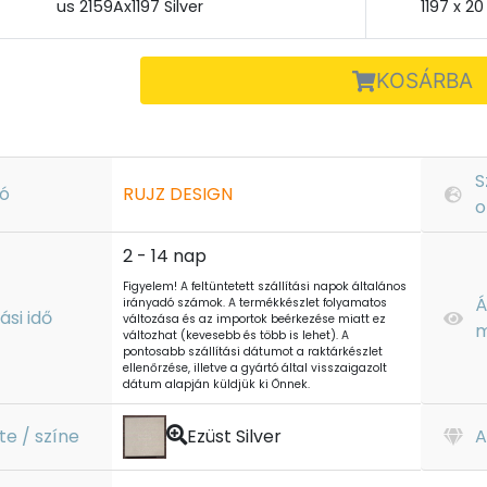
us 2159Ax1197 Silver
1197 x 2
KOSÁRBA
S
ó
RUJZ DESIGN
o
2 - 14 nap
Figyelem! A feltüntetett szállítási napok általános
Á
irányadó számok. A termékkészlet folyamatos
tási idő
változása és az importok beérkezése miatt ez
m
változhat (kevesebb és több is lehet). A
pontosabb szállítási dátumot a raktárkészlet
ellenőrzése, illetve a gyártó által visszaigazolt
dátum alapján küldjük ki Önnek.
te / színe
Ezüst Silver
A