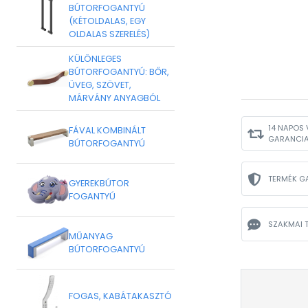
BÚTORFOGANTYÚ
(KÉTOLDALAS, EGY
OLDALAS SZERELÉS)
KÜLÖNLEGES
BÚTORFOGANTYÚ: BŐR,
ÜVEG, SZÖVET,
MÁRVÁNY ANYAGBÓL
14 NAPOS 
FÁVAL KOMBINÁLT
GARANCI
BÚTORFOGANTYÚ
TERMÉK G
GYEREKBÚTOR
FOGANTYÚ
SZAKMAI 
MŰANYAG
BÚTORFOGANTYÚ
FOGAS, KABÁTAKASZTÓ