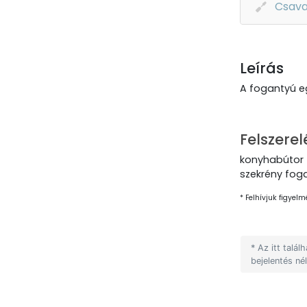
Csava
Leírás
A fogantyú eg
Felszerel
konyhabútor 
szekrény fog
* Felhívjuk figyelm
* Az itt talá
bejelentés né