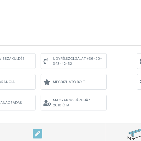
VISSZAKÜLDÉSI
ÜGYFÉLSZOLGÁLAT +36-20-
A
343-42-52
ARANCIA
MEGBÍZHATÓ BOLT
MAGYAR WEBÁRUHÁZ
TANÁCSADÁS
2010 ÓTA