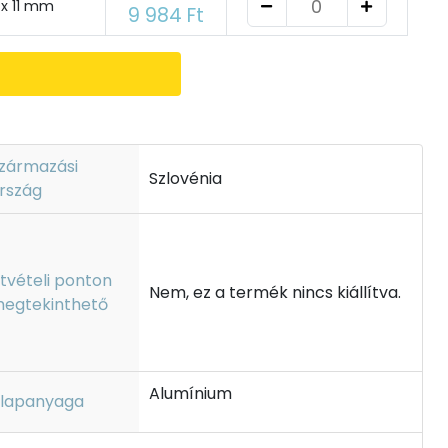
0 x 11 mm
9 984 Ft
zármazási
Szlovénia
rszág
tvételi ponton
Nem, ez a termék nincs kiállítva.
egtekinthető
Alumínium
lapanyaga