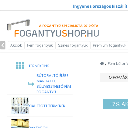
Ingyenes országos kiszállít
A FOGANTYÚ SPECIALISTA 2010 ÓTA
F
OGANTYU
S
HOP
.
HU
Akciók
Fém fogantyúk
Színes fogantyúk
Prémium fogantyúk
/
Fém bútorf
TERMÉKEINK
BÚTORAJTÓ ÉLÉBE
MEGVÁS
MARHATÓ,
SÜLLYESZTHETŐ FÉM
FOGANTYÚ
-7% A
KIÁLLÍTOTT TERMÉKEK
RAKTÁRON