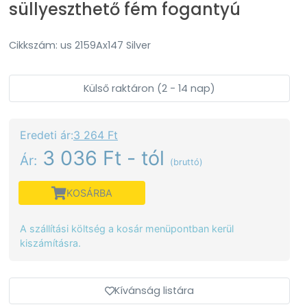
süllyeszthető fém fogantyú
Cikkszám: us 2159Ax147 Silver
Külső raktáron (2 - 14 nap)
Eredeti ár:
3 264 Ft
3 036 Ft - tól
Ár:
(bruttó)
KOSÁRBA
A szállítási költség a kosár menüpontban kerül
kiszámításra.
Kívánság listára