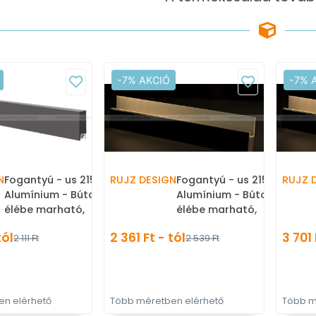
-7% AKCIÓ
-7% 
N
Fogantyú - us 2159A -
RUJZ DESIGN
Fogantyú - us 2159B -
RUJZ 
Alumínium - Bútorajtó
Alumínium - Bútorajtó
élébe marható,
élébe marható,
süllyeszthető fém fogantyú
süllyeszthető fém foganty
tól
2 361 Ft - tól
3 701 
2 111 Ft
2 539 Ft
n elérhető
Több méretben elérhető
Több m