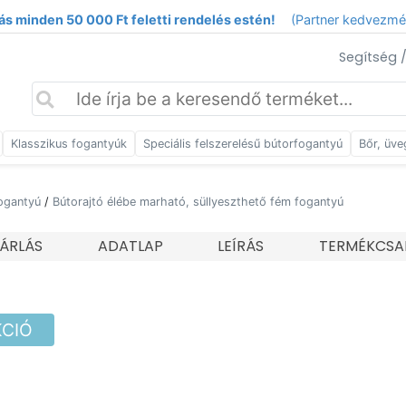
ás minden 50 000 Ft feletti rendelés estén!
(Partner kedvezm
Segítség 
Klasszikus fogantyúk
Speciális felszerelésű bútorfogantyú
Bőr, üve
ogantyú
/
Bútorajtó élébe marható, süllyeszthető fém fogantyú
ÁRLÁS
ADATLAP
LEÍRÁS
TERMÉKCSA
KCIÓ