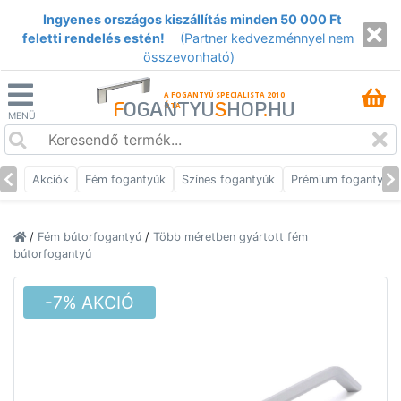
Ingyenes országos kiszállítás minden 50 000 Ft
feletti rendelés estén!
(Partner kedvezménnyel nem
összevonható)
A FOGANTYÚ SPECIALISTA 2010
F
OGANTYU
S
HOP
.
HU
ÓTA
MENÜ
Akciók
Fém fogantyúk
Színes fogantyúk
Prémium fogantyúk
/
Fém bútorfogantyú
/
Több méretben gyártott fém
bútorfogantyú
-7% AKCIÓ