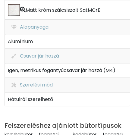
Matt króm szálcsiszolt SatMCrE
Alapanyaga
Alumínium
Csavar jár hozzá
Igen, metrikus fogantyúcsavar jár hozzá (M4)
Szerelési mód
Hátulról szerelhető
Felszereléshez ajánlott bútortípusok
konyhabútor fogantyú , irodabútor fogantyú ,