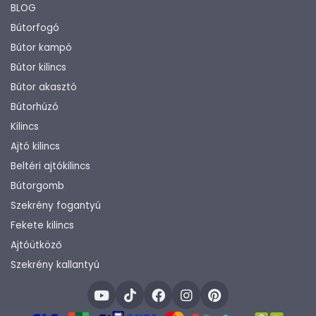
BLOG
Bútorfogó
Bútor kampó
Bútor kilincs
Bútor akasztó
Bútorhúzó
Kilincs
Ajtó kilincs
Beltéri ajtókilincs
Bútorgomb
Szekrény fogantyú
Fekete kilincs
Ajtóütköző
Szekrény kallantyú