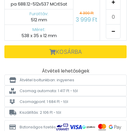
pa 688.12-512x537 MCrESat
4 300 Ft
Furattáv:
3 999 Ft
512 mm
Méret:
538 x 35 x 12 mm
KOSÁRBA
Átvételi lehetőségek
Átvétel boltunkban: ingyenes
Csomag automata: 1 417 Ft - tól
Csomagpont: 1 684 Ft - tól
Kiszállítás: 2 106 Ft - tól
Biztonságos fizetés