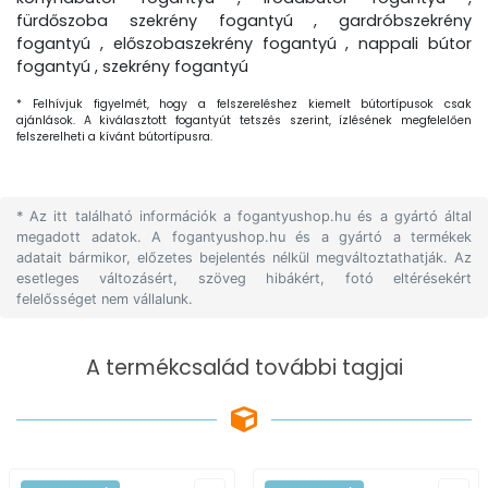
fürdőszoba szekrény fogantyú , gardróbszekrény
fogantyú , előszobaszekrény fogantyú , nappali bútor
fogantyú , szekrény fogantyú
* Felhívjuk figyelmét, hogy a felszereléshez kiemelt bútortípusok csak
ajánlások. A kiválasztott fogantyút tetszés szerint, ízlésének megfelelően
felszerelheti a kívánt bútortípusra.
* Az itt található információk a fogantyushop.hu és a gyártó által
megadott adatok. A fogantyushop.hu és a gyártó a termékek
adatait bármikor, előzetes bejelentés nélkül megváltoztathatják. Az
esetleges változásért, szöveg hibákért, fotó eltérésekért
felelősséget nem vállalunk.
A termékcsalád további tagjai