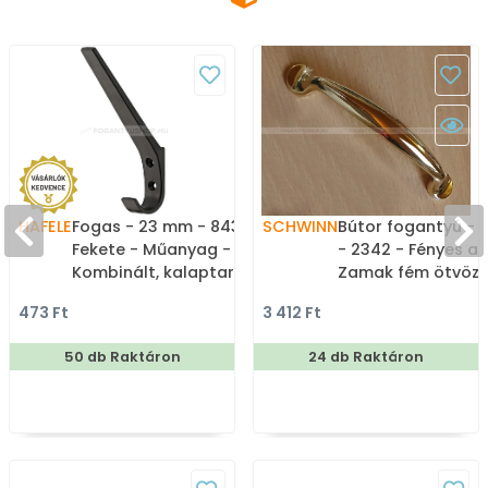
HAFELE
Fogas - 23 mm - 843.17 -
SCHWINN
Bútor fogantyú -
Fekete - Műanyag -
- 2342 - Fényes ar
Kombinált, kalaptartós
Zamak fém ötvöze
fogas - (műanyag)
méretben gyártot
473 Ft
3 412 Ft
színes fém
bútorfogantyú
50 db Raktáron
24 db Raktáron