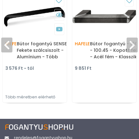
VIEFE
Bútor fogantyú SENSE -
HAFELE
Bútor fogantyú - 16
Fekete szálcsiszolt -
- 100.45 - Kopott fek
Alumínium - Több
- Acél fém - Klassziku
méretben gyártott
vintage, antik fém
3 576 Ft - tól
9 851 Ft
színes fém
bútorfogantyú
bútorfogantyú
Több méretben elérhető
F
OGANTYU
S
HOP
.
HU
rendeles@fogantyushop.hu