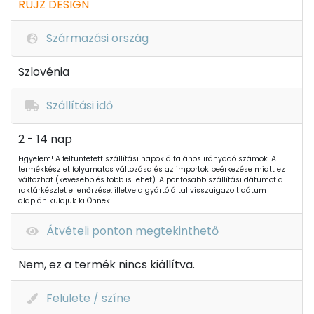
RUJZ DESIGN
Származási ország
Szlovénia
Szállítási idő
2 - 14 nap
Figyelem! A feltüntetett szállítási napok általános irányadó számok. A
termékkészlet folyamatos változása és az importok beérkezése miatt ez
változhat (kevesebb és több is lehet). A pontosabb szállítási dátumot a
raktárkészlet ellenőrzése, illetve a gyártó által visszaigazolt dátum
alapján küldjük ki Önnek.
Átvételi ponton megtekinthető
Nem, ez a termék nincs kiállítva.
Felülete / színe