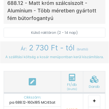
688.12 - Matt króm szálcsiszolt -
Alumínium - Több méretben gyártott
fém bútorfogantyú
Külső raktáron (2 - 14 nap)
2 730 Ft - tól
Ár:
(bruttó)
A szállítási költség a kosár menüpontban kerül kiszámításra.
Ft/db
Darab
(Bruttó)
Cikkszám:
pa 688.12-160x185 MCrESat