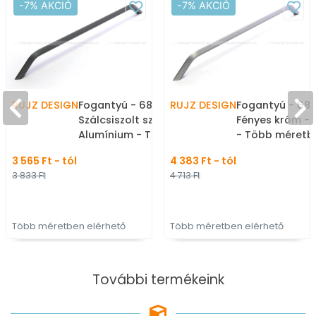
-7% AKCIÓ
-7% AKCIÓ
RUJZ DESIGN
Fogantyú - 688.12 -
RUJZ DESIGN
Fogantyú - 688.
Szálcsiszolt szürke -
Fényes króm -
Alumínium - Több
- Több méretb
méretben gyártott
gyártott fém
3 565 Ft - tól
4 383 Ft - tól
színes fém
bútorfogantyú
3 833 Ft
4 713 Ft
bútorfogantyú
Több méretben elérhető
Több méretben elérhető
További termékeink