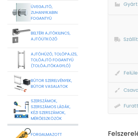
Gyárt
ÜVEGAJTÓ,
ZUHANYKABIN
FOGANTYÚ
BELTÉRI AJTÓKILINCS,
Szállí
AJTÓÜTKÖZŐ
AJTÓHÚZÓ, TOLÓPAJZS,
TOLÓAJTÓ FOGANTYÚ
(TOLÓAJTÓKAGYLÓ)
Felüle
BÚTOR SZERELVÉNYEK,
BÚTOR VASALATOK
Csava
SZERSZÁMOK,
Furat
SZERSZÁMOS LÁDÁK,
KÉZI SZERSZÁMOK,
MÉRŐESZKÖZÖK
Felszerel
FORGALMAZOTT