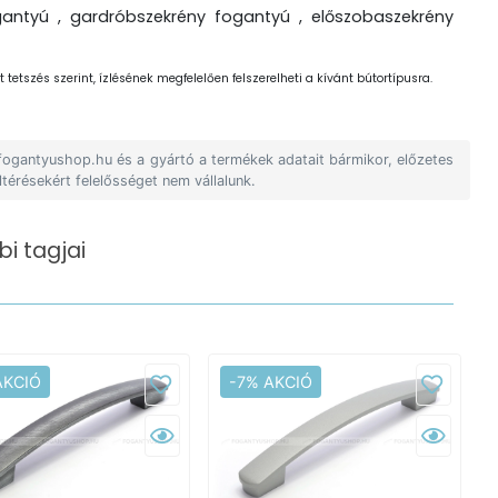
antyú , gardróbszekrény fogantyú , előszobaszekrény
 tetszés szerint, ízlésének megfelelően felszerelheti a kívánt bútortípusra.
 fogantyushop.hu és a gyártó a termékek adatait bármikor, előzetes
ltérésekért felelősséget nem vállalunk.
i tagjai
AKCIÓ
-7% AKCIÓ