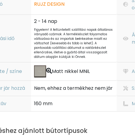
S
ó
RUJZ DESIGN
o
2 - 14 nap
Figyelem! A feltüntetett szállítási napok általános
Á
irányadó számok. A termékkészlet folyamatos
tási idő
változása és az importok beérkezése miatt ez
m
változhat (kevesebb és több is lehet). A
pontosabb szállítási dátumot a raktárkészlet
ellenőrzése, illetve a gyártó által visszaigazolt
dátum alapján küldjük ki Önnek.
te / színe
Matt nikkel MNiL
A
r jár hozzá
Nem, ehhez a termékhez nem jár
S
táv
160 mm
M
éshez ajánlott bútortípusok