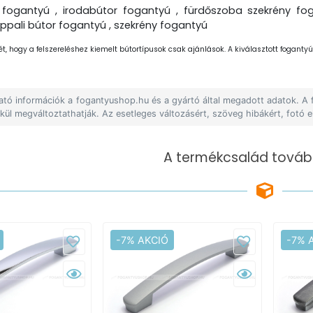
fogantyú , irodabútor fogantyú , fürdőszoba szekrény fog
ppali bútor fogantyú , szekrény fogantyú
ét, hogy a felszereléshez kiemelt bútortípusok csak ajánlások. A kiválasztott fogantyút
lható információk a fogantyushop.hu és a gyártó által megadott adatok. A
lkül megváltoztathatják. Az esetleges változásért, szöveg hibákért, fotó e
A termékcsalád tovább
-7% AKCIÓ
-7% 