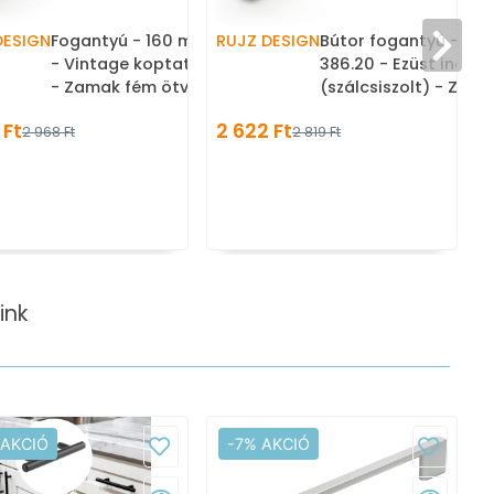
-
DESIGN
Fogantyú - 160 mm - 386.20
RUJZ DESIGN
Bútor fogantyú - 16
- Vintage koptatott fekete
386.20 - Ezüst inox
- Zamak fém ötvözet -
(szálcsiszolt) - Zam
Klasszikus, vintage, antik
ötvözet - Egy méret
 Ft
2 622 Ft
2 968 Ft
2 819 Ft
fém bútorfogantyú
gyártott fém
bútorfogantyú
ink
 AKCIÓ
-7% AKCIÓ