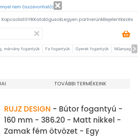
énnyel nem összevonható)
/ Kapcsolat
GYIK
Katalógusok
Legyen partnerünk
Bejelentkezés
g, márvány fogantyúk
Fa fogantyúk
Gyerek fogantyúk
Műanyag fog
JAI
TOVÁBBI TERMÉKEINK
RUJZ DESIGN
-
Bútor fogantyú -
160 mm - 386.20 - Matt nikkel -
Zamak fém ötvözet - Egy