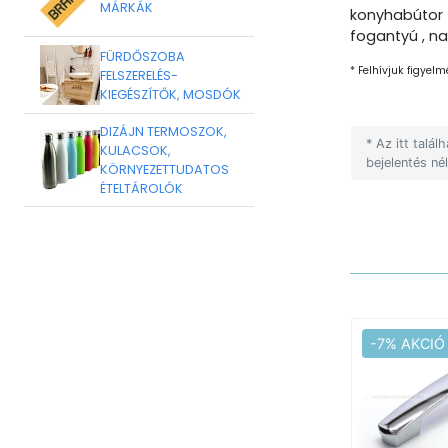
MÁRKÁK
konyhabútor 
fogantyú , na
FÜRDŐSZOBA
* Felhívjuk figyelm
FELSZERELÉS-
KIEGÉSZÍTŐK, MOSDÓK
DIZÁJN TERMOSZOK,
* Az itt talá
KULACSOK,
bejelentés né
KÖRNYEZETTUDATOS
ÉTELTÁROLÓK
-7% AKCIÓ