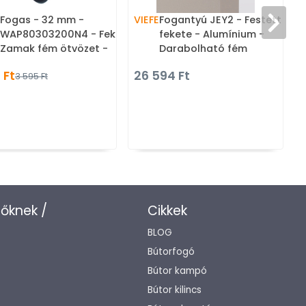
Fogas - 32 mm -
VIEFE
Fogantyú JEY2 - Festett
WAP80303200N4 - Fekete -
fekete - Alumínium -
Zamak fém ötvözet -
Darabolható fém
Kombinált, kalaptartós
bútorfogantyú (fogantyú
 Ft
26 594 Ft
3 595 Ft
fogas
profil)
zőknek /
Cikkek
BLOG
Bútorfogó
Bútor kampó
Bútor kilincs