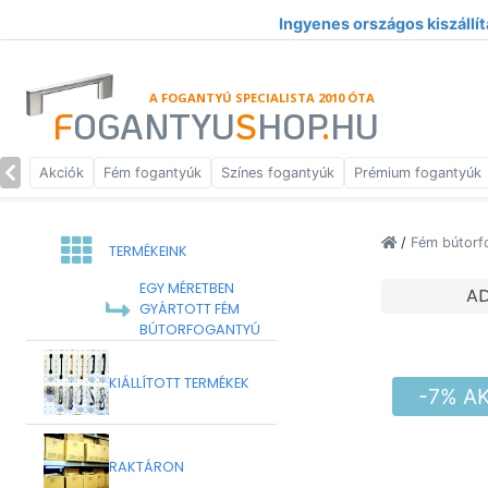
Ingyenes országos kiszállít
A FOGANTYÚ SPECIALISTA 2010 ÓTA
F
OGANTYU
S
HOP
.
HU
Akciók
Fém fogantyúk
Színes fogantyúk
Prémium fogantyúk
/
Fém bútorf
TERMÉKEINK
EGY MÉRETBEN
A
GYÁRTOTT FÉM
BÚTORFOGANTYÚ
KIÁLLÍTOTT TERMÉKEK
-7% A
RAKTÁRON