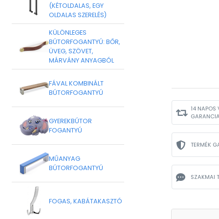
(KÉTOLDALAS, EGY
OLDALAS SZERELÉS)
KÜLÖNLEGES
BÚTORFOGANTYÚ: BŐR,
ÜVEG, SZÖVET,
MÁRVÁNY ANYAGBÓL
FÁVAL KOMBINÁLT
BÚTORFOGANTYÚ
14 NAPOS 
GARANCI
GYEREKBÚTOR
FOGANTYÚ
TERMÉK G
MŰANYAG
BÚTORFOGANTYÚ
SZAKMAI 
FOGAS, KABÁTAKASZTÓ