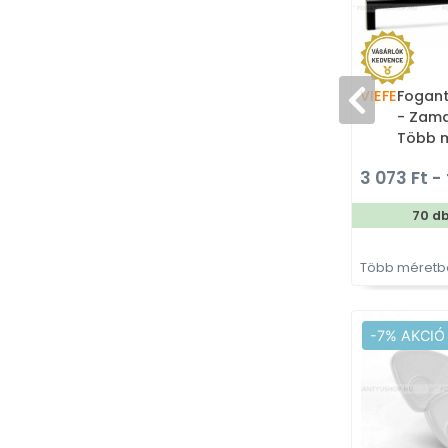
VIEFE
Fogant
- Zama
Több m
színes
3 073 Ft - 
70 d
Több méretbe
-7% AKCIÓ