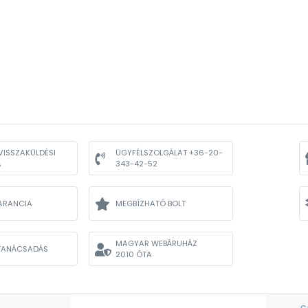
VISSZAKÜLDÉSI
ÜGYFÉLSZOLGÁLAT +36-20-
A
343-42-52
ARANCIA
MEGBÍZHATÓ BOLT
MAGYAR WEBÁRUHÁZ
TANÁCSADÁS
2010 ÓTA