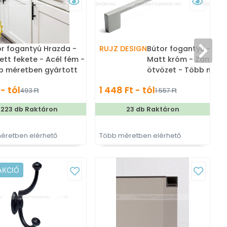
r fogantyú Hrazda -
RUJZ DESIGN
Bútor fogantyú - 529
ett fekete - Acél fém -
Matt króm - Zamak 
b méretben gyártott
ötvözet - Több mére
nes fém bútorfogantyú
gyártott fém
 - tól
1 448 Ft - tól
7
493 Ft
1 557 Ft
bútorfogantyú
223 db Raktáron
23 db Raktáron
éretben elérhető
Több méretben elérhető
T
AKCIÓ