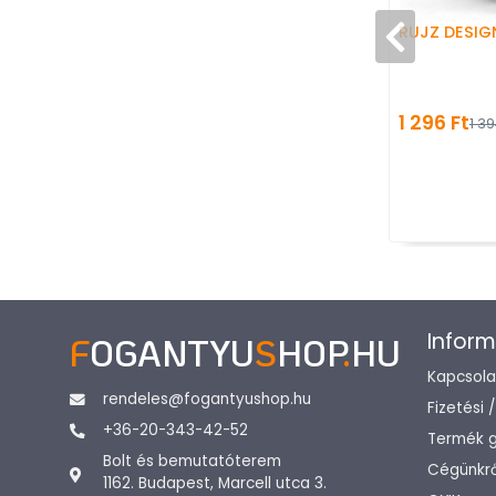
RUJZ DESIG
1 296 Ft
1 39
Inform
F
OGANTYU
S
HOP
.
HU
Kapcsola
rendeles@fogantyushop.hu
Fizetési 
+36-20-343-42-52
Termék g
Bolt és bemutatóterem
Cégünkrő
1162. Budapest, Marcell utca 3.