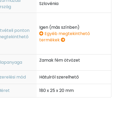
zármazási
Szlovénia
rszág
Igen (más színben)
tvételi ponton
Egyéb megtekinthető
egtekinthető
termékek
Zamak fém ötvözet
lapanyaga
zerelési mód
Hátulról szerelhető
éret
180 x 25 x 20 mm