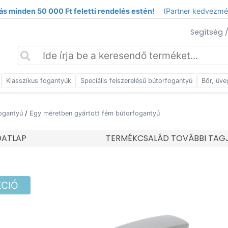
ás minden 50 000 Ft feletti rendelés estén!
(Partner kedvezm
Segítség 
Klasszikus fogantyúk
Speciális felszerelésű bútorfogantyú
Bőr, üve
ogantyú
/
Egy méretben gyártott fém bútorfogantyú
DATLAP
TERMÉKCSALÁD TOVÁBBI TAG
KCIÓ