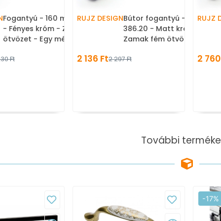
N
Fogantyú - 160 mm - 386.20
RUJZ DESIGN
Bútor fogantyú - 160 mm 
RUJZ 
- Fényes króm - Zamak fém
386.20 - Matt króm -
ötvözet - Egy méretben
Zamak fém ötvözet - Egy
gyártott fém
méretben gyártott fém
2 136 Ft
2 760
30 Ft
2 297 Ft
bútorfogantyú
bútorfogantyú
További terméke
-17%