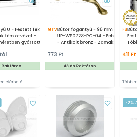
yú U - Festett fekete
GTV
Bútor fogantyú - 96 mm -
FS
Búto
k fém ötvözet -
UP-WP0728-PC-04 - Fehér
Fest
éretben gyártott
- Antikolt bronz - Zamak
Töb
 fém bútorfogantyú
fém ötvözet - Porcelán -
szí
tól
773 Ft
411 Ft
Porcelánnal kombinált
antikolt fém bútorfogantyú
b Raktáron
43 db Raktáron
n elérhető
Több m
-2% 