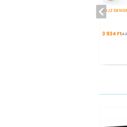
RUJZ DESIG
3 934 Ft
4 2