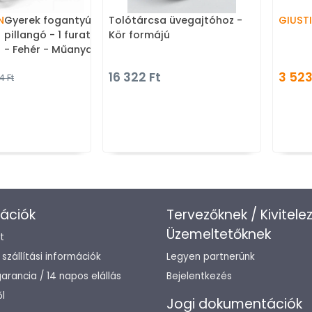
N
Gyerek fogantyú lepke,
Tolótárcsa üvegajtóhoz -
GIUSTI
pillangó - 1 furatos - 845.27
Kör formájú
- Fehér - Műanyag -
Mesefigurás, állatos
16 322 Ft
3 523
4 Ft
gyerekbútor fogantyú
ációk
Tervezőknek / Kivitele
Üzemeltetőknek
t
/ szállítási információk
Legyen partnerünk
arancia / 14 napos elállás
Bejelentkezés
l
Jogi dokumentációk