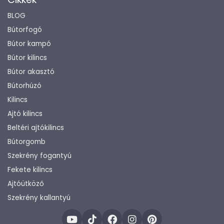
BLOG
Bútorfogó
Bútor kampó
Bútor kilincs
Bútor akasztó
Bútorhúzó
Kilincs
Ajtó kilincs
Beltéri ajtókilincs
Bútorgomb
Szekrény fogantyú
Fekete kilincs
Ajtóütköző
Szekrény kallantyú