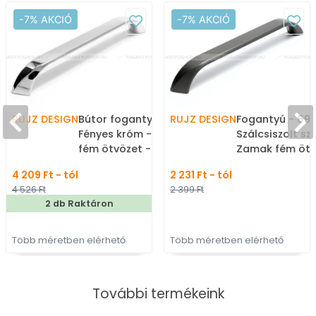
-7% AKCIÓ
-7% AKCIÓ
RUJZ DESIGN
Bútor fogantyú - 692.18 -
RUJZ DESIGN
Fogantyú - 692.
Fényes króm - Zamak
Szálcsiszolt sz
fém ötvözet - Több
Zamak fém ötv
méretben gyártott fém
Több méretben
4 209 Ft - tól
2 231 Ft - tól
bútorfogantyú
színes fém
4 526 Ft
2 399 Ft
bútorfogantyú
2 db Raktáron
Több méretben elérhető
Több méretben elérhető
További termékeink