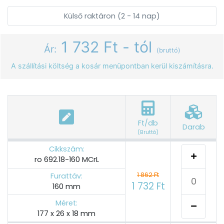
Külső raktáron (2 - 14 nap)
1 732 Ft - tól
Ár:
(bruttó)
A szállítási költség a kosár menüpontban kerül kiszámításra.
Ft/db
Darab
(Bruttó)
Cikkszám:
ro 692.18-160 MCrL
1 862 Ft
Furattáv:
1 732 Ft
160 mm
Méret:
177 x 26 x 18 mm