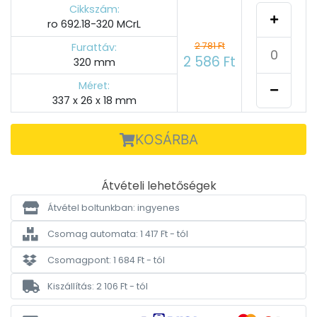
Cikkszám:
ro 692.18-320 MCrL
2 781 Ft
Furattáv:
2 586 Ft
320 mm
Méret:
337 x 26 x 18 mm
KOSÁRBA
Átvételi lehetőségek
Átvétel boltunkban: ingyenes
Csomag automata: 1 417 Ft - tól
Csomagpont: 1 684 Ft - tól
Kiszállítás: 2 106 Ft - tól