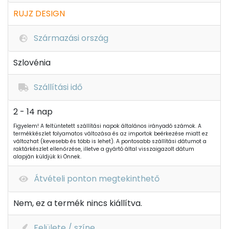
RUJZ DESIGN
Származási ország
Szlovénia
Szállítási idő
2 - 14 nap
Figyelem! A feltüntetett szállítási napok általános irányadó számok. A
termékkészlet folyamatos változása és az importok beérkezése miatt ez
változhat (kevesebb és több is lehet). A pontosabb szállítási dátumot a
raktárkészlet ellenőrzése, illetve a gyártó által visszaigazolt dátum
alapján küldjük ki Önnek.
Átvételi ponton megtekinthető
Nem, ez a termék nincs kiállítva.
Felülete / színe