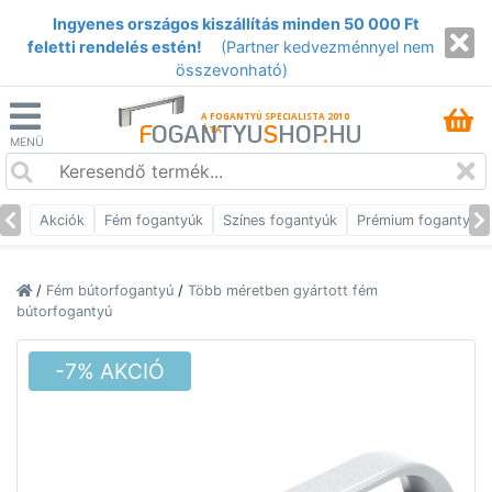
Ingyenes országos kiszállítás minden 50 000 Ft
feletti rendelés estén!
(Partner kedvezménnyel nem
összevonható)
A FOGANTYÚ SPECIALISTA 2010
F
OGANTYU
S
HOP
.
HU
ÓTA
MENÜ
Akciók
Fém fogantyúk
Színes fogantyúk
Prémium fogantyúk
/
Fém bútorfogantyú
/
Több méretben gyártott fém
bútorfogantyú
-7% AKCIÓ