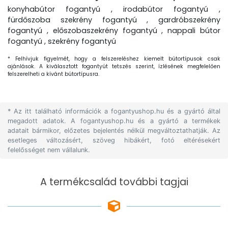
konyhabútor fogantyú , irodabútor fogantyú ,
fürdőszoba szekrény fogantyú , gardróbszekrény
fogantyú , előszobaszekrény fogantyú , nappali bútor
fogantyú , szekrény fogantyú
* Felhívjuk figyelmét, hogy a felszereléshez kiemelt bútortípusok csak
ajánlások. A kiválasztott fogantyút tetszés szerint, ízlésének megfelelően
felszerelheti a kívánt bútortípusra.
* Az itt található információk a fogantyushop.hu és a gyártó által
megadott adatok. A fogantyushop.hu és a gyártó a termékek
adatait bármikor, előzetes bejelentés nélkül megváltoztathatják. Az
esetleges változásért, szöveg hibákért, fotó eltérésekért
felelősséget nem vállalunk.
A termékcsalád további tagjai