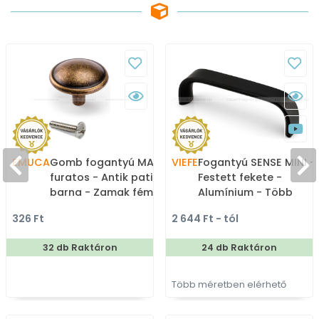
EMUCA
Gomb fogantyú MALI - 1
VIEFE
Fogantyú SENSE MINI -
furatos - Antik patina
Festett fekete -
barna - Zamak fém
Alumínium - Több
ötvözet - Antikolt,
méretben gyártott
326 Ft
2 644 Ft - tól
vintage fém
színes fém
gombfogantyú
bútorfogantyú
32 db Raktáron
24 db Raktáron
(szögletes, kerek)
Több méretben elérhető