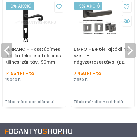
-6% AKCIÓ
-5% AKCIÓ
SERRANO - Hosszúcímes
LIMPO - Beltéri ajtókilincs
beltéri fekete ajtókilincs,
szett -
kilincs-zár táv.: 90mm
négyzetrozettával (BB,
(Elzett zárhoz)
PZ, WC) - grafit
14 954 Ft - tól
7 458 Ft - tól
15 909 Ft
7 850 Ft
Több méretben elérhető
Több méretben elérhető
F
OGANTYU
S
HOP
.
HU