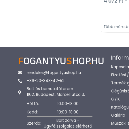
4 072 Ft - 
Több méretbe
Inform
F
OGANTYU
S
HOP
.
HU
Kapcsola
rendeles@fogantyushop.hu
Fizetési 
+36-20-343-42-52
Termék g
Bolt és bemutatóterem
Cégünkrő
1162. Budapest, Marcell utca 3.
GYIK
Hétfő:
10:00-18:00
Katalógu
Kedd:
10:00-18:00
Galéria
Bolt zárva -
Szerda:
Műszaki 
Ügyfélszolgálat elérhető