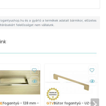
 fogantyushop.hu és a gyártó a termékek adatait bármikor, előzetes
ltérésekért felelősséget nem vállalunk.
ink
ME
Fogantyú - 128 mm -
GTV
Bútor fogantyú - UZ-819 -
V