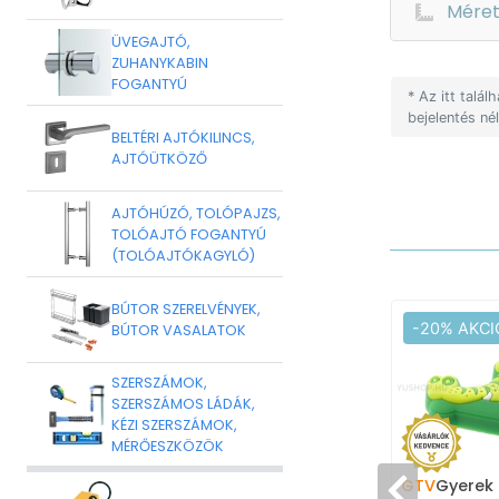
Mére
ÜVEGAJTÓ,
ZUHANYKABIN
FOGANTYÚ
* Az itt talá
bejelentés né
BELTÉRI AJTÓKILINCS,
AJTÓÜTKÖZŐ
AJTÓHÚZÓ, TOLÓPAJZS,
TOLÓAJTÓ FOGANTYÚ
(TOLÓAJTÓKAGYLÓ)
BÚTOR SZERELVÉNYEK,
-20% AKCI
BÚTOR VASALATOK
SZERSZÁMOK,
SZERSZÁMOS LÁDÁK,
KÉZI SZERSZÁMOK,
MÉRŐESZKÖZÖK
GTV
Gyerek 