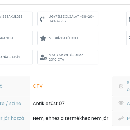
VISSZAKÜLDÉSI
ÜGYFÉLSZOLGÁLAT +36-20-
A
343-42-52
ARANCIA
MEGBÍZHATÓ BOLT
MAGYAR WEBÁRUHÁZ
TANÁCSADÁS
2010 ÓTA
S
ó
GTV
o
te / színe
Antik ezüst 07
A
r jár hozzá
Nem, ehhez a termékhez nem jár
F