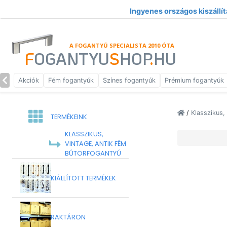
Ingyenes országos kiszállít
A FOGANTYÚ SPECIALISTA 2010 ÓTA
F
OGANTYU
S
HOP
.
HU
Akciók
Fém fogantyúk
Színes fogantyúk
Prémium fogantyúk
/
Klasszikus,
TERMÉKEINK
KLASSZIKUS,
VINTAGE, ANTIK FÉM
BÚTORFOGANTYÚ
KIÁLLÍTOTT TERMÉKEK
RAKTÁRON