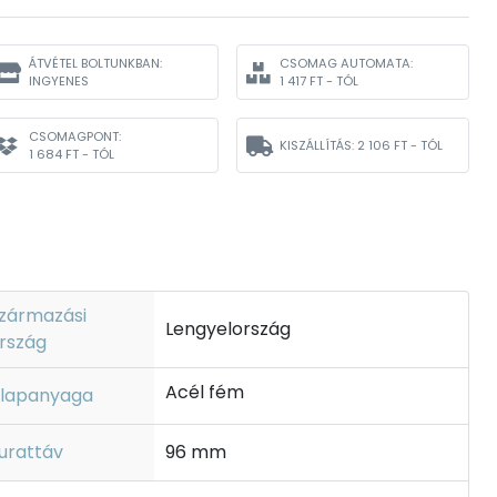
ÁTVÉTEL BOLTUNKBAN:
CSOMAG AUTOMATA:
INGYENES
1 417 FT - TÓL
CSOMAGPONT:
KISZÁLLÍTÁS:
2 106 FT - TÓL
1 684 FT - TÓL
zármazási
Lengyelország
rszág
Acél fém
lapanyaga
urattáv
96 mm