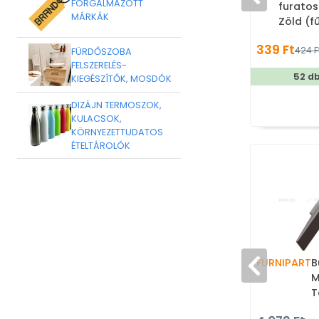
FORGALMAZOTT
furatos
MÁRKÁK
Zöld (f
Mesefig
339 Ft
424 F
gyerek
FÜRDŐSZOBA
FELSZERELÉS-
52 d
KIEGÉSZÍTŐK, MOSDÓK
DIZÁJN TERMOSZOK,
KULACSOK,
KÖRNYEZETTUDATOS
ÉTELTÁROLÓK
FURNIPART
B
M
T
s