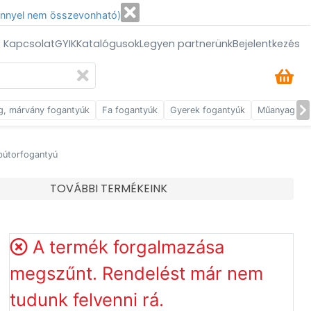
énnyel nem összevonható)
/ Kapcsolat
GYIK
Katalógusok
Legyen partnerünk
Bejelentkezés
g, márvány fogantyúk
Fa fogantyúk
Gyerek fogantyúk
Műanyag fog
 bútorfogantyú
TOVÁBBI TERMÉKEINK
A termék forgalmazása
megszűnt. Rendelést már nem
tudunk felvenni rá.