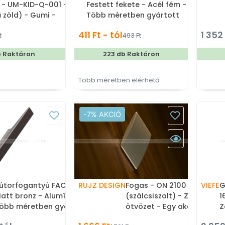
 - UM-KID-Q-001 -
Festett fekete - Acél fém -
ű zöld) - Gumi -
Több méretben gyártott
urás, állatos
színes fém bútorfogantyú
411 Ft - tól
1 352
t
493 Ft
bútor fogantyú
b Raktáron
223 db Raktáron
Több méretben elérhető
-7% AKCIÓ
útorfogantyú FACET -
RUJZ DESIGN
Fogas - ON 2100 - Ezüst in
VIEFE
G
att bronz - Alumínium -
(szálcsiszolt) - Zamak fé
1
öbb méretben gyártott
ötvözet - Egy akasztós
Z
zínes fém bútorfogantyú
fogas
g