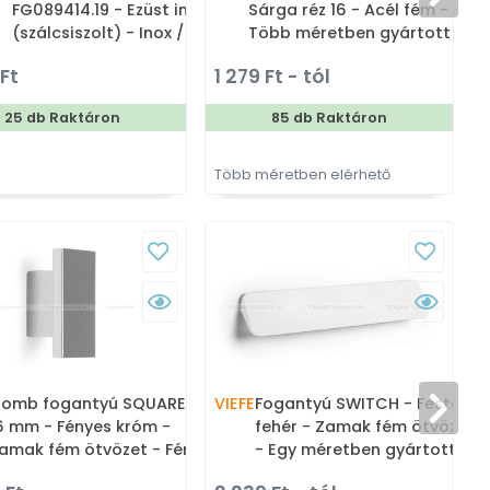
FG089414.19 - Ezüst inox
Sárga réz 16 - Acél fém -
(szálcsiszolt) - Inox /
Több méretben gyártott
Rozsdamentes acél - Egy
színes fém bútorfogantyú
 Ft
1 279 Ft - tól
1
méretben gyártott fém
bútorfogantyú
25 db Raktáron
85 db Raktáron
Több méretben elérhető
T
ox
omb fogantyú SQUARE -
VIEFE
Fogantyú SWITCH - Festett
m
6 mm - Fényes króm -
fehér - Zamak fém ötvözet
amak fém ötvözet - Fém
- Egy méretben gyártott
ombfogantyú, bútorgomb
színes fém bútorfogantyú