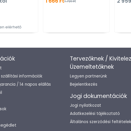
tól
1 666 Ft
2 959
1 791 Ft
(
n elérhető
ációk
Tervezőknek / Kivitele
Üzemeltetőknek
t
/ szállítási információk
Legyen partnerünk
arancia / 14 napos elállás
Bejelentkezés
l
Jogi dokumentációk
Jogi nyilatkozat
sok
Adatkezelési tájékoztató
Általános szerződési feltétele
segédlet