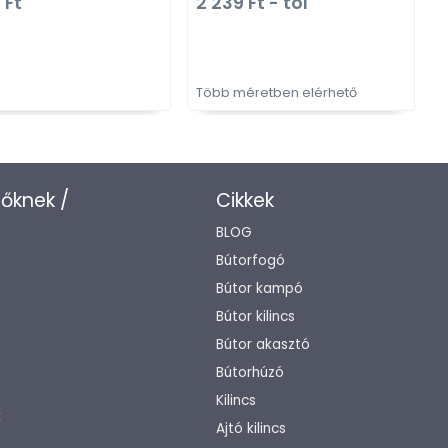
 Ft
2 239 Ft - tól
1
szögletes, kerek)
Több méretben elérhető
T
zőknek /
Cikkek
BLOG
Bútorfogó
Bútor kampó
Bútor kilincs
Bútor akasztó
Bútorhúzó
Kilincs
k
Ajtó kilincs