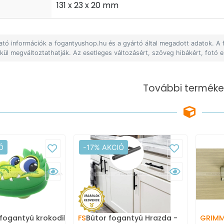
t
131 x 23 x 20 mm
lható információk a fogantyushop.hu és a gyártó által megadott adatok. A
lkül megváltoztathatják. Az esetleges változásért, szöveg hibákért, fotó e
További terméke
Ó
-17% AKCIÓ
fogantyú krokodil - 1
FS
Bútor fogantyú Hrazda -
GRIM