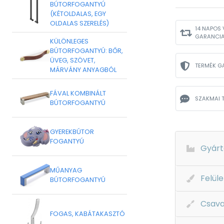
BÚTORFOGANTYÚ
(KÉTOLDALAS, EGY
OLDALAS SZERELÉS)
14 NAPOS 
GARANCI
KÜLÖNLEGES
BÚTORFOGANTYÚ: BŐR,
ÜVEG, SZÖVET,
TERMÉK G
MÁRVÁNY ANYAGBÓL
FÁVAL KOMBINÁLT
SZAKMAI 
BÚTORFOGANTYÚ
GYEREKBÚTOR
FOGANTYÚ
Gyárt
MŰANYAG
Felüle
BÚTORFOGANTYÚ
Csava
FOGAS, KABÁTAKASZTÓ